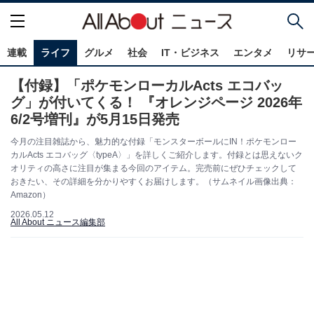
連載
ライフ
グルメ
社会
IT・ビジネス
エンタメ
リサ
【付録】「ポケモンローカルActs エコバッ
グ」が付いてくる！ 『オレンジページ 2026年
6/2号増刊』が5月15日発売
今月の注目雑誌から、魅力的な付録「モンスターボールにIN！ポケモンロー
カルActs エコバッグ〈typeA〉」を詳しくご紹介します。付録とは思えないク
オリティの高さに注目が集まる今回のアイテム。完売前にぜひチェックして
おきたい、その詳細を分かりやすくお届けします。（サムネイル画像出典：
Amazon）
2026.05.12
All About ニュース編集部