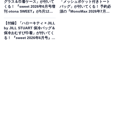
ージ 2026年 6/2号増刊』（税込1265円）。付録として、
グラス＆巾着ケース」が付いて
「メッシュポケット付きトート
くる！ 『sweet 2026年6月号増
バッグ」が付いてくる！ 予約必
「モンスターボールにIN！ポケモンローカルActs エコバ
刊 otona SWEET』が5月12日
須の『MonoMax 2026年7月
ッグ〈typeA〉」が付いてきます。
発売
号』は6月9日発売
【付録】「ハローキティ × JILL
by JILL STUART 保冷バッグ＆
保冷おむすび巾着」が付いてく
る！ 『sweet 2026年6月号』が
5月12日発売
地域の「推しポケモン」が大集合した特別デザイ