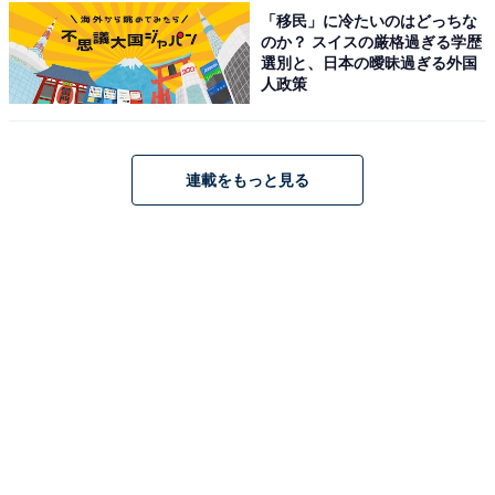
「移民」に冷たいのはどっちな
のか？ スイスの厳格過ぎる学歴
選別と、日本の曖昧過ぎる外国
人政策
連載をもっと見る
モンスターボールにIN！ ポケモンローカルActs エコバッグ〈typeA〉（画
像出典：Amazon）
バッグを折りたたんで内側のポケットに収納すると、コ
ロンとしたモンスターボールの形に早変わりします。カ
ラビナ付きなので、メインのバッグにぶら下げてチャー
ムのように持ち運ぶことができ、お出かけがさらに楽し
くなりそうです。広げればスーパーのレジ袋サイズ