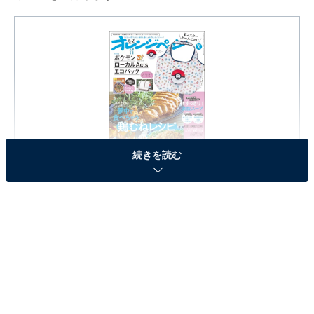
続きを読む
オレンジページ 2026年 6/2号増刊「モンスターボールに
IN！ ポケモンローカルActs エコバッグ〈typeA〉」
Amazonで見る
※本記事で紹介している商品の購入やサービスの利用により、売上の一部が
オールアバウトに還元されることがあります。
『オレンジページ 2026年 6/2号増刊』の「モンス
ターボールにIN！ポケモンローカルActs エコバッ