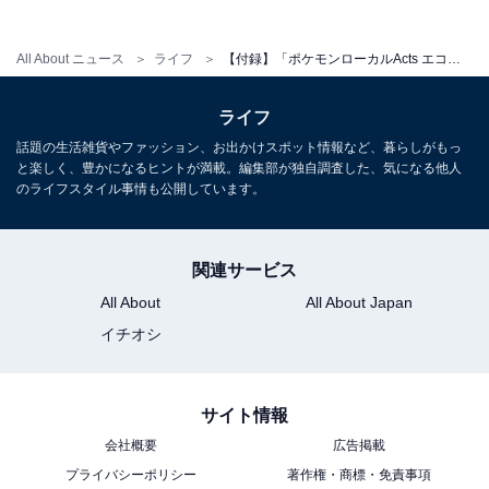
（大）相当の容量があり、日々のお買い物にも大活躍し
ます。
All About ニュース
ライフ
【付録】「ポケモンローカルActs エコバッグ」が付いてくる！ 『オレンジページ 2026年 6/2号増刊』が5月15日発売
ライフ
話題の生活雑貨やファッション、お出かけスポット情報など、暮らしがもっ
と楽しく、豊かになるヒントが満載。編集部が独自調査した、気になる他人
のライフスタイル事情も公開しています。
Amazonで雑誌を見る
関連サービス
All About
All About Japan
イチオシ
サイト情報
会社概要
広告掲載
プライバシーポリシー
著作権・商標・免責事項