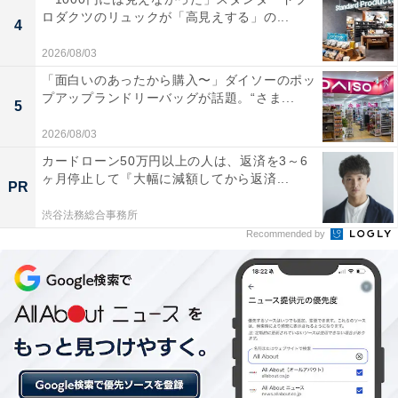
のロコンや香川のヤドンなど、12道県の「推しポケモ
ロダクツのリュックが「高見えする」の...
4
ン」たちがぎっしりとプリントされた賑やかなデザイン
が目を引きます。〈typeA〉はネイビーの縁取りで、大
2026/08/03
人でも持ちやすい落ち着いた可愛らしさが魅力です。
「面白いのあったから購入〜」ダイソーのポッ
プアップランドリーバッグが話題。“さま...
5
2026/08/03
カードローン50万円以上の人は、返済を3～6
ヶ月停止して『大幅に減額してから返済...
PR
渋谷法務総合事務所
Recommended by