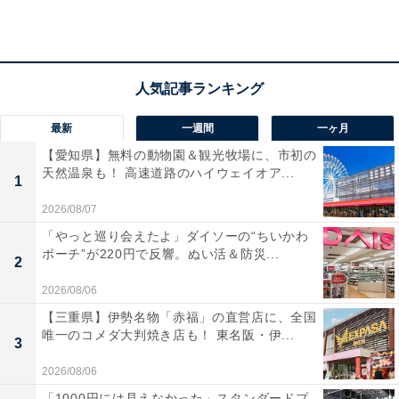
ン
最新
一週間
一ヶ月
【愛知県】無料の動物園＆観光牧場に、市初の
天然温泉も！ 高速道路のハイウェイオア...
1
2026/08/07
「やっと巡り会えたよ」ダイソーの“ちいかわ
ポーチ”が220円で反響。ぬい活＆防災...
2
2026/08/06
モンスターボールにIN！ ポケモンローカルActs エコバッグ〈typeA〉（画
【三重県】伊勢名物「赤福」の直営店に、全国
像出典：Amazon）
唯一のコメダ大判焼き店も！ 東名阪・伊...
3
日本各地の魅力を発信する「ポケモンローカルActs」と
2026/08/06
コラボした、今号だけの特別なエコバッグです。北海道
「1000円には見えなかった」スタンダードプ