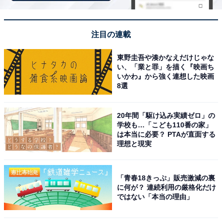
モンスターボールに収納してチャーム感覚で持ち
歩ける
注目の連載
東野圭吾や湊かなえだけじゃな
い、「業と罪」を描く『映画ち
いかわ』から強く連想した映画
8選
20年間「駆け込み実績ゼロ」の
学校も…「こども110番の家」
は本当に必要？ PTAが直面する
理想と現実
「青春18きっぷ」販売激減の裏
に何が？ 連続利用の厳格化だけ
ではない「本当の理由」