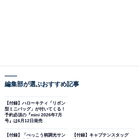
グ〈typeA〉」が見逃せない！
編集部が選ぶおすすめ記事
【付録】ハローキティ「リボン
型ミニバッグ」が付いてくる！
予約必須の『mini 2026年7月
オレンジページ 2026年 6/2号増刊（画像出典：Amazon）
号』は6月12日発売
オレンジページから5月15日に発売される『オレンジペ
【付録】「べっこう柄調光サン
【付録】キャプテンスタッグ