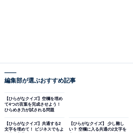
問題：□に共通するひらがなは？
次の言葉に共通して入るひらがなを考えてみましょう。
□□なー
かわ□□
あわ□□そ
編集部が選ぶおすすめ記事
ヒント：特定のテーマについて学ぶ講習会や学習会のこ
【ひらがなクイズ】空欄を埋め
と。水辺に生息する「空飛ぶ宝石」とも呼ばれる鳥。そ
て4つの言葉を完成させよう！
ひらめき力が試される問題
して、複数の種類を混ぜて作る発酵調味料を思い浮かべ
てみてください。
【ひらがなクイズ】共通する2
【ひらがなクイズ】 少し難し
文字を埋めて！ ビジネスでもよ
い？ 空欄に入る共通の2文字を