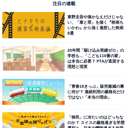
注目の連載
東野圭吾や湊かなえだけじゃな
い、「業と罪」を描く『映画ち
いかわ』から強く連想した映画
8選
20年間「駆け込み実績ゼロ」の
学校も…「こども110番の家」
は本当に必要？ PTAが直面する
理想と現実
「青春18きっぷ」販売激減の裏
に何が？ 連続利用の厳格化だけ
ではない「本当の理由」
「移民」に冷たいのはどっちな
のか？ スイスの厳格過ぎる学歴
選別と、日本の曖昧過ぎる外国