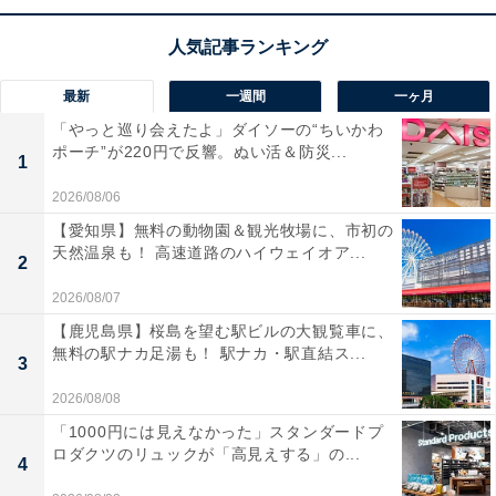
【ひらがなクイズ】解けると快感！ 空欄に共通
する2文字を埋めて「4単語」を完成させよう
最新
一週間
一ヶ月
「やっと巡り会えたよ」ダイソーの“ちいかわ
ポーチ”が220円で反響。ぬい活＆防災...
1
2026/08/06
【愛知県】無料の動物園＆観光牧場に、市初の
1
2
天然温泉も！ 高速道路のハイウェイオア...
2
2026/08/07
【鹿児島県】桜島を望む駅ビルの大観覧車に、
無料の駅ナカ足湯も！ 駅ナカ・駅直結ス...
3
2026/08/08
「1000円には見えなかった」スタンダードプ
ロダクツのリュックが「高見えする」の...
4