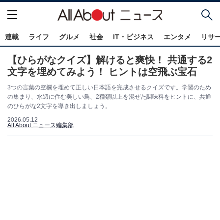
連載
ライフ
グルメ
社会
IT・ビジネス
エンタメ
リサ
【ひらがなクイズ】解けると爽快！ 共通する2
文字を埋めてみよう！ ヒントは空飛ぶ宝石
3つの言葉の空欄を埋めて正しい日本語を完成させるクイズです。学習のため
の集まり、水辺に住む美しい鳥、2種類以上を混ぜた調味料をヒントに、共通
のひらがな2文字を導き出しましょう。
2026.05.12
All About ニュース編集部