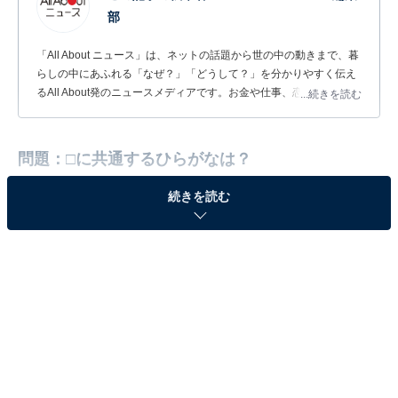
部
「All About ニュース」は、ネットの話題から世の中の動きまで、暮
らしの中にあふれる「なぜ？」「どうして？」を分かりやすく伝え
るAll About発のニュースメディアです。お金や仕事、恋愛、ITに関
...続きを読む
する疑問に対して専門家が分かりやすく回答するほか、エンタメ情
報やSNSで話題のトピックスを紹介しています。
問題：□に共通するひらがなは？
続きを読む