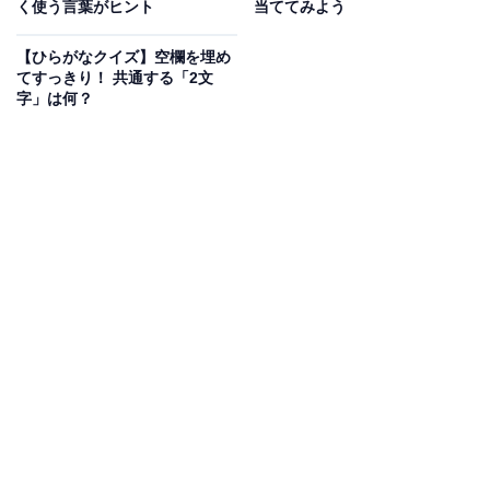
く使う言葉がヒント
当ててみよう
次ページ
正解を見る
【ひらがなクイズ】空欄を埋め
てすっきり！ 共通する「2文
字」は何？
こちらもおすすめ