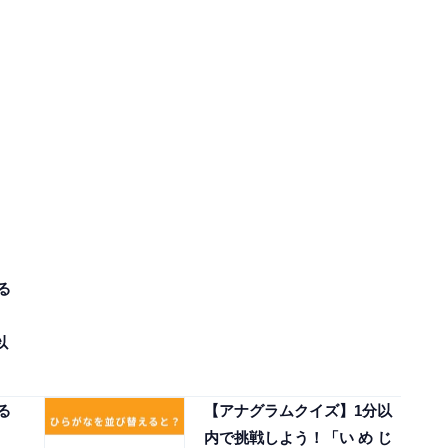
る
以
る
【アナグラムクイズ】1分以
内で挑戦しよう！「い め じ