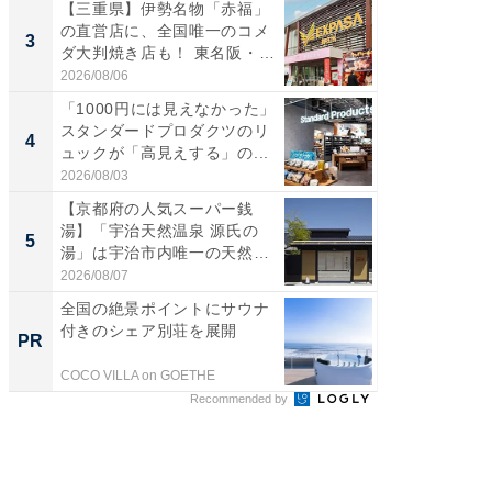
【三重県】伊勢名物「赤福」
【千葉県
の直営店に、全国唯一のコメ
級マー
3
3
ダ大判焼き店も！ 東名阪・
ノベし
伊...
ー...
2026/08/06
2026/08/0
「1000円には見えなかった」
ステラ
スタンダードプロダクツのリ
詰め放題
4
4
ュックが「高見えする」の...
00円で「
2026/08/03
2026/08/0
【京都府の人気スーパー銭
立山連
湯】「宇治天然温泉 源氏の
風呂に、
5
5
湯」は宇治市内唯一の天然温
層水風
泉と...
帰...
2026/08/07
2026/08/0
全国の絶景ポイントにサウナ
シェア別荘
付きのシェア別荘を展開
wners
PR
PR
COCO VILLA on GOETHE
COCO VIL
Recommended by