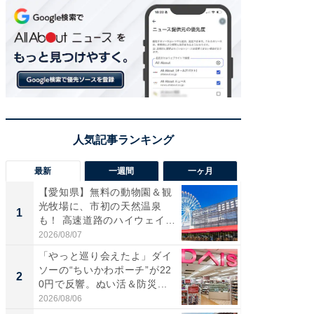
最新
一週間
一ヶ月
【愛知県】無料の動物園＆観
【兵庫
光牧場に、市初の天然温泉
ーメン
1
1
も！ 高速道路のハイウェイオ
再現した
ア...
道...
2026/08/07
2026/08/0
「やっと巡り会えたよ」ダイ
【三重
ソーの“ちいかわポーチ”が22
の直営
2
2
0円で反響。ぬい活＆防災...
ダ大判焼
伊...
2026/08/06
2026/08/0