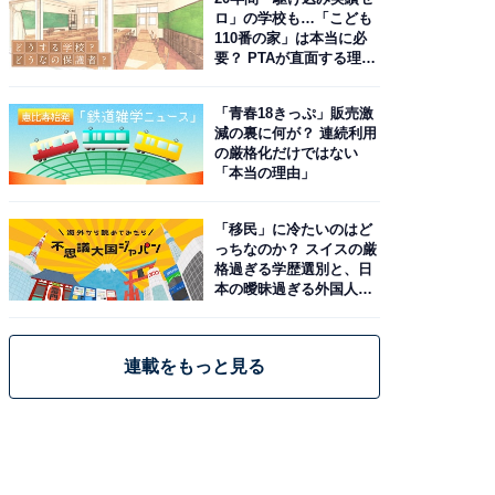
ロ」の学校も…「こども
110番の家」は本当に必
要？ PTAが直面する理想
と現実
「青春18きっぷ」販売激
減の裏に何が？ 連続利用
の厳格化だけではない
「本当の理由」
「移民」に冷たいのはど
っちなのか？ スイスの厳
格過ぎる学歴選別と、日
本の曖昧過ぎる外国人政
策
連載をもっと見る