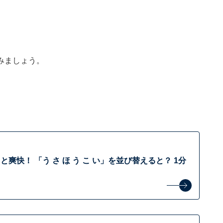
みましょう。
快！ 「う さ ほ う こ い」を並び替えると？ 1分