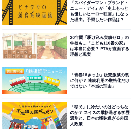
※画像はイメージです
『スパイダーマン：ブランド・
ニュー・デイ』が「史上もっと
※店舗によって取り扱いのない場合があります
も優しいヒーロー映画」になっ
た理由。予習したい作品は？
無印良品公式Xの子ども用商品を
次ページ
20年間「駆け込み実績ゼロ」の
見る！
学校も…「こども110番の家」
は本当に必要？ PTAが直面する
理想と現実
「青春18きっぷ」販売激減の裏
に何が？ 連続利用の厳格化だけ
ではない「本当の理由」
「移民」に冷たいのはどっちな
のか？ スイスの厳格過ぎる学歴
選別と、日本の曖昧過ぎる外国
人政策