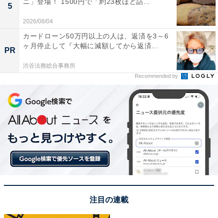
ニ」登場！ 1500円で「約23枚ほど詰...
5
シリーズでそろえたい！ 豊富なバリエーション
2026/08/04
カードローン50万円以上の人は、返済を3～6
「あたまするっと」シリーズには、ボーダー以外にも多
ヶ月停止して『大幅に減額してから返済...
PR
彩なデザインがそろっています。コーディネートに合わ
渋谷法務総合事務所
せて選べるため、毎日の通園着やお出掛け着として活躍
Recommended by
すること間違いなしです。
「あたまするっと」シリーズの展開アイテム
同シリーズには、刺繍入りポケット付きやプリント柄、
ワッフル編み、チュニック丈など、さまざまなバリエー
ションが存在します。また、兄弟でおそろいコーデを楽
しめるキッズサイズも展開されています。ネットストア
限定で税込5000円以上の購入で配送料無料となるため、
まとめ買いもおすすめです。
注目の連載