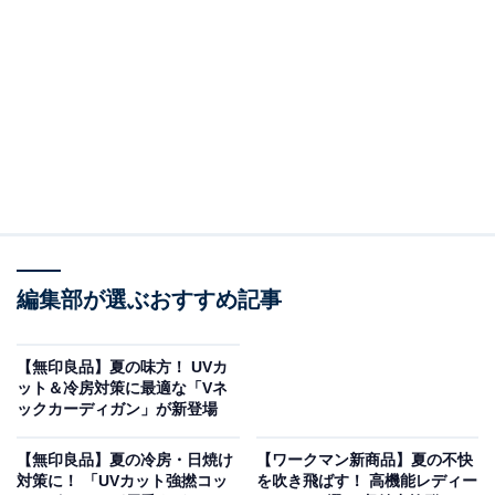
「All About ニュース」は、ネットの話題から世の中の動きまで、暮
らしの中にあふれる「なぜ？」「どうして？」を分かりやすく伝え
るAll About発のニュースメディアです。お金や仕事、恋愛、ITに関
...続きを読む
する疑問に対して専門家が分かりやすく回答するほか、エンタメ情
報やSNSで話題のトピックスを紹介しています。
肌への優しさと機能性を両立した「天竺編み」
このTシャツは、肌あたりの良さを追求した素材選びと
縫製が魅力です。オーガニックコットン100％の生地を
使用しており、デリケートな赤ちゃんの肌にも安心して
着せることができます。さらに、縫い糸にも肌あたりの
編集部が選ぶおすすめ記事
優しいものを選定しています。
【無印良品】夏の味方！ UVカ
天竺編みクルーネック半袖Tシャツ ボーダー（税込
ット＆冷房対策に最適な「Vネ
790円）
ックカーディガン」が新登場
【無印良品】夏の冷房・日焼け
【ワークマン新商品】夏の不快
対策に！ 「UVカット強撚コッ
を吹き飛ばす！ 高機能レディー