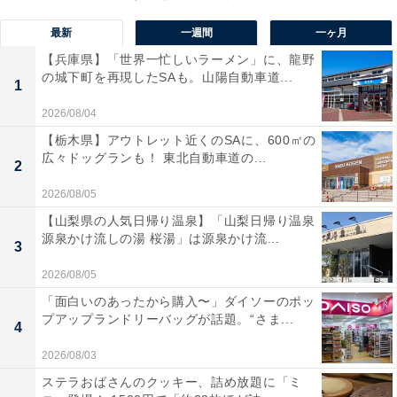
にも合わせやすい淡いカラー展開が魅力です。サイズは
最新
一週間
一ヶ月
80から100まで展開されており、お手頃価格なので洗い
【兵庫県】「世界一忙しいラーメン」に、龍野
替え用として複数枚そろえるのにも最適。レビューも高
の城下町を再現したSAも。山陽自動車道...
1
い評価を得ています。
2026/08/04
【栃木県】アウトレット近くのSAに、600㎡の
広々ドッグランも！ 東北自動車道の...
2
2026/08/05
【山梨県の人気日帰り温泉】「山梨日帰り温泉
源泉かけ流しの湯 桜湯」は源泉かけ流...
3
2026/08/05
「面白いのあったから購入〜」ダイソーのポッ
プアップランドリーバッグが話題。“さま...
4
2026/08/03
ステラおばさんのクッキー、詰め放題に「ミ