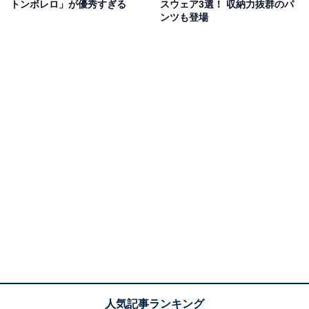
トンボレロ」が優秀すぎる
スウェア3選！ 収納力抜群のパ
ンツも登場
天竺編みクルーネック半袖Tシャツ ボーダー（税込790円）（画像出典：
公式Webサイト
）
「ライトベージュボーダー」をはじめ、どんなボトムス