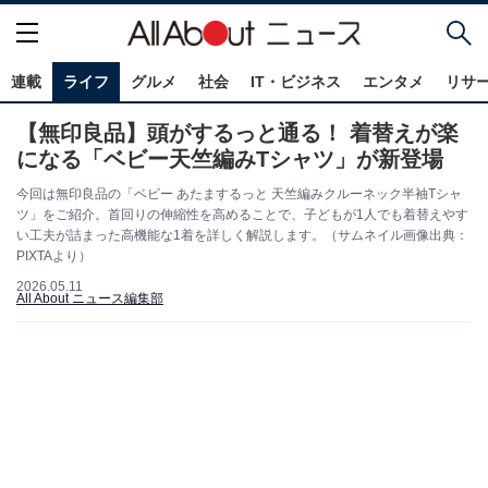
連載
ライフ
グルメ
社会
IT・ビジネス
エンタメ
リサ
【無印良品】頭がするっと通る！ 着替えが楽
になる「ベビー天竺編みTシャツ」が新登場
今回は無印良品の「ベビー あたまするっと 天竺編みクルーネック半袖Tシャ
ツ」をご紹介。首回りの伸縮性を高めることで、子どもが1人でも着替えやす
い工夫が詰まった高機能な1着を詳しく解説します。（サムネイル画像出典：
PIXTAより）
2026.05.11
All About ニュース編集部