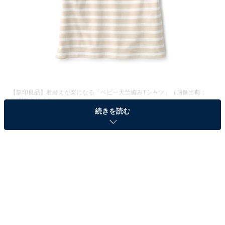
【無印良品】着替えが楽になる「ベビー天竺編みTシャツ」（画像出典：
公式Webサイト
）
続きを読む
無印良品から、子どもの「ひとりでできる」を応援する
ベビーTシャツが登場。首回りの生地に高い伸縮性を持
たせているため、肩のスナップボタンがなくても頭を
「するっと」通せるのが最大の特徴です。
この記事の執筆者：
All About ニュース編集
部