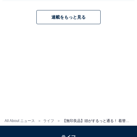
連載をもっと見る
こちらもおすすめ
【無印良品】パッキン一体型でお手入れ簡単！
真空断熱ハンドルタイプボトルが新登場
1
2
All About ニュース
ライフ
【無印良品】頭がするっと通る！ 着替えが楽になる「ベビー天竺編みTシャツ」が新登場