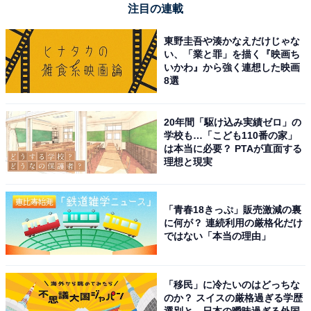
注目の連載
東野圭吾や湊かなえだけじゃな
い、「業と罪」を描く『映画ち
いかわ』から強く連想した映画
8選
20年間「駆け込み実績ゼロ」の
学校も…「こども110番の家」
は本当に必要？ PTAが直面する
理想と現実
「青春18きっぷ」販売激減の裏
に何が？ 連続利用の厳格化だけ
ではない「本当の理由」
「移民」に冷たいのはどっちな
のか？ スイスの厳格過ぎる学歴
選別と、日本の曖昧過ぎる外国