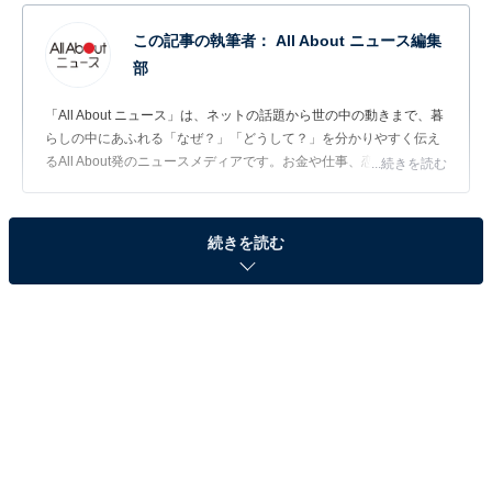
この記事の執筆者：
All About ニュース編集
部
「All About ニュース」は、ネットの話題から世の中の動きまで、暮
らしの中にあふれる「なぜ？」「どうして？」を分かりやすく伝え
るAll About発のニュースメディアです。お金や仕事、恋愛、ITに関
...続きを読む
する疑問に対して専門家が分かりやすく回答するほか、エンタメ情
報やSNSで話題のトピックスを紹介しています。
問題：「り か ざ く び」
続きを読む