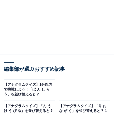
問題：り か ざ く び を並び替えると？
次のひらがなを並び替えてできる単語を考えてみましょ
う。
編集部が選ぶおすすめ記事
り か ざ く び
【アナグラムクイズ】1分以内
ヒント：最後の文字は「り」
で挑戦しよう！「ば ん し ろ
う」を並び替えると？
あわせて読みたい
【アナグラムクイズ】1分以内で挑戦しよ
【アナグラムクイズ】「ん う
【アナグラムクイズ】「り お
う！「ば ん し ろ う」を並び替えると？
け う び ゆ」を並び替えると？
な が く」を並び替えると？ 1