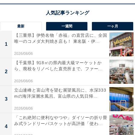
最新
一週間
一ヶ月
【三重県】伊勢名物「赤福」の直営店に、全国
こちらもおすすめ
唯一のコメダ大判焼き店も！ 東名阪・伊...
1
【アナグラムクイズ】1分以内で挑戦しよう！
「い め じ か く」を並び替えると？
2026/08/06
【千葉県】918㎡の県内最大級マーケットか
ら、廃校をリノベした直売所まで。ファー...
2
2026/08/06
立山連峰と富山湾を望む展望風呂に、水深333
mの海洋深層水風呂。富山県の人気日帰...
3
2026/08/06
1
2
「これ絶対に便利なやつや」ダイソーの折り畳
み式ランドリーバスケットが高評価「使わ...
4