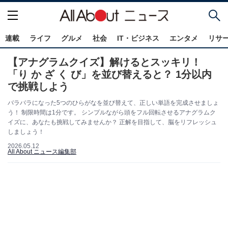
連載
ライフ
グルメ
社会
IT・ビジネス
エンタメ
リサ
【アナグラムクイズ】解けるとスッキリ！
「り か ざ く び」を並び替えると？ 1分以内
で挑戦しよう
バラバラになった5つのひらがなを並び替えて、正しい単語を完成させましょ
う！ 制限時間は1分です。 シンプルながら頭をフル回転させるアナグラムク
イズに、あなたも挑戦してみませんか？ 正解を目指して、脳をリフレッシュ
しましょう！
2026.05.12
All About ニュース編集部