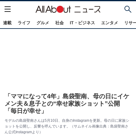
連載
ライフ
グルメ
社会
IT・ビジネス
エンタメ
リサ
「ママになって4年」島袋聖南、母の日にイケ
メン夫＆息子との“幸せ家族ショット”公開
「毎日が幸せ」
モデルの島袋聖南さんは5月10日、自身のInstagramを更新。母の日に家族シ
ョットを公開し、反響を呼んでいます。（サムネイル画像出典：島袋聖南さ
ん公式Instagramより）