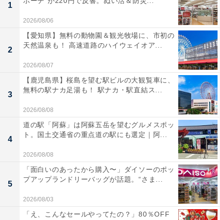
ポーチ”が220円で反響。ぬい活＆防災...
1
2026/08/06
【愛知県】無料の動物園＆観光牧場に、市初の
天然温泉も！ 高速道路のハイウェイオア...
2
2026/08/07
【鹿児島県】桜島を望む駅ビルの大観覧車に、
無料の駅ナカ足湯も！ 駅ナカ・駅直結ス...
3
2026/08/08
道の駅「阿蘇」は阿蘇五岳を望むグルメスポッ
ト。国土交通省の重点道の駅にも選定｜阿...
4
2026/08/08
「面白いのあったから購入〜」ダイソーのポッ
プアップランドリーバッグが話題。“さま...
5
2026/08/03
「え、こんなセールやってたの？」80％OFF