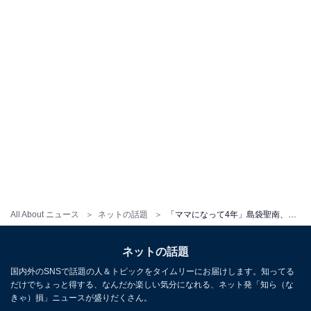
All About ニュース
ネットの話題
「ママになって4年」島袋聖南、母の日にイケメン夫＆息子との“幸せ家族ショット”公開「毎日が幸せ」
ネットの話題
国内外のSNSで話題の人＆トピックをタイムリーにお届けします。知ってる
だけでちょっと得する、なんだか楽しい気分になれる、ネット発「知ら（な
きゃ）損」ニュースが盛りだくさん。