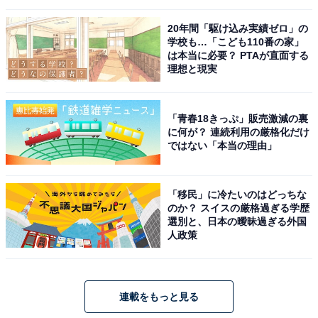
20年間「駆け込み実績ゼロ」の
学校も…「こども110番の家」
は本当に必要？ PTAが直面する
理想と現実
「青春18きっぷ」販売激減の裏
に何が？ 連続利用の厳格化だけ
ではない「本当の理由」
「移民」に冷たいのはどっちな
のか？ スイスの厳格過ぎる学歴
選別と、日本の曖昧過ぎる外国
人政策
連載をもっと見る