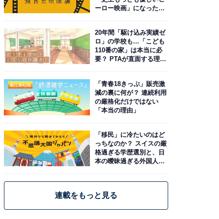
ーロー映画」になった理
由。予習したい作品は？
20年間「駆け込み実績ゼ
ロ」の学校も…「こども
110番の家」は本当に必
要？ PTAが直面する理想
と現実
「青春18きっぷ」販売激
減の裏に何が？ 連続利用
の厳格化だけではない
「本当の理由」
「移民」に冷たいのはど
っちなのか？ スイスの厳
格過ぎる学歴選別と、日
本の曖昧過ぎる外国人政
策
連載をもっと見る