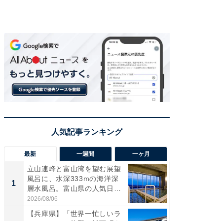
最新
一週間
一ヶ月
立山連峰と富山湾を望む展望
【兵庫
風呂に、水深333mの海洋深
ーメン
1
1
層水風呂。富山県の人気日
再現した
帰...
道...
2026/08/06
2026/08/0
【兵庫県】「世界一忙しいラ
【三重