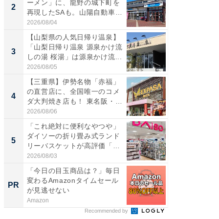
ーメン」に、龍野の城下町を
「鈴鹿天
2
2
再現したSAも。山陽自動車
は100
道...
2026/08/04
2026/08/0
【山梨県の人気日帰り温泉】
ステラ
「山梨日帰り温泉 源泉かけ流
詰め放題
3
3
しの湯 桜湯」は源泉かけ流...
00円で「
2026/08/05
2026/08/0
【三重県】伊勢名物「赤福」
「ミニオ
の直営店に、全国唯一のコメ
ッグ！ 
4
4
ダ大判焼き店も！ 東名阪・
ど、夏限
伊...
2026/08/06
2026/08/0
「これ絶対に便利なやつや」
【埼玉
ダイソーの折り畳み式ランド
「行田天
5
5
リーバスケットが高評価「使
は和の
わ...
が...
2026/08/03
2026/08/0
「今日の目玉商品は？」毎日
シェア別荘
変わるAmazonタイムセール
wners
PR
PR
が見逃せない
Amazon
COCO VIL
Recommended by