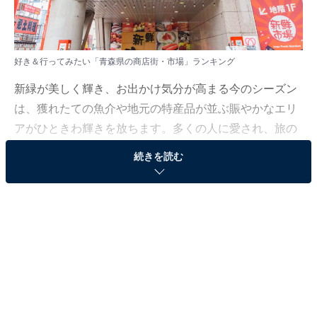
好き＆行ってみたい「青森県の商店街・市場」ランキング
新緑が美しく輝き、お出かけ気分が高まる今のシーズン
は、獲れたての魚介や地元の特産品が並ぶ賑やかなエリ
アがひときわ輝きを放ちます。多くの人に愛され、旅の
目的地としても外せない活気ある名所の数々に注目して
続きを読む
みました。
All About ニュース編集部では、2026年5月7日の期間、
全国20〜60代の男女250人を対象に、商店街・市場に関
するアンケートを実施しました。その中から、好き＆行
ってみたい「青森県の商店街・市場」ランキングの結果
をご紹介します。