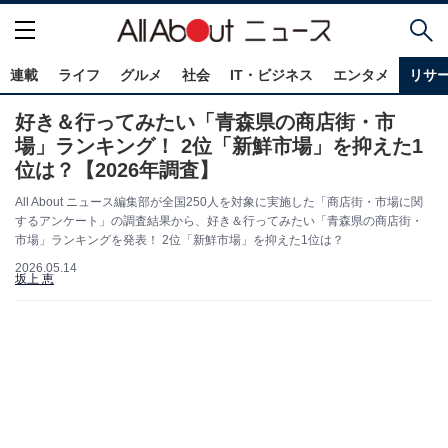
連載
ライフ
グルメ
社会
IT・ビジネス
エンタメ
リサ
好き＆行ってみたい「青森県の商店街・市
場」ランキング！ 2位「新鮮市場」を抑えた1
位は？【2026年調査】
All About ニュース編集部が全国250人を対象に実施した「商店街・市場に関
するアンケート」の調査結果から、好き＆行ってみたい「青森県の商店街・
市場」ランキングを発表！ 2位「新鮮市場」を抑えた1位は？
2026.05.14
坂上 恵