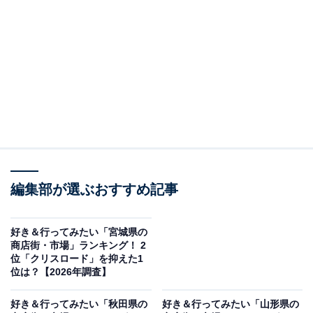
＞9位までの全ランキング結果を見る
この記事の執筆者：
坂上 恵
All About ニュースの編集者。オールアバウトに入社後、SNSトレン
ドにフォーカスした記事執筆やSEOライティングの経験を経て、の
ちにAll About ニュースチームのメンバーに加入。現在は旅行・カル
...続きを読む
チャー・エンタメなどを中心に企画編集を担当。東京都出身。居酒
屋巡りとスポーツ観戦が生きがい。
調査概要
編集部が選ぶおすすめ記事
調査期間：2026年5月7日
調査方法：インターネット調査
好き＆行ってみたい「宮城県の
商店街・市場」ランキング！ 2
調査対象：全国20〜60代の男女250人
位「クリスロード」を抑えた1
位は？【2026年調査】
※本調査は全国250人を対象に実施したもので、結
好き＆行ってみたい「秋田県の
好き＆行ってみたい「山形県の
果は回答者の意見を集計したものであり、全体の意