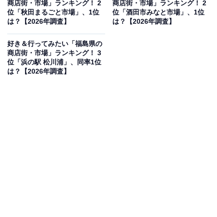
商店街・市場」ランキング！ 2
商店街・市場」ランキング！ 2
見を断定的に示すものではありません
位「秋田まるごと市場」、1位
位「酒田市みなと市場」、1位
は？【2026年調査】
は？【2026年調査】
好き＆行ってみたい「福島県の
商店街・市場」ランキング！ 3
2位：アウガ新鮮市場（青森市）／58票
位「浜の駅 松川浦」、同率1位
は？【2026年調査】
JR青森駅から徒歩すぐの「アウガ」地階にあり、抜群の
アクセスを誇る市場です。活きのよい魚介類や乾物、精
肉、野菜などが豊富にそろい、活気ある青森の食文化を
体感できます。地元客の利用も多く、対面販売ならでは
の会話を楽しみながら、特産のホタテや筋子などの買い
物を楽しめます。
回答者コメント
「新鮮な魚介や野菜が食べれそう」（40代男性／兵
庫県）