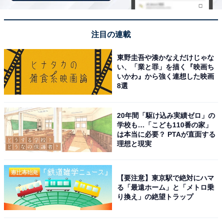
ると聞いたことがあり、行ってみたいと思っている
から」（30代女性／大阪府）
注目の連載
東野圭吾や湊かなえだけじゃな
「こちらで名物の『のっけ丼』を食べてみたいで
い、「業と罪」を描く『映画ち
いかわ』から強く連想した映画
す」（50代男性／埼玉県）
8選
20年間「駆け込み実績ゼロ」の
「海鮮物の販売で、とても盛り上がっている印象が
学校も…「こども110番の家」
は本当に必要？ PTAが直面する
あるから」（40代男性／香川県）
理想と現実
【要注意】東京駅で絶対にハマ
※回答者からのコメントは原文ママです
る「最遠ホーム」と「メトロ乗
り換え」の絶望トラップ
※記事内容は執筆時点のものです。最新の内容をご確認
ください