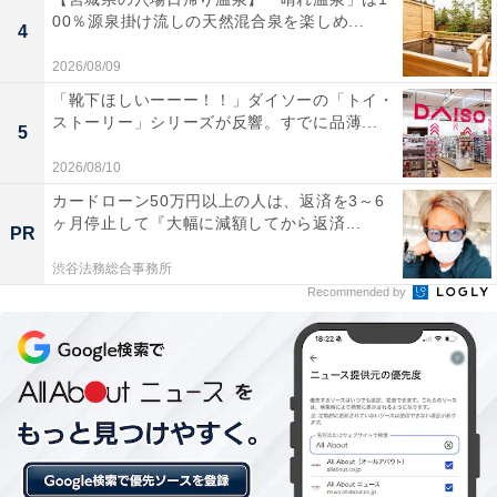
00％源泉掛け流しの天然混合泉を楽しめ...
4
2026/08/09
「靴下ほしいーーー！！」ダイソーの「トイ・
ストーリー」シリーズが反響。すでに品薄...
5
1位：青森魚菜センター 本店（青森市）／65票
2026/08/10
カードローン50万円以上の人は、返済を3～6
名物「元祖 青森のっけ丼」を楽しめる場所として、全国
ヶ月停止して『大幅に減額してから返済...
的に高い知名度を誇ります。市場内を歩き回り、自分の
PR
好きな具材を少しずつご飯に乗せていく体験は観光のハ
渋谷法務総合事務所
Recommended by
イライトにぴったり。陸奥湾で獲れた新鮮な魚介を自分
好みにカスタマイズできる、青森ならではのぜいたくな
食体験が支持されました。
回答者コメント
「自分だけのオリジナル海鮮丼をつくれる場所があ