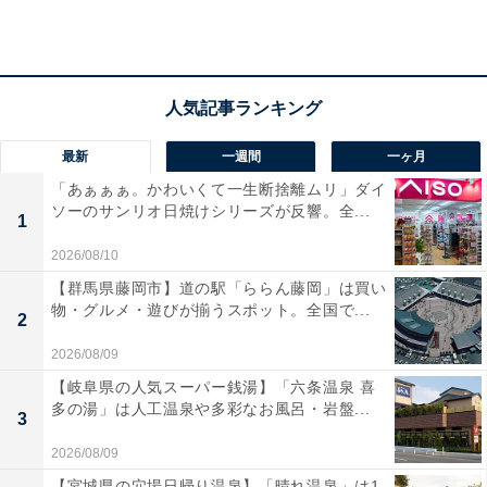
「新鮮な海の幸を楽しめる」（40代男性／東京都）
最新
一週間
一ヶ月
「あぁぁぁ。かわいくて一生断捨離ムリ」ダイ
「海鮮丼を食べたいから」（40代女性／宮城県）
ソーのサンリオ日焼けシリーズが反響。全...
1
2026/08/10
【群馬県藤岡市】道の駅「ららん藤岡」は買い
物・グルメ・遊びが揃うスポット。全国で...
2
2026/08/09
【岐阜県の人気スーパー銭湯】「六条温泉 喜
多の湯」は人工温泉や多彩なお風呂・岩盤...
3
2026/08/09
【宮城県の穴場日帰り温泉】「晴れ温泉」は1