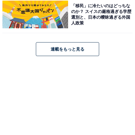
「移民」に冷たいのはどっちな
あわせて読みたい
のか？ スイスの厳格過ぎる学歴
選別と、日本の曖昧過ぎる外国
「高品質なお土産が一通り揃う」お土産が充
人政策
実している“北海道の道の駅”ランキング1位
が有能すぎる！【2026年調査】
連載をもっと見る
次ページ
9位までのランキング結果を見る