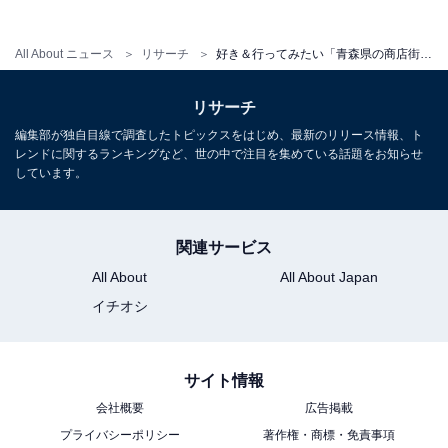
All About ニュース
リサーチ
好き＆行ってみたい「青森県の商店街・市場」ランキング！ 2位「新鮮市場」を抑えた1位は？【2026年調査】
リサーチ
こちらもおすすめ
編集部が独自目線で調査したトピックスをはじめ、最新のリリース情報、ト
レンドに関するランキングなど、世の中で注目を集めている話題をお知らせ
好き＆行ってみたい「岩手県の商店街・市場」
しています。
ランキング！ 2位「宮古市魚菜市場」、1位は？
【2026年調査】
関連サービス
All About
All About Japan
イチオシ
サイト情報
1
2
会社概要
広告掲載
プライバシーポリシー
著作権・商標・免責事項