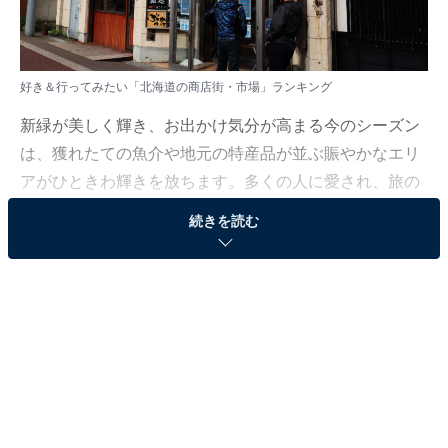
好き＆行ってみたい「北海道の商店街・市場」ランキング
新緑が美しく輝き、お出かけ気分が高まる今のシーズン
は、獲れたての魚介や地元の特産品が並ぶ賑やかなエリ
アがひときわ輝きを放ちます。多くの人に愛され、旅の
目的地としても外せない活気ある名所の数々に注目して
続きを読む
みました。
All About ニュース編集部では、2026年5月7日の期間、
全国20〜60代の男女250人を対象に、商店街・市場に関
するアンケートを実施しました。その中から、好き＆行
ってみたい「北海道の商店街・市場」ランキングの結果
をご紹介します。