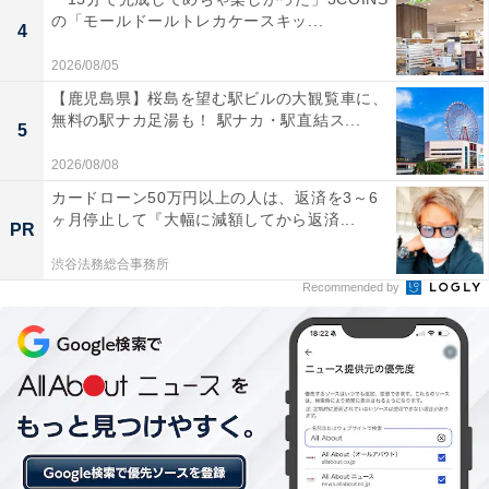
の「モールドールトレカケースキッ...
4
2026/08/05
【鹿児島県】桜島を望む駅ビルの大観覧車に、
無料の駅ナカ足湯も！ 駅ナカ・駅直結ス...
5
2026/08/08
カードローン50万円以上の人は、返済を3～6
ヶ月停止して『大幅に減額してから返済...
PR
1位：二条市場（札幌市）／53票
渋谷法務総合事務所
Recommended by
札幌の中心部に位置し、150年以上の歴史を誇る市場で
す。観光客はもちろん、地元の人々も訪れる活気あふれ
る市場で、カニやホタテなどの鮮魚が所狭しと並びま
す。早朝から営業している飲食店も多く、札幌観光のス
タートとして豪華な朝食を楽しむ場所としても定評があ
ります。