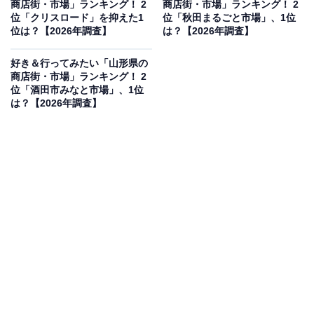
商店街・市場」ランキング！ 2
商店街・市場」ランキング！ 2
見を断定的に示すものではありません
位「クリスロード」を抑えた1
位「秋田まるごと市場」、1位
位は？【2026年調査】
は？【2026年調査】
好き＆行ってみたい「山形県の
商店街・市場」ランキング！ 2
2位：どんぶり横丁市場（函館市）／45票
位「酒田市みなと市場」、1位
は？【2026年調査】
函館朝市の玄関口に位置し、その名の通り海鮮丼を中心
とした飲食店が軒を連ねる人気スポットです。函館港で
水揚げされたばかりの新鮮なカニ、イクラ、ウニなどを
ぜいたくに使った「どんぶり」は絶品。屋内型のため天
候を気にせず、北海道らしい海の幸を存分に堪能できる
のが魅力です。
回答者コメント
「函館のいくらが美味しいと聞いたことがあったの
で」（30代女性／山形県）