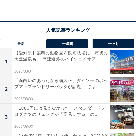
「名前からして美味しそうだからです。海鮮丼がた
くさんありそう」（50代女性／神奈川県）
最新
一週間
一ヶ月
【愛知県】無料の動物園＆観光牧場に、市初の
天然温泉も！ 高速道路のハイウェイオア...
「海鮮丼、寿司、定食やラーメンなど、北海道の名
1
物料理が食べられる店が多く行ってみたいです」
2026/08/07
（50代女性／広島県）
「面白いのあったから購入〜」ダイソーのポッ
プアップランドリーバッグが話題。“さま...
2
2026/08/03
「1000円には見えなかった」スタンダードプ
ロダクツのリュックが「高見えする」の...
3
2026/08/03
「15分で完成してめちゃ楽しかった」3COINS