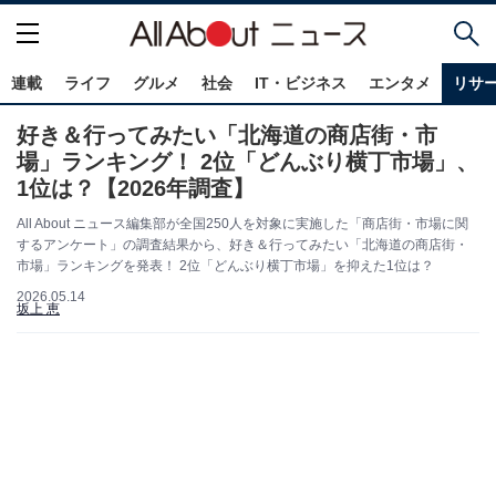
連載
ライフ
グルメ
社会
IT・ビジネス
エンタメ
リサ
好き＆行ってみたい「北海道の商店街・市
場」ランキング！ 2位「どんぶり横丁市場」、
1位は？【2026年調査】
All About ニュース編集部が全国250人を対象に実施した「商店街・市場に関
するアンケート」の調査結果から、好き＆行ってみたい「北海道の商店街・
市場」ランキングを発表！ 2位「どんぶり横丁市場」を抑えた1位は？
2026.05.14
坂上 恵