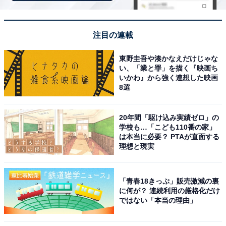
回答者コメント
「新鮮な海鮮が食べたいから」（20代女性／東京
注目の連載
都）
東野圭吾や湊かなえだけじゃな
い、「業と罪」を描く『映画ち
いかわ』から強く連想した映画
8選
「新鮮な海鮮グルメを味わえそうで、北海道らしい
市場の活気ある雰囲気を楽しみたいからです」（20
20年間「駆け込み実績ゼロ」の
代男性／愛知県）
学校も…「こども110番の家」
は本当に必要？ PTAが直面する
理想と現実
「アクセスも良く、北海道の新鮮な海鮮が低価格で
楽しめるから」（20代女性／東京都）
「青春18きっぷ」販売激減の裏
に何が？ 連続利用の厳格化だけ
ではない「本当の理由」