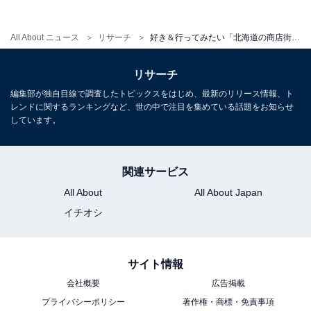
All About ニュース
リサーチ
好き＆行ってみたい「北海道の商店街・市場」ランキング！ 2位「どんぶり横丁市場」、1位は？【2026年調査】
リサーチ
編集部が独自目線で調査したトピックスをはじめ、最新のリリース情報、ト
レンドに関するランキングなど、世の中で注目を集めている話題をお知らせ
しています。
こちらもおすすめ
関連サービス
好き＆行ってみたい「青森県の商店街・市場」
ランキング！ 2位「新鮮市場」を抑えた1位は？
All About
All About Japan
【2026年調査】
イチオシ
サイト情報
会社概要
広告掲載
プライバシーポリシー
著作権・商標・免責事項