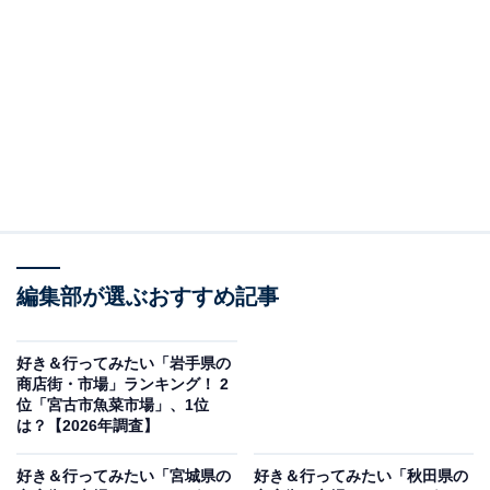
＞10位までの全ランキング結果を見る
この記事の執筆者：
坂上 恵
All About ニュースの編集者。オールアバウトに入社後、SNSトレン
ドにフォーカスした記事執筆やSEOライティングの経験を経て、の
ちにAll About ニュースチームのメンバーに加入。現在は旅行・カル
...続きを読む
チャー・エンタメなどを中心に企画編集を担当。東京都出身。居酒
屋巡りとスポーツ観戦が生きがい。
調査概要
編集部が選ぶおすすめ記事
調査期間：2026年5月7日
調査方法：インターネット調査
好き＆行ってみたい「岩手県の
商店街・市場」ランキング！ 2
調査対象：全国20〜60代の男女250人
位「宮古市魚菜市場」、1位
は？【2026年調査】
※本調査は全国250人を対象に実施したもので、結
好き＆行ってみたい「宮城県の
好き＆行ってみたい「秋田県の
果は回答者の意見を集計したものであり、全体の意