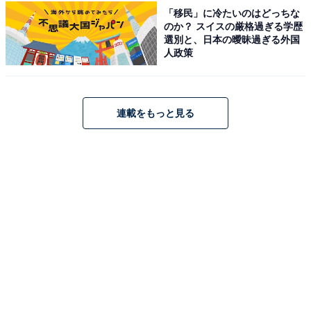
※回答者からのコメントは原文ママです
「移民」に冷たいのはどっちな
のか？ スイスの厳格過ぎる学歴
※記事内容は執筆時点のものです。最新の内容をご確認
選別と、日本の曖昧過ぎる外国
ください
人政策
あわせて読みたい
「高品質なお土産が一通り揃う」お土産が充
連載をもっと見る
実している“北海道の道の駅”ランキング1位
が有能すぎる！【2026年調査】
次ページ
10位までのランキング結果を見る