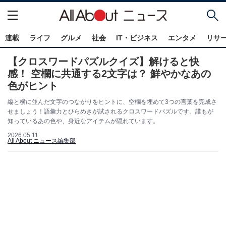
連載
ライフ
グルメ
社会
IT・ビジネス
エンタメ
リサ
【クロスワードパズルクイズ】解けると快
感！ 空欄に共通する2文字は？ 鮮やかなあの
色がヒント
縦と横に並んだ文字のつながりをヒントに、空欄を埋めて3つの言葉を完成さ
せましょう！語彙力とひらめきが試されるクロスワードパズルです。誰もが
知っているあの色や、身近なアイテムが隠れています。
2026.05.11
All About ニュース編集部