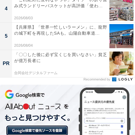
み式ランドリーバスケットが高評価「使わ...
4
2026/08/03
【兵庫県】「世界一忙しいラーメン」に、龍野
の城下町を再現したSAも。山陽自動車道...
5
2026/08/04
「〇〇した後に必ず宝くじを買いなさい」貧乏
が億万長者に
PR
合同会社デジタルファーム
Recommended by