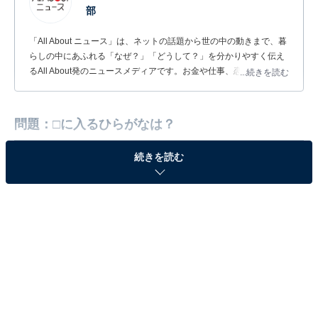
部
「All About ニュース」は、ネットの話題から世の中の動きまで、暮
らしの中にあふれる「なぜ？」「どうして？」を分かりやすく伝え
るAll About発のニュースメディアです。お金や仕事、恋愛、ITに関
...続きを読む
する疑問に対して専門家が分かりやすく回答するほか、エンタメ情
報やSNSで話題のトピックスを紹介しています。
問題：□に入るひらがなは？
続きを読む