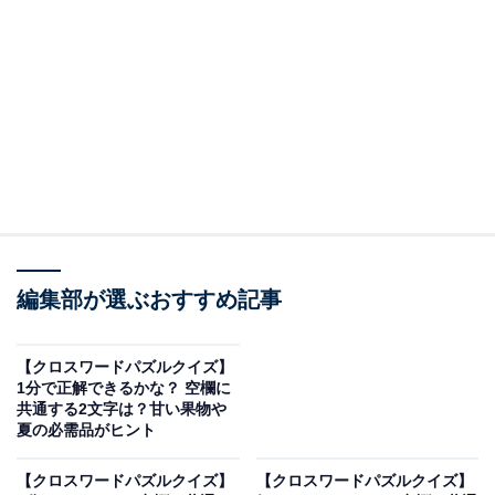
□に入るひらがなは？
次の言葉に共通して入るひらがなを考えてみましょう。
・ぱ □ つ（縦の言葉）
・せ □ た □（横の言葉）
・き □ ろ（縦の言葉）
編集部が選ぶおすすめ記事
ヒント：右側の縦の言葉は、ひまわりやレモンなどを連
【クロスワードパズルクイズ】
想させる「色」の名前です。
1分で正解できるかな？ 空欄に
共通する2文字は？甘い果物や
夏の必需品がヒント
あわせて読みたい
【クロスワードパズルクイズ】1分でストレ
【クロスワードパズルクイズ】
【クロスワードパズルクイズ】
ス解消！ 空欄に共通する2文字は？ 結婚式に