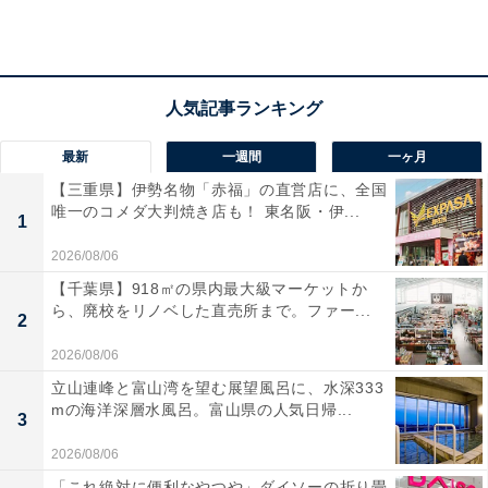
こちらもおすすめ
【クロスワードパズルクイズ】1分でストレス解
消！ 空欄に共通する2文字は？学生時代の思い
出がヒント
最新
一週間
一ヶ月
【三重県】伊勢名物「赤福」の直営店に、全国
唯一のコメダ大判焼き店も！ 東名阪・伊...
1
2026/08/06
【千葉県】918㎡の県内最大級マーケットか
ら、廃校をリノベした直売所まで。ファー...
2
1
2
2026/08/06
立山連峰と富山湾を望む展望風呂に、水深333
mの海洋深層水風呂。富山県の人気日帰...
3
2026/08/06
「これ絶対に便利なやつや」ダイソーの折り畳