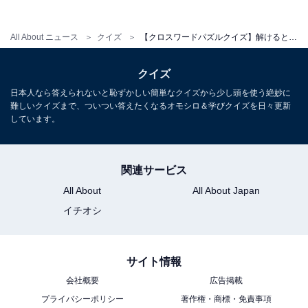
All About ニュース
クイズ
【クロスワードパズルクイズ】解けると快感！ 空欄に共通する2文字は？ 鮮やかなあの色がヒント
クイズ
日本人なら答えられないと恥ずかしい簡単なクイズから少し頭を使う絶妙に
難しいクイズまで、ついつい答えたくなるオモシロ＆学びクイズを日々更新
しています。
関連サービス
All About
All About Japan
イチオシ
サイト情報
会社概要
広告掲載
プライバシーポリシー
著作権・商標・免責事項