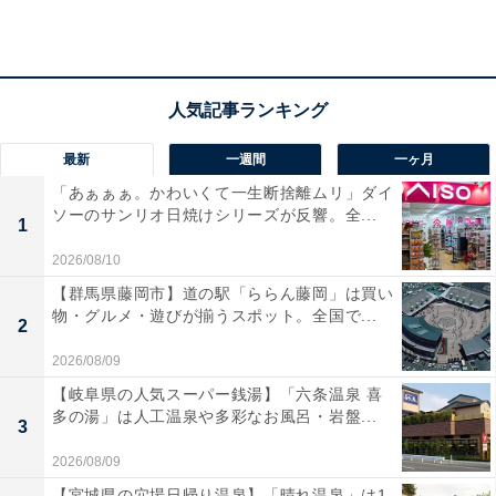
こちらもおすすめ
【クロスワードパズルクイズ】1分でストレス解
消！ 空欄に共通する2文字は？学生時代の思い
出がヒント
最新
一週間
一ヶ月
「あぁぁぁ。かわいくて一生断捨離ムリ」ダイ
ソーのサンリオ日焼けシリーズが反響。全...
1
2026/08/10
【群馬県藤岡市】道の駅「ららん藤岡」は買い
物・グルメ・遊びが揃うスポット。全国で...
2
1
2
2026/08/09
【岐阜県の人気スーパー銭湯】「六条温泉 喜
多の湯」は人工温泉や多彩なお風呂・岩盤...
3
2026/08/09
【宮城県の穴場日帰り温泉】「晴れ温泉」は1