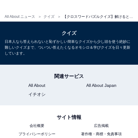
All About ニュース
クイズ
【クロスワードパズルクイズ】解けると快感！ 空欄に共通する2文字は？ 鮮やかなあの色がヒント
クイズ
日本人なら答えられないと恥ずかしい簡単なクイズから少し頭を使う絶妙に
難しいクイズまで、ついつい答えたくなるオモシロ＆学びクイズを日々更新
しています。
関連サービス
All About
All About Japan
イチオシ
サイト情報
会社概要
広告掲載
プライバシーポリシー
著作権・商標・免責事項