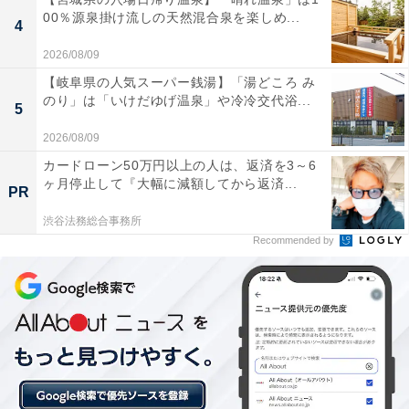
00％源泉掛け流しの天然混合泉を楽しめ...
4
2026/08/09
【岐阜県の人気スーパー銭湯】「湯どころ み
のり」は「いけだゆげ温泉」や冷冷交代浴...
5
2026/08/09
カードローン50万円以上の人は、返済を3～6
ヶ月停止して『大幅に減額してから返済...
PR
渋谷法務総合事務所
Recommended by