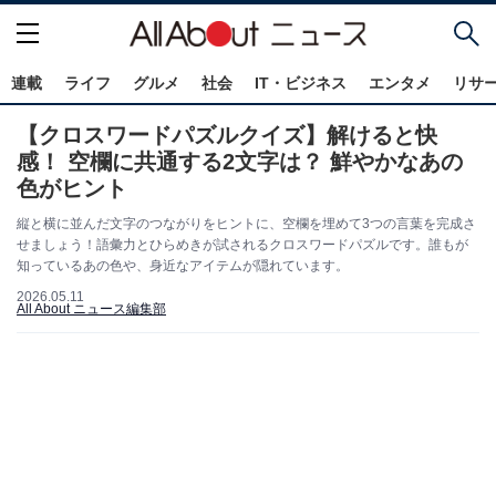
連載
ライフ
グルメ
社会
IT・ビジネス
エンタメ
リサ
【クロスワードパズルクイズ】解けると快
感！ 空欄に共通する2文字は？ 鮮やかなあの
色がヒント
縦と横に並んだ文字のつながりをヒントに、空欄を埋めて3つの言葉を完成さ
せましょう！語彙力とひらめきが試されるクロスワードパズルです。誰もが
知っているあの色や、身近なアイテムが隠れています。
2026.05.11
All About ニュース編集部