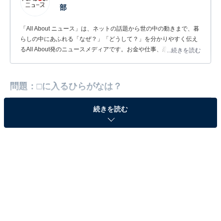
部
「All About ニュース」は、ネットの話題から世の中の動きまで、暮
らしの中にあふれる「なぜ？」「どうして？」を分かりやすく伝え
るAll About発のニュースメディアです。お金や仕事、恋愛、ITに関
...続きを読む
する疑問に対して専門家が分かりやすく回答するほか、エンタメ情
報やSNSで話題のトピックスを紹介しています。
問題：□に入るひらがなは？
続きを読む