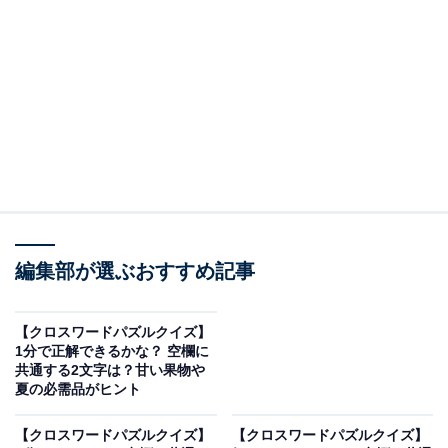
□に入るひらがなは？
次の言葉に共通して入るひらがなを考えてみましょう。
・ぱ □ つ（縦の言葉）
・せ □ た □（横の言葉）
・き □ ろ（縦の言葉）
編集部が選ぶおすすめ記事
ヒント：右側の縦の言葉は、ひまわりやレモンなどを連
【クロスワードパズルクイズ】
想させる「色」の名前です。
1分で正解できるかな？ 空欄に
共通する2文字は？甘い果物や
夏の必需品がヒント
あわせて読みたい
【クロスワードパズルクイズ】1分でストレ
【クロスワードパズルクイズ】
【クロスワードパズルクイズ】
ス解消！ 空欄に共通する2文字は？ 結婚式に