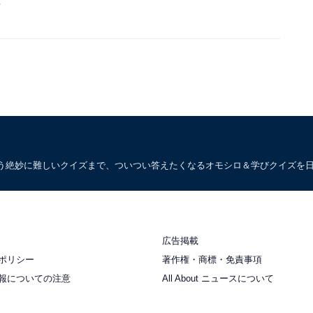
う絶妙に難しいクイズまで、ついつい答えたくなるオモシロ＆学びクイズを
広告掲載
ポリシー
著作権・商標・免責事項
報についての注意
All About ニュースについて