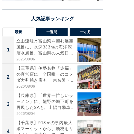
最新
一週間
一ヶ月
立山連峰と富山湾を望む展望
【兵庫
風呂に、水深333mの海洋深
ーメン
1
1
層水風呂。富山県の人気日
再現した
帰...
道...
2026/08/06
2026/08/0
【三重県】伊勢名物「赤福」
【三重
の直営店に、全国唯一のコメ
「鈴鹿天
2
2
ダ大判焼き店も！ 東名阪・
は100
伊...
2026/08/06
2026/08/0
【兵庫県】「世界一忙しいラ
ステラ
ーメン」に、龍野の城下町を
詰め放題
3
3
再現したSAも。山陽自動車
00円で「
道...
2026/08/04
2026/08/0
【千葉県】918㎡の県内最大
「ミニオ
級マーケットから、廃校をリ
ッグ！ 
4
4