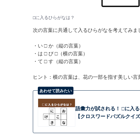
□に入るひらがなは？
次の言葉に共通して入るひらがなを考えてみま
・い □ か（縦の言葉）
・は □ び □（横の言葉）
・て □ す（縦の言葉）
ヒント：横の言葉は、花の一部を指す美しい言
あわせて読みたい
語彙力が試される！ □に入
【クロスワードパズルクイ