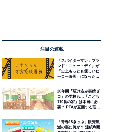
注目の連載
『スパイダーマン：ブラ
ンド・ニュー・デイ』が
「史上もっとも優しいヒ
ーロー映画」になった理
由。予習したい作品は？
20年間「駆け込み実績ゼ
ロ」の学校も…「こども
110番の家」は本当に必
要？ PTAが直面する理想
と現実
「青春18きっぷ」販売激
減の裏に何が？ 連続利用