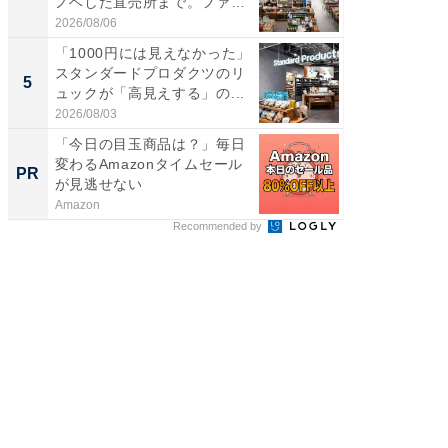
ノベした直売所まで。ファ
ど、夏限
ー...
2026/08/06
2026/08/0
「1000円には見えなかった」
【埼玉
スタンダードプロダクツのリ
「行田天
5
5
ュックが「高見えする」の...
は和の
が...
2026/08/03
2026/08/0
「今日の目玉商品は？」毎日
全国の
変わるAmazonタイムセール
付きの
PR
PR
が見逃せない
Amazon
COCO VIL
Recommended by