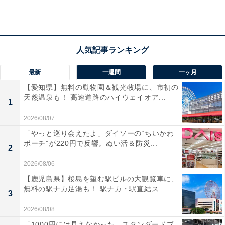
こちらもおすすめ
語彙力が試される！ □に入るひらがなは？ 空欄
を埋めてパズルを完成させよう【クロスワード
パズルクイズ】
最新
一週間
一ヶ月
【愛知県】無料の動物園＆観光牧場に、市初の
天然温泉も！ 高速道路のハイウェイオア...
1
2026/08/07
「やっと巡り会えたよ」ダイソーの“ちいかわ
ポーチ”が220円で反響。ぬい活＆防災...
2
1
2
2026/08/06
【鹿児島県】桜島を望む駅ビルの大観覧車に、
無料の駅ナカ足湯も！ 駅ナカ・駅直結ス...
3
2026/08/08
「1000円には見えなかった」スタンダードプ