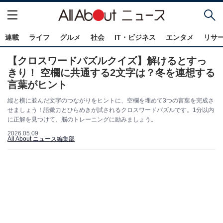
連載
ライフ
グルメ
社会
IT・ビジネス
エンタメ
リサ
【クロスワードパズルクイズ】解けるとすっ
きり！ 空欄に共通する2文字は？冬を連想する
言葉がヒント
縦と横に並んだ文字のつながりをヒントに、空欄を埋めて3つの言葉を完成さ
せましょう！語彙力とひらめきが試されるクロスワードパズルです。1分以内
に正解を見つけて、脳のトレーニングに励みましょう。
2026.05.09
All About ニュース編集部