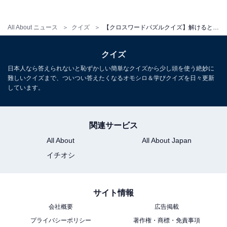
All About ニュース
クイズ
【クロスワードパズルクイズ】解けるとすっきり！ 空欄に共通する2文字は？冬を連想する言葉がヒント
クイズ
日本人なら答えられないと恥ずかしい簡単なクイズから少し頭を使う絶妙に
難しいクイズまで、ついつい答えたくなるオモシロ＆学びクイズを日々更新
しています。
関連サービス
All About
All About Japan
イチオシ
サイト情報
会社概要
広告掲載
プライバシーポリシー
著作権・商標・免責事項