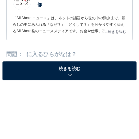
部
「All About ニュース」は、ネットの話題から世の中の動きまで、暮
らしの中にあふれる「なぜ？」「どうして？」を分かりやすく伝え
るAll About発のニュースメディアです。お金や仕事、恋愛、ITに関
...続きを読む
する疑問に対して専門家が分かりやすく回答するほか、エンタメ情
報やSNSで話題のトピックスを紹介しています。
問題：□に入るひらがなは？
続きを読む