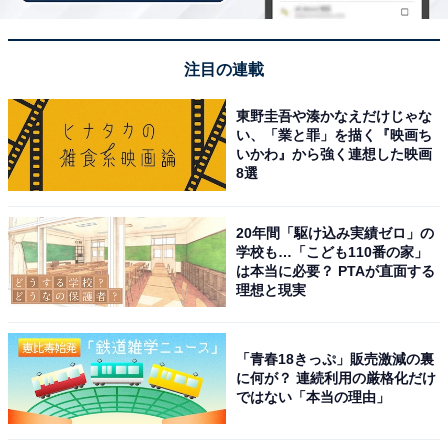
注目の連載
東野圭吾や湊かなえだけじゃな
い、「業と罪」を描く『映画ち
いかわ』から強く連想した映画
8選
20年間「駆け込み実績ゼロ」の
学校も…「こども110番の家」
は本当に必要？ PTAが直面する
理想と現実
「青春18きっぷ」販売激減の裏
に何が？ 連続利用の厳格化だけ
ではない「本当の理由」