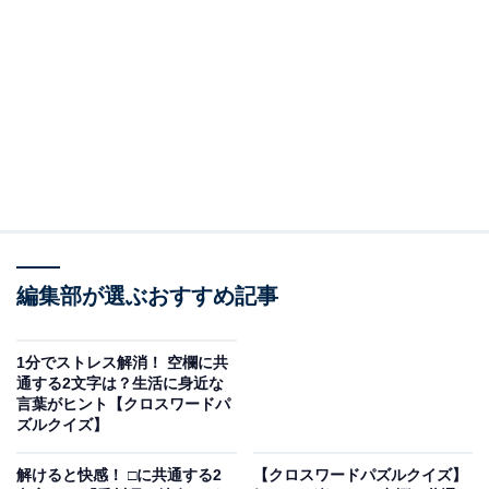
□に入るひらがなは？
次の言葉に共通して入るひらがなを考えてみましょう。
・つ □ ひ（縦の言葉）
・ゆ □ ぐ □（横の言葉）
・た □ ま（縦の言葉）
編集部が選ぶおすすめ記事
ヒント：横の言葉は、有名な小説の舞台にもなっている
1分でストレス解消！ 空欄に共
ある言葉です。
通する2文字は？生活に身近な
言葉がヒント【クロスワードパ
ズルクイズ】
あわせて読みたい
解けると快感！ □に共通する2文字は？ 「香
解けると快感！ □に共通する2
【クロスワードパズルクイズ】
川県の地名」がヒント【クロスワードパズル