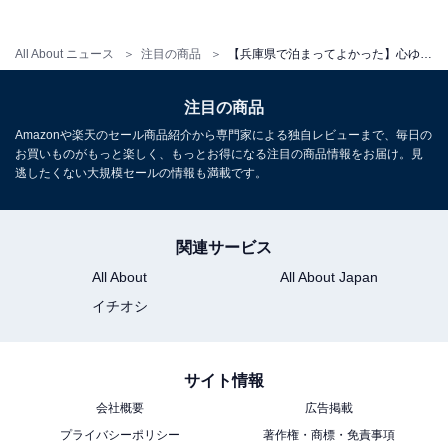
でゆっくりといただきます。メインの神戸牛はまさに格
別の味わいで、プライベートな空間で誰にも邪魔されず
All About ニュース
注目の商品
【兵庫県で泊まってよかった】心ゆくまで名湯・金泉を堪能。「有馬グランドホテル」で五感が研ぎ澄まされる至福のひとときを
に極上のグルメ体験に浸ることができます。
注目の商品
清々しい景色とともに、上質な客室で迎える新しい一
Amazonや楽天のセール商品紹介から専門家による独自レビューまで、毎日の
日
お買いものがもっと楽しく、もっとお得になる注目の商品情報をお届け。見
逃したくない大規模セールの情報も満載です。
関連サービス
All About
All About Japan
イチオシ
サイト情報
会社概要
広告掲載
プライバシーポリシー
著作権・商標・免責事項