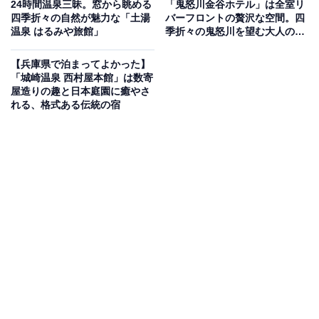
24時間温泉三昧。窓から眺める
「鬼怒川金谷ホテル」は全室リ
四季折々の自然が魅力な「土湯
バーフロントの贅沢な空間。四
温泉 はるみや旅館」
季折々の鬼怒川を望む大人の隠
れ家
【兵庫県で泊まってよかった】
「城崎温泉 西村屋本館」は数寄
屋造りの趣と日本庭園に癒やさ
れる、格式ある伝統の宿
プレミアムなスパ施設「アクアテラス」
●回答者コメント
アクアテラスというスパがあり、数種類のサウナを
楽しむことができました。水分補給のためのジュー