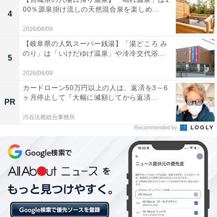
00％源泉掛け流しの天然混合泉を楽しめ...
4
2026/08/09
【岐阜県の人気スーパー銭湯】「湯どころ み
のり」は「いけだゆげ温泉」や冷冷交代浴...
5
2026/08/09
カードローン50万円以上の人は、返済を3～6
ヶ月停止して『大幅に減額してから返済...
PR
渋谷法務総合事務所
Recommended by
有馬随一の絶景を堪能
●回答者コメント
最上階の浴場が見晴らしがよく、気持ち良く入浴す
ることができました。肌に良い感じがしました