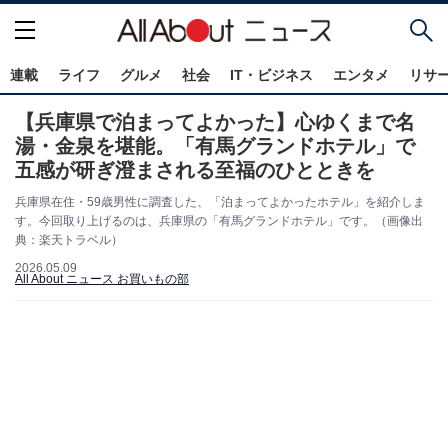
連載
ライフ
グルメ
社会
IT・ビジネス
エンタメ
リサ
【兵庫県で泊まってよかった】心ゆくまで名
湯・金泉を堪能。「有馬グランドホテル」で
五感が研ぎ澄まされる至福のひとときを
兵庫県在住・59歳男性に調査した、「泊まってよかったホテル」を紹介しま
す。今回取り上げるのは、兵庫県の「有馬グランドホテル」です。（画像出
典：楽天トラベル）
2026.05.09
All About ニュース お買いもの部