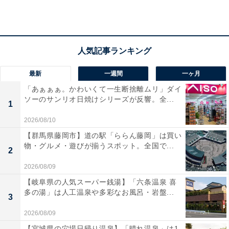
スを無料でいただくことができたのもよかったです
ホテルに到着してチェックインを済ませたら、まずは中
学生以上だけが利用できるプレミアムなスパ施設「アク
アテラス」へ足を運びましょう。岩塩ドライやナノミス
最新
一週間
一ヶ月
ト、ラドンミストなど、趣の異なる5種類のサウナで、
「あぁぁぁ。かわいくて一生断捨離ムリ」ダイ
ソーのサンリオ日焼けシリーズが反響。全...
旅の疲れを解きほぐしながら心身を深く整えることがで
1
きます。喉を潤す無料のドリンクサービスも用意されて
2026/08/10
おり、夕食前のひとときを贅沢なリラックスタイムとし
【群馬県藤岡市】道の駅「ららん藤岡」は買い
て過ごせるのが大きな魅力です。
物・グルメ・遊びが揃うスポット。全国で...
2
2026/08/09
有馬随一の絶景を望む「展望大浴苑 雲海」と名湯
【岐阜県の人気スーパー銭湯】「六条温泉 喜
「金泉」
多の湯」は人工温泉や多彩なお風呂・岩盤...
3
2026/08/09
【宮城県の穴場日帰り温泉】「晴れ温泉」は1