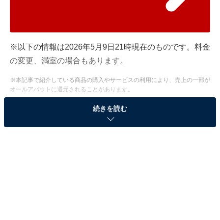
※以下の情報は2026年5月9日21時現在のものです。料金
の変更、満室の場合もあります。
※本記事で紹介している商品の購入やサービスの利用により、売上の一部が
オールアバウトに還元されることがあります。
「有馬グランドホテル」は有馬の絶景と名湯、ス
続きを読む
パを楽しむ贅沢宿
兵庫県在住・59歳男性が「泊まってよかったホテル」と
して挙げたのは、兵庫県の「有馬グランドホテル」でし
た。