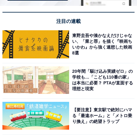
サウナでリフレッシュしたあとは、そのまま建物の最上
階（9階）にある「展望大浴苑 雲海」へ向かうのがおす
注目の連載
すめのコースです。高台に位置するこの宿ならではの圧
東野圭吾や湊かなえだけじゃな
倒的なパノラマビューを眺めながら、開放感あふれる湯
い、「業と罪」を描く『映画ち
浴みを楽しむことができます。有馬温泉の名湯「金泉」
いかわ』から強く連想した映画
を贅沢に堪能すれば、お風呂上がりには肌がしっとりと
8選
潤うのを実感できるはずです。
20年間「駆け込み実績ゼロ」の
神戸牛を堪能する極上の部屋食
学校も…「こども110番の家」
は本当に必要？ PTAが直面する
理想と現実
【要注意】東京駅で絶対にハマ
る「最遠ホーム」と「メトロ乗
り換え」の絶望トラップ