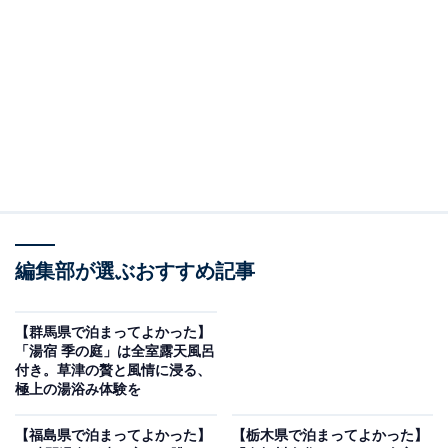
編集部が選ぶおすすめ記事
有馬グランドホテル（画像出典：楽天トラベル、以下同）
・宿泊した部屋：中央館の和洋室
【群馬県で泊まってよかった】
「湯宿 季の庭」は全室露天風呂
5種類のサウナと無料サービスで整う「アクアテラ
付き。草津の贅と風情に浸る、
ス」
極上の湯浴み体験を
【福島県で泊まってよかった】
【栃木県で泊まってよかった】