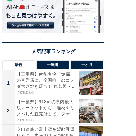
最新
一週間
一ヶ月
【三重県】伊勢名物「赤福」
【兵庫
の直営店に、全国唯一のコメ
ーメン
1
1
ダ大判焼き店も！ 東名阪・
再現した
伊...
道...
2026/08/06
2026/08/0
【千葉県】918㎡の県内最大
【三重
級マーケットから、廃校をリ
「鈴鹿天
2
2
ノベした直売所まで。ファ
は100
ー...
2026/08/06
2026/08/0
立山連峰と富山湾を望む展望
ステラ
風呂に、水深333mの海洋深
詰め放題