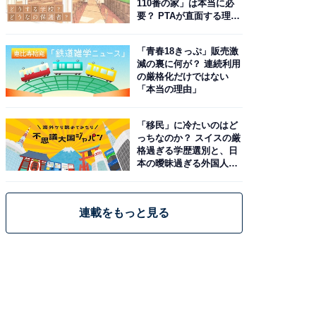
110番の家」は本当に必
要？ PTAが直面する理想
と現実
「青春18きっぷ」販売激
減の裏に何が？ 連続利用
の厳格化だけではない
「本当の理由」
「移民」に冷たいのはど
っちなのか？ スイスの厳
格過ぎる学歴選別と、日
本の曖昧過ぎる外国人政
策
連載をもっと見る