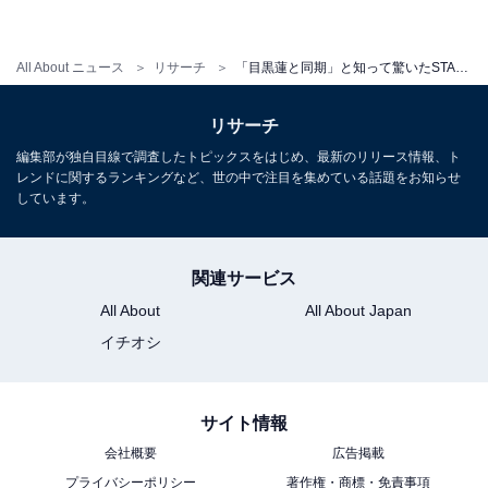
All About ニュース
リサーチ
「目黒蓮と同期」と知って驚いたSTARTO社タレントランキング！ 2位「原嘉孝」を大差で抑えた1位は？
リサーチ
編集部が独自目線で調査したトピックスをはじめ、最新のリリース情報、ト
レンドに関するランキングなど、世の中で注目を集めている話題をお知らせ
しています。
関連サービス
All About
All About Japan
イチオシ
サイト情報
会社概要
広告掲載
プライバシーポリシー
著作権・商標・免責事項