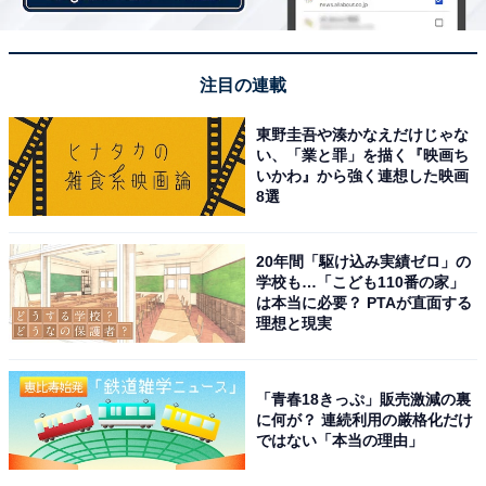
注目の連載
東野圭吾や湊かなえだけじゃな
い、「業と罪」を描く『映画ち
いかわ』から強く連想した映画
8選
20年間「駆け込み実績ゼロ」の
学校も…「こども110番の家」
は本当に必要？ PTAが直面する
理想と現実
「青春18きっぷ」販売激減の裏
に何が？ 連続利用の厳格化だけ
ではない「本当の理由」