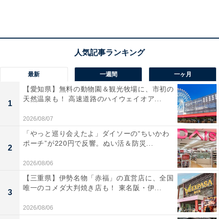
最新
一週間
一ヶ月
【愛知県】無料の動物園＆観光牧場に、市初の
天然温泉も！ 高速道路のハイウェイオア...
1
2026/08/07
「やっと巡り会えたよ」ダイソーの“ちいかわ
ポーチ”が220円で反響。ぬい活＆防災...
2
2026/08/06
【三重県】伊勢名物「赤福」の直営店に、全国
唯一のコメダ大判焼き店も！ 東名阪・伊...
3
2026/08/06