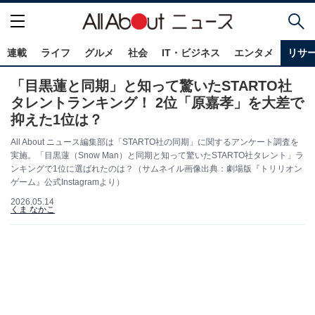
連載
ライフ
グルメ
社会
IT・ビジネス
エンタメ
リサ
「目黒蓮と同期」と知って驚いたSTARTO社
タレントランキング！ 2位「原嘉孝」を大差で
抑えた1位は？
All About ニュース編集部は「STARTO社の同期」に関するアンケート調査を
実施。「目黒蓮（Snow Man）と同期と知って驚いたSTARTO社タレント」ラ
ンキングで1位に選ばれたのは？（サムネイル画像出典：劇場版『トリリオン
ゲーム』公式Instagramより）
2026.05.14
くま なかこ