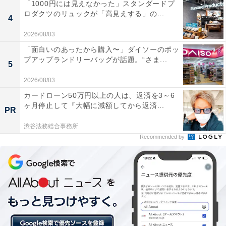
「1000円には見えなかった」スタンダードプ
ロダクツのリュックが「高見えする」の...
4
2026/08/03
「面白いのあったから購入〜」ダイソーのポッ
プアップランドリーバッグが話題。“さま...
5
2026/08/03
カードローン50万円以上の人は、返済を3～6
ヶ月停止して『大幅に減額してから返済...
PR
渋谷法務総合事務所
Recommended by