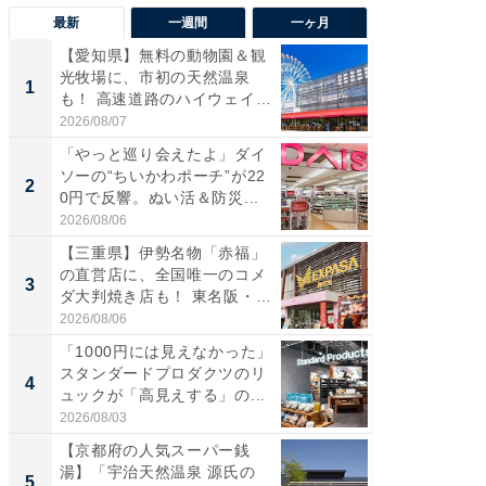
最新
一週間
一ヶ月
【愛知県】無料の動物園＆観
【兵庫
光牧場に、市初の天然温泉
ーメン
1
1
も！ 高速道路のハイウェイオ
再現した
ア...
道...
2026/08/07
2026/08/0
「やっと巡り会えたよ」ダイ
【三重
ソーの“ちいかわポーチ”が22
の直営
2
2
0円で反響。ぬい活＆防災...
ダ大判焼
伊...
2026/08/06
2026/08/0
【三重県】伊勢名物「赤福」
【千葉県
の直営店に、全国唯一のコメ
級マー
3
3
ダ大判焼き店も！ 東名阪・
ノベし
伊...
ー...
2026/08/06
2026/08/0
「1000円には見えなかった」
ステラ
スタンダードプロダクツのリ
詰め放題
4
4
ュックが「高見えする」の...
00円で「
2026/08/03
2026/08/0
【京都府の人気スーパー銭
立山連
湯】「宇治天然温泉 源氏の
風呂に、
5
5