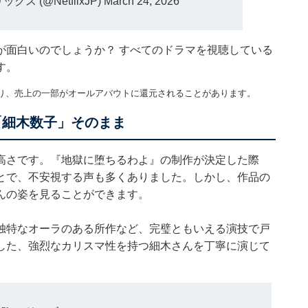
リックス (@NetflixJP)
March 24, 2026
が面白いのでしょうか？ すべてのドラマを視聴している
す。
り、売上の一部がオールアバウトに還元されることがあります。
「細木数子」そのまま
高さです。『地獄に堕ちるわよ』の制作が決定した際
とで、不安視する声も多くありました。しかし、作品の
んの姿を見ることができます。
独特なオーラのある所作など、完璧ともいえる演技で戸
した、強烈なカリスマ性を持つ細木さんを丁寧に演じて