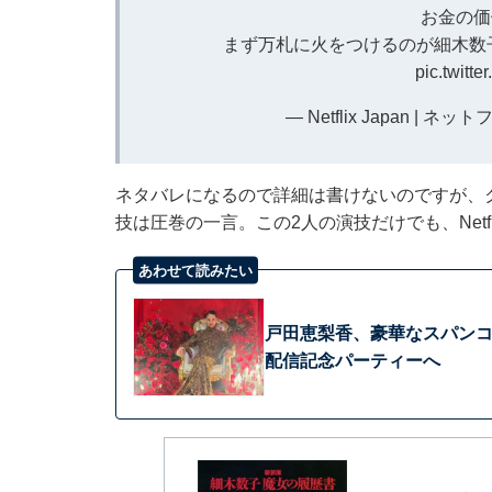
お金の価
まず万札に火をつけるのが細木数子
pic.twitt
— Netflix Japan | ネッ
ネタバレになるので詳細は書けないのですが、
技は圧巻の一言。この2人の演技だけでも、Net
あわせて読みたい
戸田恵梨香、豪華なスパンコー
配信記念パーティーへ