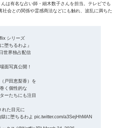
さんは有名な占い師・細木数子さんを担当。テレビでも
裏社会との関係や霊感商法などにも触れ、波乱に満ちた
tflix シリーズ
に堕ちるわよ』
7日世界独占配信
場面写真公開！
（戸田恵梨香）を
巻く個性的な
ターたちにも注目
された目元に
地獄に堕ちるわよ
pic.twitter.com/a3SejHhMAN