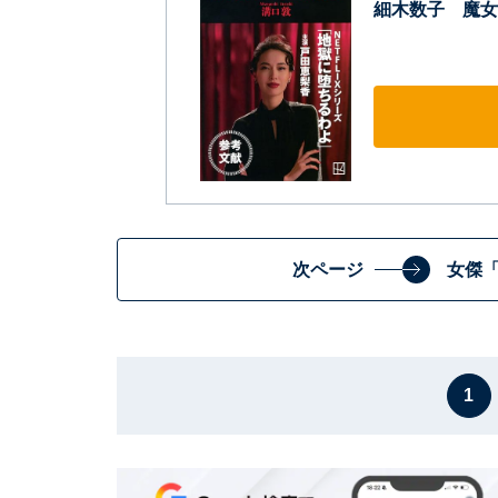
細木数子 魔女
次ページ
女傑
1