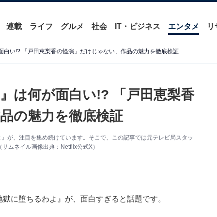
連載
ライフ
グルメ
社会
IT・ビジネス
エンタメ
リ
何が面白い!? 「戸田恵梨香の怪演」だけじゃない、作品の魅力を徹底検証
わよ』は何が面白い!? 「戸田恵梨香
品の魅力を徹底検証
るわよ』が、注目を集め続けています。そこで、この記事では元テレビ局スタッ
ネイル画像出典：Netflix公式X）
マ『地獄に堕ちるわよ』が、面白すぎると話題です。