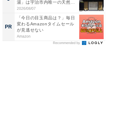
湯」は宇治市内唯一の天然温
層水風
泉と...
帰...
2026/08/07
2026/08/0
「今日の目玉商品は？」毎日
「え、
変わるAmazonタイムセール
の？」8
PR
PR
が見逃せない
場！Ama
Amazon
Amazon
Recommended by