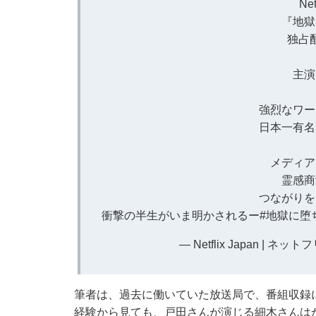
Ne
『地獄
独占
主演
強烈なワー
日本一有名
メディア
霊感商
つながりを
衝撃の半生がいま明かされるー
#地獄に堕
— Netflix Japan | ネット
筆者は、過去に働いていた放送局で、番組収録
経験から見ても、戸田さんが演じる細木さんは