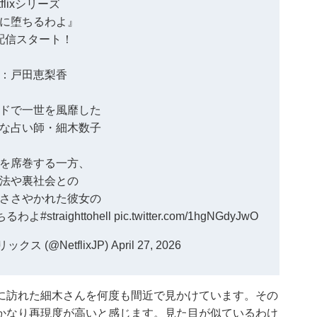
tflixシリーズ
に堕ちるわよ』
配信スタート！
：戸田恵梨香
ドで一世を風靡した
な占い師・細木数子
を席巻する一方、
法や裏社会との
ささやかれた彼女の
ちるわよ
#straighttohell
pic.twitter.com/1hgNGdyJwO
フリックス (@NetflixJP)
April 27, 2026
に訪れた細木さんを何度も間近で見かけています。その
かなり再現度が高いと感じます。見た目が似ているわけ