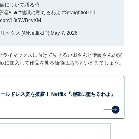
値について語る時
流💴🔥
#地獄に堕ちるわよ
#StraighttoHell
er.com/L3t5WB4vXM
トフリックス (@NetflixJP)
May 7, 2026
クライマックスに向けて見せる戸田さんと伊藤さんの演
flixに加入して作品を見る価値はあるといえるでしょう。
ルドレス姿を披露！ Netflix『地獄に堕ちるわよ』