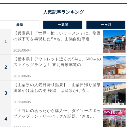
【ひらがなクイズ】共通する2文字のひらがな
は？ 言葉のパズルを試そう
最新
一週間
一ヶ月
【兵庫県】「世界一忙しいラーメン」に、龍野
の城下町を再現したSAも。山陽自動車道...
1
2026/08/04
【栃木県】アウトレット近くのSAに、600㎡の
1
2
広々ドッグランも！ 東北自動車道の...
2
2026/08/05
【山梨県の人気日帰り温泉】「山梨日帰り温泉
源泉かけ流しの湯 桜湯」は源泉かけ流...
3
2026/08/05
「面白いのあったから購入〜」ダイソーのポッ
プアップランドリーバッグが話題。“さま...
4