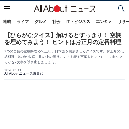
連載
ライフ
グルメ
社会
IT・ビジネス
エンタメ
リサ
【ひらがなクイズ】解けるとすっきり！ 空欄
を埋めてみよう！ ヒントはお正月の定番料理
3つの言葉の空欄を埋めて正しい日本語を完成させるクイズです。お正月の伝
統料理、地域の特産、世の中の渡りにくさを表す言葉をヒントに、共通のひ
らがな2文字を導き出しましょう。
2026.05.06
All About ニュース編集部