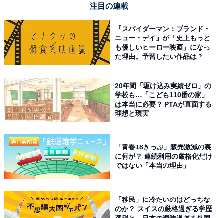
注目の連載
『スパイダーマン：ブランド・
ニュー・デイ』が「史上もっと
も優しいヒーロー映画」になっ
た理由。予習したい作品は？
20年間「駆け込み実績ゼロ」の
学校も…「こども110番の家」
は本当に必要？ PTAが直面する
理想と現実
「青春18きっぷ」販売激減の裏
に何が？ 連続利用の厳格化だけ
ではない「本当の理由」
「移民」に冷たいのはどっちな
のか？ スイスの厳格過ぎる学歴
選別と、日本の曖昧過ぎる外国