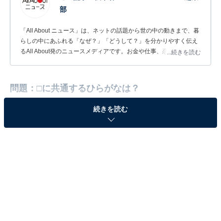
部
「All About ニュース」は、ネットの話題から世の中の動きまで、暮
らしの中にあふれる「なぜ？」「どうして？」を分かりやすく伝え
るAll About発のニュースメディアです。お金や仕事、恋愛、ITに関
...続きを読む
する疑問に対して専門家が分かりやすく回答するほか、エンタメ情
報やSNSで話題のトピックスを紹介しています。
問題：□に共通するひらがなは？
続きを読む