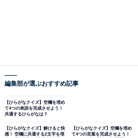
問題：□に共通するひらがなは？
次の言葉に共通して入るひらがなを考えてみましょう。
お□□
い□□ゃ
□□がらさ
編集部が選ぶおすすめ記事
ヒント：お正月に食べる伝統的なお祝い料理の総称。三
【ひらがなクイズ】空欄を埋め
重県で生産されている香り高い飲料のブランド。そし
て4つの単語を完成させよう！
共通するひらがなは？
て、暮らしにくく、ゆとりがない世の中の状態を思い浮
かべてみてください。
【ひらがなクイズ】解けると快
【ひらがなクイズ】空欄を埋め
感！ 空欄に共通する2文字を埋
て4つの言葉を完成させよう！