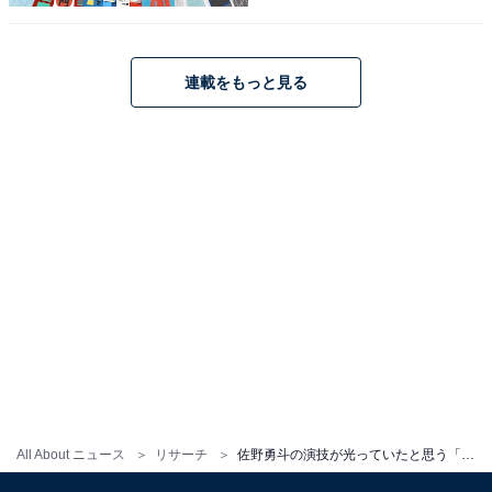
回答者からは、「ハルとのバディ感が好きでした。陰キ
ャな感じもおもしろかったです」（30代女性／埼玉
連載をもっと見る
県）、「目黒蓮とのコンビがピッタリだったから」（30
代女性／茨城県）、「物語が進むにつれて存在感が増し
ていくところも印象的でした」（50代男性／青森県）な
どの意見が寄せられました。
『トリリオンゲーム』に関する商品をAmazonで見る
※回答者コメントは原文ママです
この記事の執筆者：
ゆるま 小林
All About ニュース
リサーチ
佐野勇斗の演技が光っていたと思う「出演作」ランキング！ 『真犯人フラグ』を超える1位は？
元テレビ局スタッフ