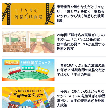
東野圭吾や湊かなえだけじゃな
い、「業と罪」を描く『映画ち
いかわ』から強く連想した映画
8選
20年間「駆け込み実績ゼロ」の
学校も…「こども110番の家」
1位は、2023年に放送した『トリリオンゲーム』（TBS
は本当に必要？ PTAが直面する
系）で演じた「平学・ガク」です。人気漫画が原作のド
理想と現実
ラマで、Snow Manの目黒蓮さんが主演を務めました。
「青春18きっぷ」販売激減の裏
佐野さんが演じたガクは、人とのコミュニケーションが
に何が？ 連続利用の厳格化だけ
苦手な気弱なパソコンオタク。天才的なITスキルを誇
ではない「本当の理由」
り、同級生の主人公・ハルとともに1兆ドルを稼ぐ夢に
挑戦するキャラクターです。同作は劇場版も制作される
「移民」に冷たいのはどっちな
など人気が高く、シリーズを通じて成長していくガク
のか？ スイスの厳格過ぎる学歴
を、佐野さんが繊細に演じました。
選別と、日本の曖昧過ぎる外国
人政策