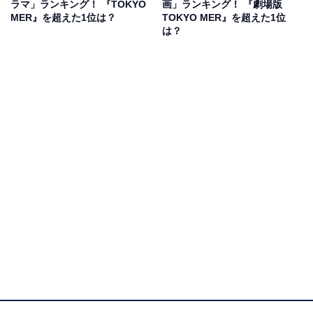
として人気を集めました。
ラマ」ランキング！ 『TOKYO
画」ランキング！ 『劇場版
MER』を超えた1位は？
TOKYO MER』を超えた1位
は？
佐野さんが演じたのは、凌介の娘の恋人として「真犯
人」を一緒に探す橘一星。一星はITベンチャー企業の社
長とされ、謎多きキャラクターとして人気を集めまし
た。Huluでは、オリジナルストーリー『週刊追求プレミ
アム』が配信され、一星にフォーカスを当てた物語が展
開しています。
回答者からは、「スーツ姿や仕事をしている姿がスマー
トで、とにかくかっこよかったのが印象的」（40代女性
／兵庫県）、「物語のキーマンとして、視聴者を翻弄す
る多層的な演技が光っていました」（40代男性／宮城
県）、「ミステリアスな役柄で感情の振れ幅を巧みに表
現していた」（60代男性／神奈川県）などの意見が寄せ
られました。