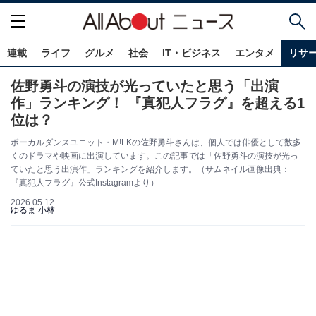
連載
ライフ
グルメ
社会
IT・ビジネス
エンタメ
リサ
佐野勇斗の演技が光っていたと思う「出演
作」ランキング！ 『真犯人フラグ』を超える1
位は？
ボーカルダンスユニット・M!LKの佐野勇斗さんは、個人では俳優として数多
くのドラマや映画に出演しています。この記事では「佐野勇斗の演技が光っ
ていたと思う出演作」ランキングを紹介します。（サムネイル画像出典：
『真犯人フラグ』公式Instagramより）
2026.05.12
ゆるま 小林