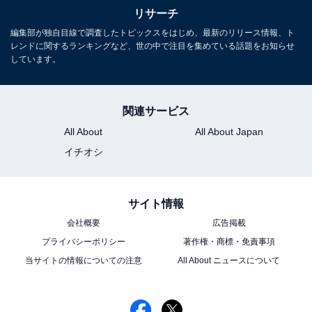
長年に渡ってテレビ局でバラエティー番組、情報番組などを制作。
リサーチ
その後、フリーランスの編集・ライターに転身。芸能情報に精通
編集部が独自目線で調査したトピックスをはじめ、最新のリリース情報、ト
し、週刊誌、ネットニュースでテレビや芸能人に関するコラムなど
...続きを読む
レンドに関するランキングなど、世の中で注目を集めている話題をお知らせ
を執筆。編集プロダクション「ゆるま」を立ち上げる。
しています。
10位までの全ランキング結果を見
次ページ
る
関連サービス
All About
All About Japan
イチオシ
サイト情報
会社概要
広告掲載
プライバシーポリシー
著作権・商標・免責事項
当サイトの情報についての注意
All About ニュースについて