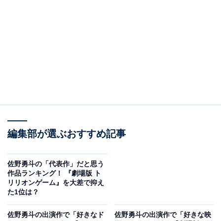
View this post on Instagram
編集部が選ぶおすすめ記事
佐野勇斗の「代表作」だと思う
2位は、2022年3月まで2クール連続で放送された『真犯
作品ランキング！ 『劇場版 ト
人フラグ』（日本テレビ系）です。同作は、西島秀俊さ
リリオンゲーム』を大差で抑え
た1位は？
んが主演を務めたドラマで、主人公・相良凌介の家族
が、こつ然と姿を消したことから始まる考察ミステリー
佐野勇斗の出演作で「好きなド
佐野勇斗の出演作で「好きな映