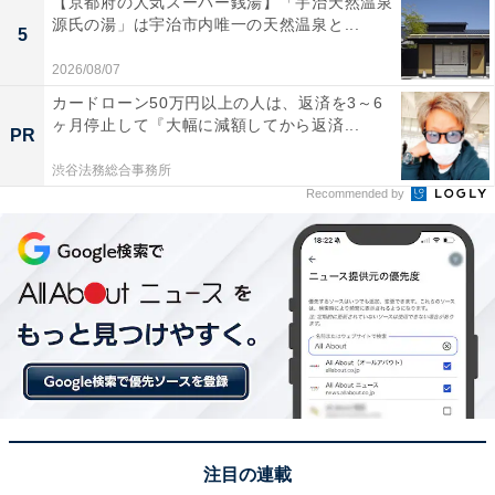
【京都府の人気スーパー銭湯】「宇治天然温泉
源氏の湯」は宇治市内唯一の天然温泉と...
5
1位：『トリリオンゲーム』（平学・ガク）／65票
2026/08/07
カードローン50万円以上の人は、返済を3～6
ヶ月停止して『大幅に減額してから返済...
PR
渋谷法務総合事務所
Recommended by
View this post on Instagram
注目の連載