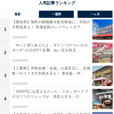
最新
一週間
一ヶ月
『真犯人フラグ』に関する商品をAmazonで見る
【愛知県】無料の動物園＆観光牧場に、市初の
天然温泉も！ 高速道路のハイウェイオア...
1
2026/08/07
「やっと巡り会えたよ」ダイソーの“ちいかわ
ポーチ”が220円で反響。ぬい活＆防災...
2
2026/08/06
【三重県】伊勢名物「赤福」の直営店に、全国
唯一のコメダ大判焼き店も！ 東名阪・伊...
3
2026/08/06
「1000円には見えなかった」スタンダードプ
ロダクツのリュックが「高見えする」の...
4
2026/08/03