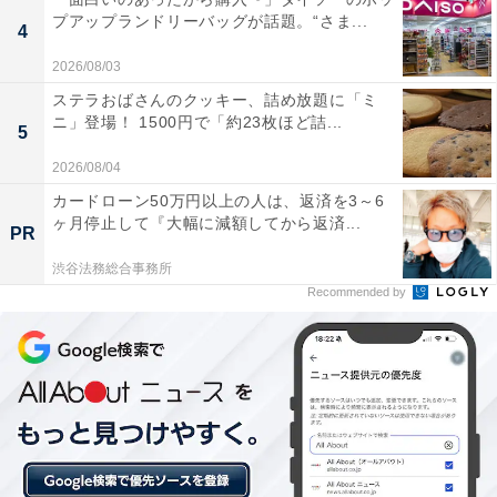
プアップランドリーバッグが話題。“さま...
4
2026/08/03
ステラおばさんのクッキー、詰め放題に「ミ
ニ」登場！ 1500円で「約23枚ほど詰...
5
1位：トイ・ストーリー・マニア！／59票
2026/08/04
カードローン50万円以上の人は、返済を3～6
映画「トイ・ストーリー」でおもちゃたちが見ている世
ヶ月停止して『大幅に減額してから返済...
PR
界に入り込んで楽しめるアトラクション。3Dメガネをか
渋谷法務総合事務所
けてトラムに乗り込み、ウッディやバズたちとシューテ
Recommended by
ィングを楽しむことができます。何度乗っても夢中にな
れる楽しさが、高い得票につながったようです。
回答者コメント
「トイストーリーの世界に飛びこめて楽しめるしよ
り映画を見たいという気持ちが高まる」（40代男性