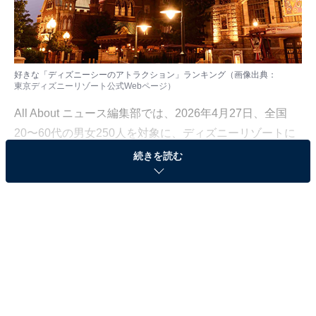
好きな「ディズニーシーのアトラクション」ランキング（画像出典：
東京ディズニーリゾート公式Webページ
）
All About ニュース編集部では、2026年4月27日、全国
20〜60代の男女250人を対象に、ディズニーリゾートに
関するアンケートを実施しました。その中から、好きな
続きを読む
「ディズニーシーのアトラクション」ランキングの結果
をご紹介します。
＞10位までの全ランキング結果を見る
この記事の執筆者：
坂上 恵