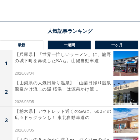
「絶叫マシーンが好きなので、ディズニーの中では
結構ランク上の絶叫を味わえるので」（50代女性／
愛知県）
最新
一週間
一ヶ月
「正直落ちるだけだけど、楽しい！行ったら必ず乗
【兵庫県】「世界一忙しいラーメン」に、龍野
りたい！」（40代女性／沖縄県）
の城下町を再現したSAも。山陽自動車道...
1
2026/08/04
【山梨県の人気日帰り温泉】「山梨日帰り温泉
源泉かけ流しの湯 桜湯」は源泉かけ流...
2
2026/08/05
【栃木県】アウトレット近くのSAに、600㎡の
広々ドッグランも！ 東北自動車道の...
3
2026/08/05
「面白いのあったから購入〜」ダイソーのポッ