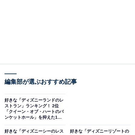
All About ニュースの編集者。オールアバウトに入社後、SNSトレン
ドにフォーカスした記事執筆やSEOライティングの経験を経て、の
ちにAll About ニュースチームのメンバーに加入。現在は旅行・カル
...続きを読む
チャー・エンタメなどを中心に企画編集を担当。東京都出身。居酒
屋巡りとスポーツ観戦が生きがい。
調査概要
調査期間：2026年4月27日
調査方法：インターネット調査
調査対象：全国20〜60代の男女250人
編集部が選ぶおすすめ記事
※本調査は全国250人を対象に実施したもので、結
果は回答者の意見を集計したものであり、全体の意
好きな「ディズニーランドのレ
見を断定的に示すものではありません
ストラン」ランキング！ 2位
「クイーン・オブ・ハートのバ
ンケットホール」を抑えた1位
は？【2026年調査】
2位：タワー・オブ・テラー／52票
好きな「ディズニーシーのレス
好きな「ディズニーリゾートの