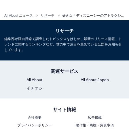
All About ニュース
リサーチ
好きな「ディズニーシーのアトラクション」ランキング！ 2位「タワー・オブ・テラー」を抑えた1位は？【2026年調査】
リサーチ
編集部が独自目線で調査したトピックスをはじめ、最新のリリース情報、ト
レンドに関するランキングなど、世の中で注目を集めている話題をお知らせ
しています。
こちらもおすすめ
好きな「ディズニーリゾートのレストラン」ラ
ンキング！ 2位「ブルーバイユー・レストラ
関連サービス
ン」を抑えた1位は？【2026年調査】
All About
All About Japan
イチオシ
サイト情報
会社概要
広告掲載
プライバシーポリシー
著作権・商標・免責事項