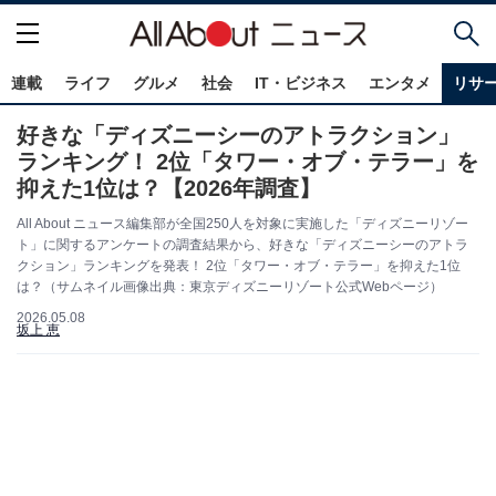
連載
ライフ
グルメ
社会
IT・ビジネス
エンタメ
リサ
好きな「ディズニーシーのアトラクション」
ランキング！ 2位「タワー・オブ・テラー」を
抑えた1位は？【2026年調査】
All About ニュース編集部が全国250人を対象に実施した「ディズニーリゾー
ト」に関するアンケートの調査結果から、好きな「ディズニーシーのアトラ
クション」ランキングを発表！ 2位「タワー・オブ・テラー」を抑えた1位
は？（サムネイル画像出典：東京ディズニーリゾート公式Webページ）
2026.05.08
坂上 恵