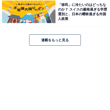
「移民」に冷たいのはどっちな
※記事内容は執筆時点のものです。最新の内容をご確認
のか？ スイスの厳格過ぎる学歴
ください
選別と、日本の曖昧過ぎる外国
人政策
あわせて読みたい
好き＆行ってみたい「千葉県のローカルチェ
ーン」ランキング！ 2位「やまと寿司」を抑
連載をもっと見る
えた1位は？【2026年調査】
次ページ
10位までのランキング結果を見る