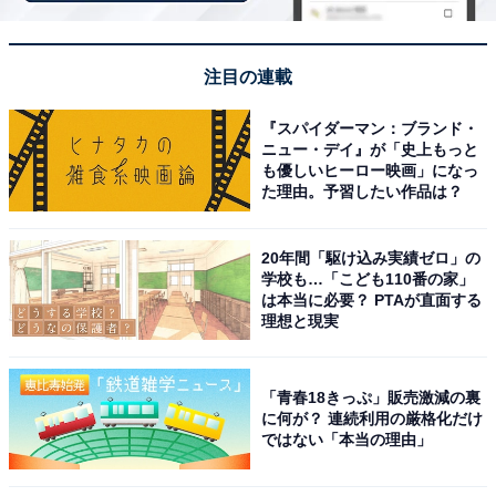
／神奈川県）
注目の連載
「乗り物に乗ってシューティングするので、大人か
『スパイダーマン：ブランド・
ニュー・デイ』が「史上もっと
ら子どもまでみんなで楽しめる点。思いのほかヒー
も優しいヒーロー映画」になっ
トアップしてしまうところも好きな理由です」（50
た理由。予習したい作品は？
代女性／神奈川県）
20年間「駆け込み実績ゼロ」の
学校も…「こども110番の家」
は本当に必要？ PTAが直面する
「自分たちがまるでおもちゃのサイズになったよう
理想と現実
な世界観がとても可愛らしい」（30代女性／福島
県）
「青春18きっぷ」販売激減の裏
に何が？ 連続利用の厳格化だけ
ではない「本当の理由」
※回答者からのコメントは原文ママです