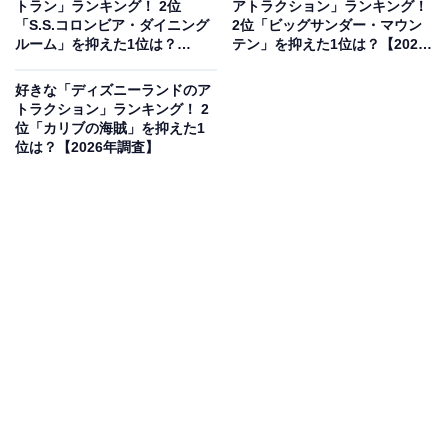
トラン」ランキング！ 2位
アトラクション」ランキング！
「S.S.コロンビア・ダイニング
2位「ビッグサンダー・マウン
失踪事件をきっかけに閉鎖されてしまったホテルの見学
ルーム」を抑えた1位は？
テン」を抑えた1位は？【2026
ツアーができるアトラクションです。行程で起こるさま
【2026年調査】
年調査】
ざまな超常現象体験はもちろんのこと、ディズニーシー
好きな「ディズニーランドのア
トラクション」ランキング！ 2
の景観を一望できる「業務用エレベーター」の最高到達
位「カリブの海賊」を抑えた1
点、さらにそこからの落下は、スリルを求めるゲストか
位は？【2026年調査】
ら熱烈な支持を受けています。
回答者コメント
「ディズニーシーのシンボル的な絶叫アトラクショ
ンで、佇まいから雰囲気があるから。ライド中はデ
ィズニーシーも一望できながら、スリルが味わえる
から」（30代女性／静岡県）