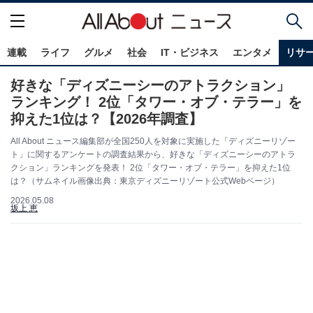
連載
ライフ
グルメ
社会
IT・ビジネス
エンタメ
リサ
好きな「ディズニーシーのアトラクション」
ランキング！ 2位「タワー・オブ・テラー」を
抑えた1位は？【2026年調査】
All About ニュース編集部が全国250人を対象に実施した「ディズニーリゾー
ト」に関するアンケートの調査結果から、好きな「ディズニーシーのアトラ
クション」ランキングを発表！ 2位「タワー・オブ・テラー」を抑えた1位
は？（サムネイル画像出典：東京ディズニーリゾート公式Webページ）
2026.05.08
坂上 恵