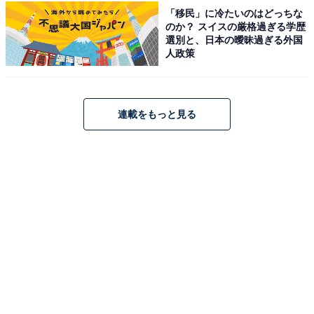
「移民」に冷たいのはどっちな
※記事内容は執筆時点のものです。最新の内容をご確認
のか？ スイスの厳格過ぎる学歴
ください
選別と、日本の曖昧過ぎる外国
人政策
あわせて読みたい
好き＆行ってみたい「千葉県のローカルチェ
ーン」ランキング！ 2位「やまと寿司」を抑
連載をもっと見る
えた1位は？【2026年調査】
次ページ
10位までのランキング結果を見る