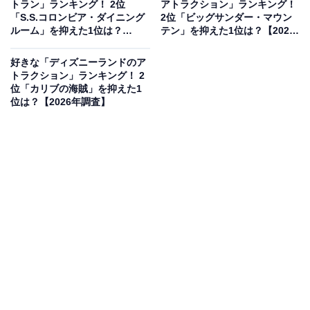
トラン」ランキング！ 2位
アトラクション」ランキング！
「S.S.コロンビア・ダイニング
2位「ビッグサンダー・マウン
失踪事件をきっかけに閉鎖されてしまったホテルの見学
ルーム」を抑えた1位は？
テン」を抑えた1位は？【2026
ツアーができるアトラクションです。行程で起こるさま
【2026年調査】
年調査】
ざまな超常現象体験はもちろんのこと、ディズニーシー
好きな「ディズニーランドのア
トラクション」ランキング！ 2
の景観を一望できる「業務用エレベーター」の最高到達
位「カリブの海賊」を抑えた1
点、さらにそこからの落下は、スリルを求めるゲストか
位は？【2026年調査】
ら熱烈な支持を受けています。
回答者コメント
「ディズニーシーのシンボル的な絶叫アトラクショ
ンで、佇まいから雰囲気があるから。ライド中はデ
ィズニーシーも一望できながら、スリルが味わえる
から」（30代女性／静岡県）