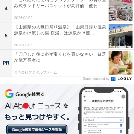
み式ランドリーバスケットが高評価「使わ...
4
2026/08/03
【山梨県の人気日帰り温泉】「山梨日帰り温泉
源泉かけ流しの湯 桜湯」は源泉かけ流...
5
1位：トイ・ストーリー・マニア！／59票
2026/08/05
「〇〇した後に必ず宝くじを買いなさい」貧乏
映画「トイ・ストーリー」でおもちゃたちが見ている世
が億万長者に
PR
界に入り込んで楽しめるアトラクション。3Dメガネをか
合同会社デジタルファーム
けてトラムに乗り込み、ウッディやバズたちとシューテ
Recommended by
ィングを楽しむことができます。何度乗っても夢中にな
れる楽しさが、高い得票につながったようです。
回答者コメント
「トイストーリーの世界に飛びこめて楽しめるしよ
り映画を見たいという気持ちが高まる」（40代男性