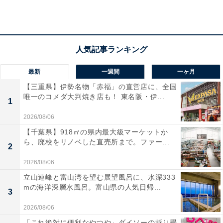
「絶叫マシーンが好きなので、ディズニーの中では
結構ランク上の絶叫を味わえるので」（50代女性／
愛知県）
最新
一週間
一ヶ月
「正直落ちるだけだけど、楽しい！行ったら必ず乗
【三重県】伊勢名物「赤福」の直営店に、全国
りたい！」（40代女性／沖縄県）
唯一のコメダ大判焼き店も！ 東名阪・伊...
1
2026/08/06
【千葉県】918㎡の県内最大級マーケットか
ら、廃校をリノベした直売所まで。ファー...
2
2026/08/06
立山連峰と富山湾を望む展望風呂に、水深333
mの海洋深層水風呂。富山県の人気日帰...
3
2026/08/06
「これ絶対に便利なやつや」ダイソーの折り畳