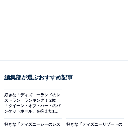
All About ニュースの編集者。オールアバウトに入社後、SNSトレン
ドにフォーカスした記事執筆やSEOライティングの経験を経て、の
ちにAll About ニュースチームのメンバーに加入。現在は旅行・カル
...続きを読む
チャー・エンタメなどを中心に企画編集を担当。東京都出身。居酒
屋巡りとスポーツ観戦が生きがい。
調査概要
調査期間：2026年4月27日
調査方法：インターネット調査
調査対象：全国20〜60代の男女250人
編集部が選ぶおすすめ記事
※本調査は全国250人を対象に実施したもので、結
果は回答者の意見を集計したものであり、全体の意
好きな「ディズニーランドのレ
見を断定的に示すものではありません
ストラン」ランキング！ 2位
「クイーン・オブ・ハートのバ
ンケットホール」を抑えた1位
は？【2026年調査】
2位：タワー・オブ・テラー／52票
好きな「ディズニーシーのレス
好きな「ディズニーリゾートの