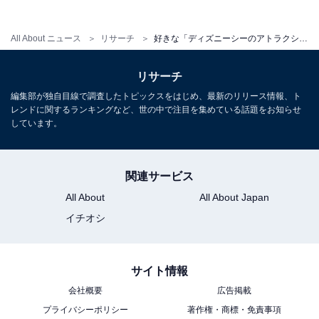
All About ニュース
リサーチ
好きな「ディズニーシーのアトラクション」ランキング！ 2位「タワー・オブ・テラー」を抑えた1位は？【2026年調査】
リサーチ
編集部が独自目線で調査したトピックスをはじめ、最新のリリース情報、ト
レンドに関するランキングなど、世の中で注目を集めている話題をお知らせ
しています。
こちらもおすすめ
好きな「ディズニーリゾートのレストラン」ラ
ンキング！ 2位「ブルーバイユー・レストラ
関連サービス
ン」を抑えた1位は？【2026年調査】
All About
All About Japan
イチオシ
サイト情報
会社概要
広告掲載
プライバシーポリシー
著作権・商標・免責事項