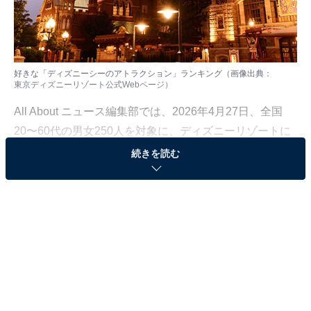
好きな「ディズニーシーのアトラクション」ランキング（画像出典：
東京ディズニーリゾート公式Webページ
）
All About ニュース編集部では、2026年4月27日、全国
20〜60代の男女250人を対象に、ディズニーリゾートに
関するアンケートを実施しました。その中から、好きな
続きを読む
「ディズニーシーのアトラクション」ランキングの結果
をご紹介します。
＞10位までの全ランキング結果を見る
この記事の執筆者：
坂上 恵