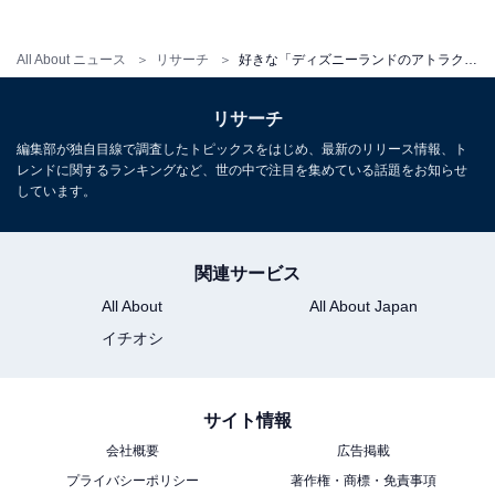
All About ニュース
リサーチ
好きな「ディズニーランドのアトラクション」ランキング！ 2位「カリブの海賊」を抑えた1位は？【2026年調査】
リサーチ
編集部が独自目線で調査したトピックスをはじめ、最新のリリース情報、ト
レンドに関するランキングなど、世の中で注目を集めている話題をお知らせ
こちらもおすすめ
しています。
好きな「ディズニーシーのレストラン」ランキ
ング！ 2位「S.S.コロンビア・ダイニングルー
ム」を抑えた1位は？【2026年調査】
関連サービス
All About
All About Japan
イチオシ
サイト情報
会社概要
広告掲載
1
2
プライバシーポリシー
著作権・商標・免責事項