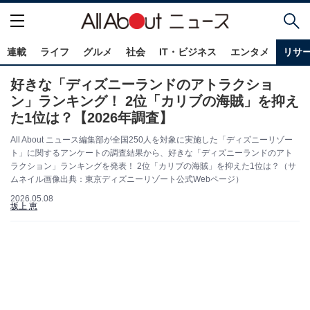
連載
ライフ
グルメ
社会
IT・ビジネス
エンタメ
リサ
好きな「ディズニーランドのアトラクショ
ン」ランキング！ 2位「カリブの海賊」を抑え
た1位は？【2026年調査】
All About ニュース編集部が全国250人を対象に実施した「ディズニーリゾー
ト」に関するアンケートの調査結果から、好きな「ディズニーランドのアト
ラクション」ランキングを発表！ 2位「カリブの海賊」を抑えた1位は？（サ
ムネイル画像出典：東京ディズニーリゾート公式Webページ）
2026.05.08
坂上 恵