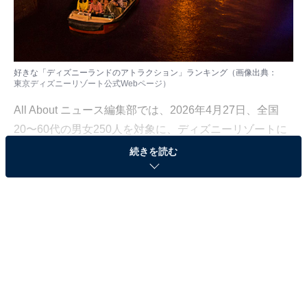
好きな「ディズニーランドのアトラクション」ランキング（画像出典：
東京ディズニーリゾート公式Webページ
）
All About ニュース編集部では、2026年4月27日、全国
20〜60代の男女250人を対象に、ディズニーリゾートに
関するアンケートを実施しました。その中から、好きな
続きを読む
「ディズニーランドのアトラクション」ランキングの結
果をご紹介します。
＞10位までの全ランキング結果を見る
この記事の執筆者：
坂上 恵