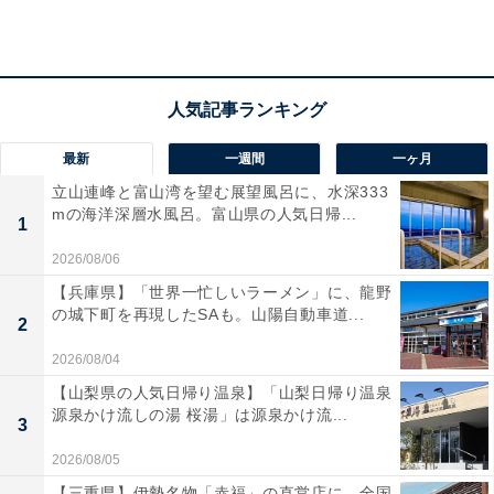
を重ねるごとに魅力が増している気がします」（40
代男性／宮城県）
「水の香りがして本当に船に乗っている感じがする
最新
一週間
一ヶ月
から」（30代女性／山口県）
立山連峰と富山湾を望む展望風呂に、水深333
mの海洋深層水風呂。富山県の人気日帰...
1
2026/08/06
【兵庫県】「世界一忙しいラーメン」に、龍野
の城下町を再現したSAも。山陽自動車道...
2
2026/08/04
【山梨県の人気日帰り温泉】「山梨日帰り温泉
源泉かけ流しの湯 桜湯」は源泉かけ流...
3
2026/08/05
【三重県】伊勢名物「赤福」の直営店に、全国