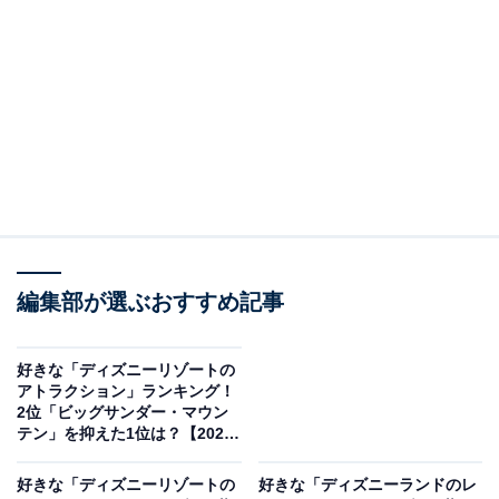
All About ニュースの編集者。オールアバウトに入社後、SNSトレン
ドにフォーカスした記事執筆やSEOライティングの経験を経て、の
ちにAll About ニュースチームのメンバーに加入。現在は旅行・カル
...続きを読む
チャー・エンタメなどを中心に企画編集を担当。東京都出身。居酒
屋巡りとスポーツ観戦が生きがい。
調査概要
調査期間：2026年4月27日
調査方法：インターネット調査
調査対象：全国20〜60代の男女250人
編集部が選ぶおすすめ記事
※本調査は全国250人を対象に実施したもので、結
果は回答者の意見を集計したものであり、全体の意
好きな「ディズニーリゾートの
見を断定的に示すものではありません
アトラクション」ランキング！
2位「ビッグサンダー・マウン
テン」を抑えた1位は？【2026
年調査】
2位：カリブの海賊／56票
好きな「ディズニーリゾートの
好きな「ディズニーランドのレ