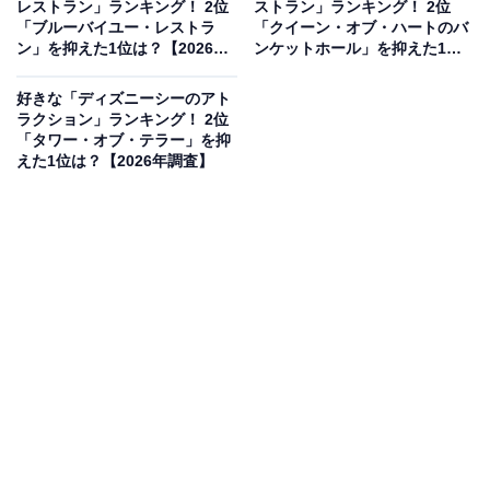
レストラン」ランキング！ 2位
ストラン」ランキング！ 2位
「ブルーバイユー・レストラ
「クイーン・オブ・ハートのバ
ボートに乗って海賊たちとの航海を楽しめる、迫力のあ
ン」を抑えた1位は？【2026年
ンケットホール」を抑えた1位
る世界観が魅力の人気アトラクション。映画「パイレー
調査】
は？【2026年調査】
ツ・オブ・カリビアン」でおなじみのジャック・スパロ
好きな「ディズニーシーのアト
ラクション」ランキング！ 2位
ウが登場するなど、幅広い世代が楽しめる演出が魅力で
「タワー・オブ・テラー」を抑
す。一度に多くのゲストが利用できるため、比較的待ち
えた1位は？【2026年調査】
時間が短い点も人気の理由になっているようです。
回答者コメント
「パイレーツオブカリビアンが好きなので。あの暗
い雰囲気もいいですね」（20代男性／神奈川県）
「派手なスピードはありませんが、細部まで作り込
まれた情景をボートでゆっくり巡る贅沢さは、年齢