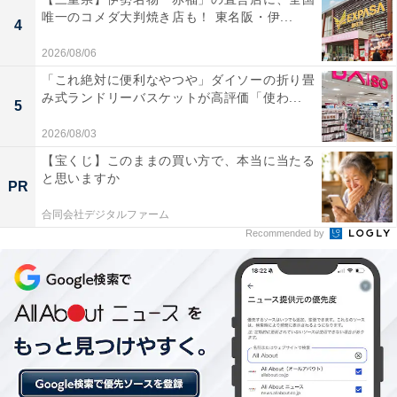
唯一のコメダ大判焼き店も！ 東名阪・伊...
4
2026/08/06
「これ絶対に便利なやつや」ダイソーの折り畳
1位：プーさんのハニーハント／61票
み式ランドリーバスケットが高評価「使わ...
5
2026/08/03
「ハニーポット（はちみつのつぼ）」に乗って、100エ
【宝くじ】このままの買い方で、本当に当たる
ーカーの森やプーさんの夢の中を冒険するアトラクショ
と思いますか
PR
ン。まるで生きているかのように跳ねたり回ったりする
合同会社デジタルファーム
不思議な動きに、子どもから大人まで夢中になります。
Recommended by
絵本の中に入り込んだような没入感がよいというコメン
トが多数ありました。
回答者コメント
「ライドが自由に動く独特のシステムで、毎回少し
違う体験ができ、楽しめるから」（50代男性／広島