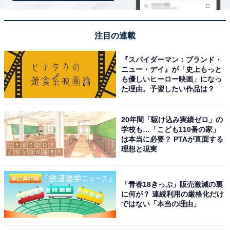
県）
注目の連載
「見かけは可愛らしいが、意外とハード」（40代女
『スパイダーマン：ブランド・
ニュー・デイ』が「史上もっと
性／神奈川県）
も優しいヒーロー映画」になっ
た理由。予習したい作品は？
「定番です。新しいアトラクションが出ても必ず体
20年間「駆け込み実績ゼロ」の
学校も…「こども110番の家」
験します。プーさんの世界観と変わらない愛らしさ
は本当に必要？ PTAが直面する
を体験せずにはランドを後にはできないからです」
理想と現実
（50代女性／神奈川県）
「青春18きっぷ」販売激減の裏
に何が？ 連続利用の厳格化だけ
ではない「本当の理由」
※回答者からのコメントは原文ママです
※記事内容は執筆時点のものです。最新の内容をご確認