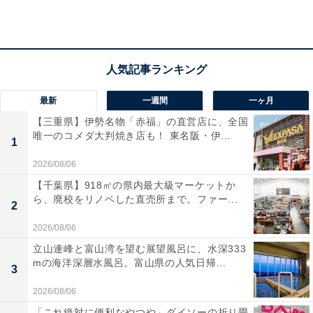
「ジェットコースターのならでも比較的浮遊感が少
なく、スピード感があるため爽快感があって好きだ
から」（20代女性／青森県）
最新
一週間
一ヶ月
【三重県】伊勢名物「赤福」の直営店に、全国
唯一のコメダ大判焼き店も！ 東名阪・伊...
1
2026/08/06
【千葉県】918㎡の県内最大級マーケットか
ら、廃校をリノベした直売所まで。ファー...
2
2026/08/06
立山連峰と富山湾を望む展望風呂に、水深333
mの海洋深層水風呂。富山県の人気日帰...
3
2026/08/06
「これ絶対に便利なやつや」ダイソーの折り畳