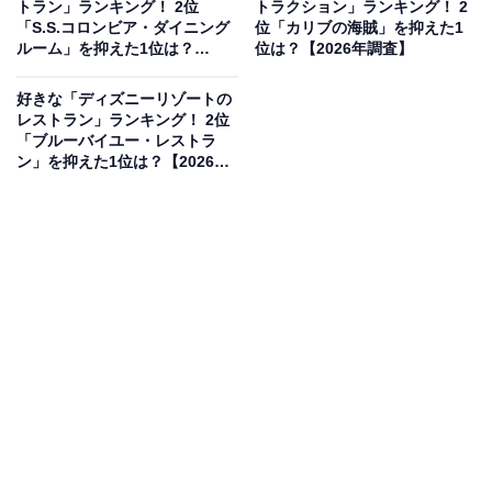
トラン」ランキング！ 2位
トラクション」ランキング！ 2
「S.S.コロンビア・ダイニング
位「カリブの海賊」を抑えた1
ルーム」を抑えた1位は？
位は？【2026年調査】
ゴールドラッシュが過ぎ去り活気を失った鉱山を、猛ス
【2026年調査】
ピードで駆け抜けるスリル満点のローラーコースター。
好きな「ディズニーリゾートの
夜にはライトアップされ、日中とは異なる幻想的な雰囲
レストラン」ランキング！ 2位
「ブルーバイユー・レストラ
気を楽しめるのも魅力です。幅広い世代から愛される、
ン」を抑えた1位は？【2026年
パーク屈指の人気アトラクションといえるでしょう。
調査】
回答者コメント
「スピードは速いが急落下が無いのが安心して楽し
めるから」（30代女性／富山県）
「絶叫マシンは得意ではないけれど、ビッグサンダ
ーマウンテンはそこまで自身でも楽しく乗れるので
好き」（50代女性／茨城県）