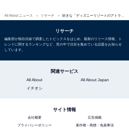
All About ニュース
リサーチ
好きな「ディズニーリゾートのアトラクション」ランキング！ 2位「ビッグサンダー・マウンテン」を抑えた1位は？【2026年調査】
リサーチ
編集部が独自目線で調査したトピックスをはじめ、最新のリリース情報、ト
レンドに関するランキングなど、世の中で注目を集めている話題をお知らせ
こちらもおすすめ
しています。
好きな「ディズニーランドのレストラン」ラン
キング！ 2位「クイーン・オブ・ハートのバン
ケットホール」を抑えた1位は？【2026年調
関連サービス
査】
All About
All About Japan
イチオシ
サイト情報
会社概要
広告掲載
プライバシーポリシー
著作権・商標・免責事項
1
2