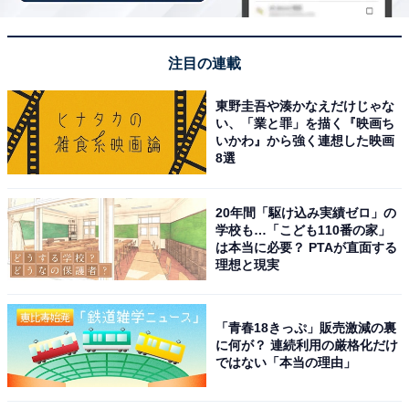
注目の連載
「カリブの海賊は、待ち時間が少なないわりに親子
で楽しめて乗りごたえがあります」（30代女性／神
東野圭吾や湊かなえだけじゃな
奈川県）
い、「業と罪」を描く『映画ち
いかわ』から強く連想した映画
8選
「ディズニーらしい世界観にしっかり入り込めるア
20年間「駆け込み実績ゼロ」の
トラクションで、何度乗っても飽きません。ゆった
学校も…「こども110番の家」
は本当に必要？ PTAが直面する
り楽しめるのに迫力ある場面もあり、家族みんなで
理想と現実
楽しめる点が好きです」（60代男性／福岡県）
「青春18きっぷ」販売激減の裏
に何が？ 連続利用の厳格化だけ
ではない「本当の理由」
※回答者からのコメントは原文ママです
※記事内容は執筆時点のものです。最新の内容をご確認