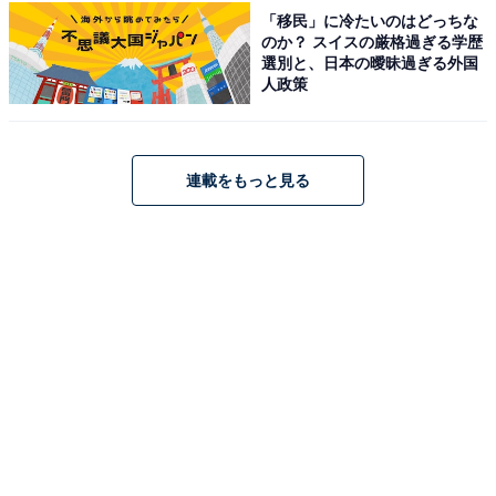
ください
「移民」に冷たいのはどっちな
のか？ スイスの厳格過ぎる学歴
選別と、日本の曖昧過ぎる外国
あわせて読みたい
人政策
好き＆行ってみたい「埼玉県のローカルチェ
ーン」ランキング！ 2位「餃子の満洲」を抑
えた1位は？【2026年調査】
連載をもっと見る
次ページ
9位までのランキング結果を見る