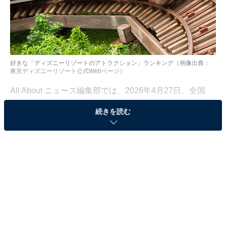
好きな「ディズニーリゾートのアトラクション」ランキング（画像出典：
東京ディズニーリゾート公式Webページ
）
All About ニュース編集部では、2026年4月27日、全国
20〜60代の男女250人を対象に、ディズニーリゾートに
続きを読む
関するアンケートを実施しました。その中から、好きな
「ディズニーリゾートのアトラクション」ランキングの
結果をご紹介します。
＞9位までの全ランキング結果を見る
この記事の執筆者：
坂上 恵