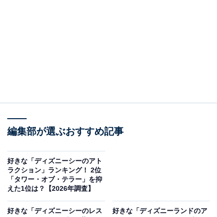
All About ニュースの編集者。オールアバウトに入社後、SNSトレン
ドにフォーカスした記事執筆やSEOライティングの経験を経て、の
ちにAll About ニュースチームのメンバーに加入。現在は旅行・カル
...続きを読む
チャー・エンタメなどを中心に企画編集を担当。東京都出身。居酒
屋巡りとスポーツ観戦が生きがい。
調査概要
調査期間：2026年4月27日
調査方法：インターネット調査
調査対象：全国20〜60代の男女250人
編集部が選ぶおすすめ記事
※本調査は全国250人を対象に実施したもので、結
果は回答者の意見を集計したものであり、全体の意
好きな「ディズニーシーのアト
ラクション」ランキング！ 2位
見を断定的に示すものではありません
「タワー・オブ・テラー」を抑
えた1位は？【2026年調査】
好きな「ディズニーシーのレス
好きな「ディズニーランドのア
2位：ビッグサンダー・マウンテン／54票