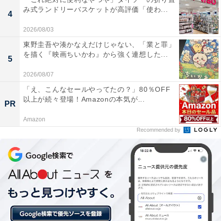
み式ランドリーバスケットが高評価「使わ...
4
2026/08/03
東野圭吾や湊かなえだけじゃない、「業と罪」
1位：カリブの海賊／56票
を描く『映画ちいかわ』から強く連想した...
5
ボートに乗って海賊たちの時代へとタイムスリップす
2026/08/07
る、ディズニーランドの王道アトラクションです。迫力
「え、こんなセールやってたの？」80％OFF
以上が続々登場！Amazonの本気が...
ある砲撃戦や、映画『パイレーツ・オブ・カリビアン』
PR
のジャック・スパロウが登場する演出など、映画の中に
Amazon
入り込むような体験ができます。
Recommended by
回答者コメント
「ボートに乗ってゆったり進みながら、映画のよう
な世界観・音楽・演出をじっくり味わえるのが魅力
だからです」（60代男性／愛知県）