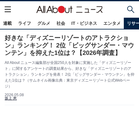
連載
ライフ
グルメ
社会
IT・ビジネス
エンタメ
リサ
好きな「ディズニーリゾートのアトラクショ
ン」ランキング！ 2位「ビッグサンダー・マウ
ンテン」を抑えた1位は？【2026年調査】
All About ニュース編集部が全国250人を対象に実施した「ディズニーリゾー
ト」に関するアンケートの調査結果から、好きな「ディズニーリゾートのア
トラクション」ランキングを発表！ 2位「ビッグサンダー・マウンテン」を抑
えた1位は？（サムネイル画像出典：東京ディズニーリゾート公式Webペー
ジ）
2026.05.08
坂上 恵