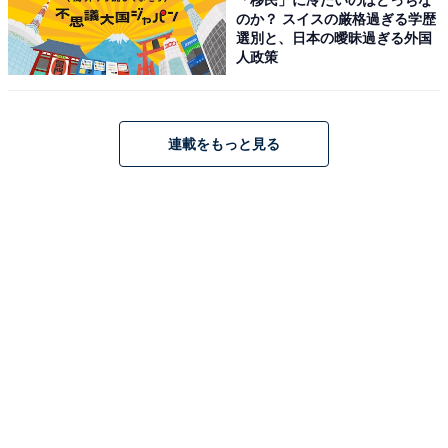
のか？ スイスの厳格過ぎる学歴
選別と、日本の曖昧過ぎる外国
人政策
連載をもっと見る
トートバッグ
約タテ30×ヨコ36×マチ19cmのビッグサイズで、小旅行
やレッスンバッグとしても頼れる収納力を持っていま
す。両サイドのスナップボタンを留めることで、荷物の
量に合わせて簡単に舟形フォルムへ変形できるのも嬉し
いポイント。合皮素材のハンドルとパイピング、さらに
長さ調節可能なショルダーストラップ付きで、実用性と
デザイン性を兼ね備えています。