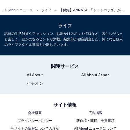
All About ニュース
ライフ
【付録】ANNA SUI「トートバッグ」が付いてくる！ 予約必須の『ANNA SUI mini リバーシブルで使えるロゴキルトなトートバッグBOOK』は6月4日発売
ライフ
Amazonで雑誌を見る
話題の生活雑貨やファッション、お出かけスポット情報など、暮らしがもっ
と楽しく、豊かになるヒントが満載。編集部が独自調査した、気になる他人
のライフスタイル事情も公開しています。
関連サービス
All About
All About Japan
イチオシ
サイト情報
会社概要
広告掲載
楽天で雑誌を見る
プライバシーポリシー
著作権・商標・免責事項
当サイトの情報についての注意
All About ニュースについて