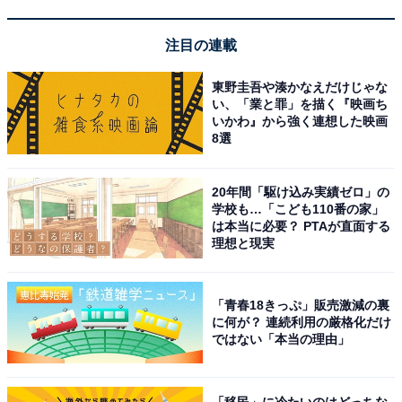
注目の連載
東野圭吾や湊かなえだけじゃな
い、「業と罪」を描く『映画ち
収納力抜群のビッグサイズ＆フォルムチェンジ機
いかわ』から強く連想した映画
8選
能
20年間「駆け込み実績ゼロ」の
学校も…「こども110番の家」
は本当に必要？ PTAが直面する
理想と現実
「青春18きっぷ」販売激減の裏
に何が？ 連続利用の厳格化だけ
ではない「本当の理由」
「移民」に冷たいのはどっちな