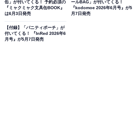
缶」が付いてくる！ 予約必須の
ールBAG」が付いてくる！
シブルで使えるロゴキルトなトートバッグBOOK』（税
『ミャクミャク文具缶BOOK』
『kodomoe 2026年6月号』が5
は6月3日発売
月7日発売
込4235円）。付録として、「トートバッグ」が付いてき
ます。
【付録】「バニティポーチ」が
付いてくる！ 『InRed 2026年6
月号』が5月7日発売
ロゴキルト×フラワープリントのリバーシブル仕様