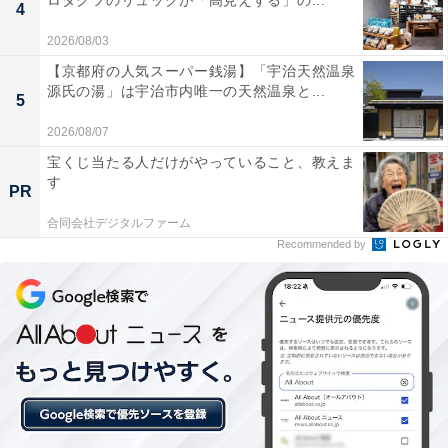
ロダクツのリュックが「高見えする」の...
4
トートバッグ
2026/08/03
ブランドロゴをそのままキルティングにしたシックな黒
【京都府の人気スーパー銭湯】「宇治天然温泉
源氏の湯」は宇治市内唯一の天然温泉と...
の面と、華やかなオリジナルのフラワープリント面の2
5
通りを楽しめるリバーシブルデザインです。その日のコ
2026/08/07
ーディネートや気分に合わせて、手軽に雰囲気を変える
宝くじ当たる人だけがやっていること、教えま
す
ことができます。上品なアンティークゴールドのロゴプ
PR
レートが、高級感のあるアクセントを添えています。
合同会社デジタルファーム
Recommended by