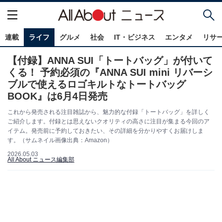
連載
ライフ
グルメ
社会
IT・ビジネス
エンタメ
リサ
【付録】ANNA SUI「トートバッグ」が付いて
くる！ 予約必須の『ANNA SUI mini リバーシ
ブルで使えるロゴキルトなトートバッグ
BOOK』は6月4日発売
これから発売される注目雑誌から、魅力的な付録「トートバッグ」を詳しく
ご紹介します。付録とは思えないクオリティの高さに注目が集まる今回のア
イテム。発売前に予約しておきたい、その詳細を分かりやすくお届けしま
す。（サムネイル画像出典：Amazon）
2026.05.03
All About ニュース編集部