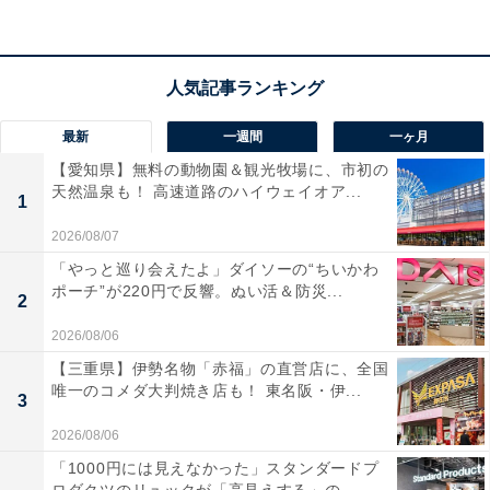
最新
一週間
一ヶ月
【愛知県】無料の動物園＆観光牧場に、市初の
天然温泉も！ 高速道路のハイウェイオア...
1
2026/08/07
「やっと巡り会えたよ」ダイソーの“ちいかわ
ポーチ”が220円で反響。ぬい活＆防災...
2
2026/08/06
【三重県】伊勢名物「赤福」の直営店に、全国
唯一のコメダ大判焼き店も！ 東名阪・伊...
3
2026/08/06
「1000円には見えなかった」スタンダードプ