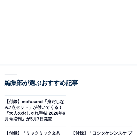
見逃せない！
編集部が選ぶおすすめ記事
【付録】mofusand「身だしな
み7点セット」が付いてくる！
『大人のおしゃれ手帖 2026年6
ANNA SUI mini リバーシブルで使えるロゴキルトなトートバッグBOOK（画
月号増刊』が5月7日発売
像出典：Amazon、以下同）
【付録】「ミャクミャク文具
【付録】「ヨシタケシンスケ プ
宝島社から6月4日に発売される『ANNA SUI mini リバー