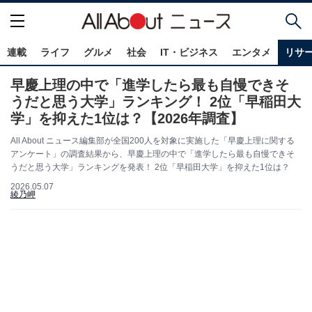
連載
ライフ
グルメ
社会
IT・ビジネス
エンタメ
リサ
早慶上理の中で「進学したら最も自慢できそ
うだと思う大学」ランキング！ 2位「早稲田大
学」を抑えた1位は？【2026年調査】
All About ニュース編集部が全国200人を対象に実施した「早慶上理に関する
アンケート」の調査結果から、早慶上理の中で「進学したら最も自慢できそ
うだと思う大学」ランキングを発表！ 2位「早稲田大学」を抑えた1位は？
2026.05.07
綾乃岬