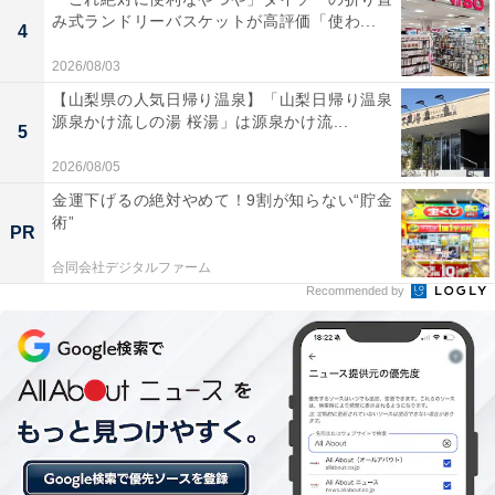
島県）
み式ランドリーバスケットが高評価「使わ...
4
2026/08/03
【山梨県の人気日帰り温泉】「山梨日帰り温泉
源泉かけ流しの湯 桜湯」は源泉かけ流...
5
2026/08/05
金運下げるの絶対やめて！9割が知らない“貯金
術”
PR
合同会社デジタルファーム
Recommended by
1位：慶應義塾大学／104票