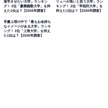
進学させたい大学」ランキン
リューが高いと思う大学」ラン
果は回答者の意見を集計したものであり、全体の意
グ！ 2位「慶應義塾大学」を抑
キング！ 2位「早稲田大学」を
えた1位は？【2026年調査】
抑えた1位は？【2026年調査】
見を断定的に示すものではありません
早慶上理の中で「最もお金持ち
なイメージがある大学」ランキ
ング！ 2位「上智大学」を抑え
2位：早稲田大学／73票
た1位は？【2026年調査】
「私学の雄」として慶應義塾大学と並び称される早稲田
大学。政治経済学部をはじめとする看板学部の難易度は
極めて高く、全国的な知名度も抜群です。スポーツや伝
統的な行事も盛んで、母校愛の強い卒業生が多いことで
も知られており、進学した際のステータスは文句なしと
言えるでしょう。
回答者コメント
「賢いイメージがあるから自慢できそう」（30代女