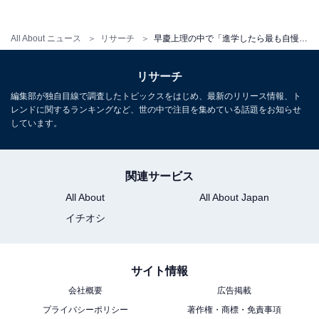
次ページ
4位までのランキング結果を見る
All About ニュース
リサーチ
早慶上理の中で「進学したら最も自慢できそうだと思う大学」ランキング！ 2位「早稲田大学」を抑えた1位は？【2026年調査】
リサーチ
編集部が独自目線で調査したトピックスをはじめ、最新のリリース情報、ト
レンドに関するランキングなど、世の中で注目を集めている話題をお知らせ
しています。
関連サービス
All About
All About Japan
イチオシ
サイト情報
会社概要
広告掲載
こちらもおすすめ
プライバシーポリシー
著作権・商標・免責事項
早慶上理の中で「最も優秀な学生が多いと思う