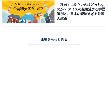
「移民」に冷たいのはどっちな
のか？ スイスの厳格過ぎる学歴
「入学難度が高いのはもちろん、学生がみんな垢抜
選別と、日本の曖昧過ぎる外国
人政策
けているイメージがある。進学できたら周囲から羨
ましがられそうだから」（40代男性／三重県）
連載をもっと見る
※回答者からのコメントは原文ママです
※記事内容は執筆時点のものです。最新の内容をご確認
ください
あわせて読みたい
【定点調査で判明】「GMARCHで最もネー
ムバリューが高いと思う大学」ランキング、
3回連続の1位を獲得したのは？