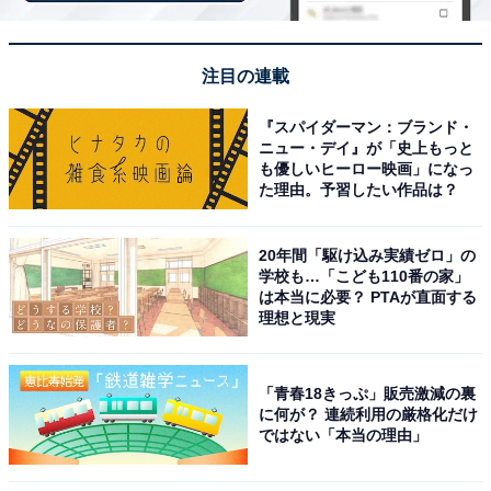
100票を超える圧倒的な支持を集めたのは慶應義塾大学
でした。洗練された都会的なイメージと、私立大学とし
て屈指の歴史と伝統を誇ります。卒業生組織「三田会」
注目の連載
の強固な結束力や圧倒的な就職実績、また政財界に多く
『スパイダーマン：ブランド・
の著名人を輩出している点から、周囲に「最も自慢でき
ニュー・デイ』が「史上もっと
る」と感じさせるブランド力があるようです。
も優しいヒーロー映画」になっ
た理由。予習したい作品は？
回答者コメント
20年間「駆け込み実績ゼロ」の
学校も…「こども110番の家」
「慶應というだけで印象よくみられそうなので」
は本当に必要？ PTAが直面する
理想と現実
（30代女性／福岡県）
「青春18きっぷ」販売激減の裏
に何が？ 連続利用の厳格化だけ
「慶應出身って聞くとちょっと見方が変わるくらい
ではない「本当の理由」
なので自慢できると思う」（40代男性／神奈川県）