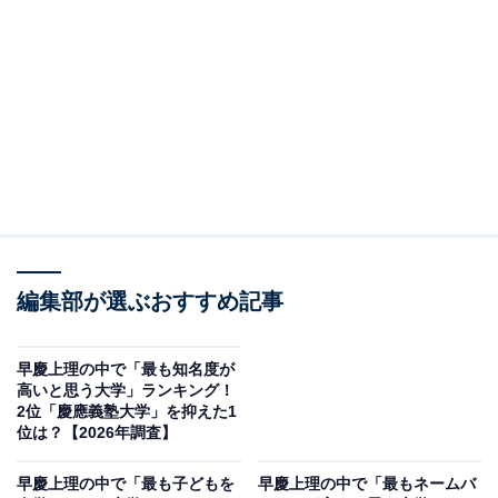
＞4位までの全ランキング結果を見る
この記事の執筆者：
綾乃岬
All About・All About ニュースの編集者。神奈川県出身。青山学院大
学で英語を専攻し、英語系のサークルにも所属。オールアバウトに
新卒で入社した後、主にAll About・All About ニュースでの企画編集
...続きを読む
を行う。現在はライフスタイル・カルチャー・エンタメなどを中心
に企画編集を担当。とある男性アイドルのファン歴は10年以上。
編集部が選ぶおすすめ記事
調査概要
調査期間：2026年4月22日
早慶上理の中で「最も知名度が
高いと思う大学」ランキング！
調査方法：インターネット調査
2位「慶應義塾大学」を抑えた1
調査対象：全国10〜60代の男女200人
位は？【2026年調査】
早慶上理の中で「最も子どもを
早慶上理の中で「最もネームバ
※本調査は全国200人を対象に実施したもので、結