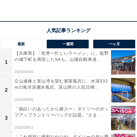
性／宮城県）
「難関私大の代表としてその長い歴史の中で高い評
価を受けている印象です。『早稲田に合格した』と
最新
一週間
一ヶ月
聞けば、多くの人がすぐにすごいと感じるのではな
【兵庫県】「世界一忙しいラーメン」に、龍野
の城下町を再現したSAも。山陽自動車道...
いでしょうか。親戚や知人に報告したときも、その
1
努力や実力が自然と伝わりそうです。知名度が高
2026/08/04
く、社会的な評価も安定しているため、親としても
立山連峰と富山湾を望む展望風呂に、水深333
胸も張って話せる存在だと思います。努力の結果が
mの海洋深層水風呂。富山県の人気日帰...
2
分かりやすく評価される大学だと感じるからです」
2026/08/06
（30代女性／埼玉県）
「面白いのあったから購入〜」ダイソーのポッ
プアップランドリーバッグが話題。“さま...
3
2026/08/03
「知名度が高い分華やかに見える」（40代女性／福
「これ絶対に便利なやつや」ダイソーの折り畳