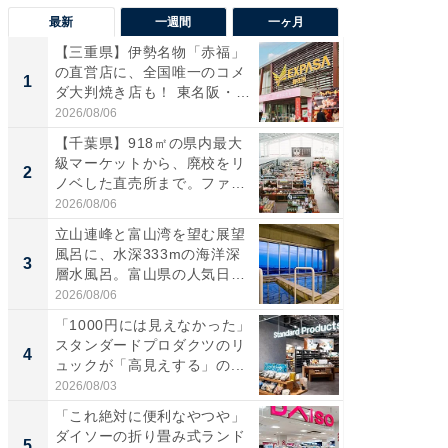
最新
一週間
一ヶ月
【三重県】伊勢名物「赤福」
【兵庫
の直営店に、全国唯一のコメ
ーメン
1
1
ダ大判焼き店も！ 東名阪・
再現した
伊...
道...
2026/08/06
2026/08/0
【千葉県】918㎡の県内最大
【三重
級マーケットから、廃校をリ
の直営
2
2
ノベした直売所まで。ファ
ダ大判焼
ー...
伊...
2026/08/06
2026/08/0
立山連峰と富山湾を望む展望
【千葉県
風呂に、水深333mの海洋深
級マー
3
3
層水風呂。富山県の人気日
ノベし
帰...
ー...
2026/08/06
2026/08/0
「1000円には見えなかった」
ステラ
スタンダードプロダクツのリ
詰め放題
4
4
ュックが「高見えする」の...
00円で「
2026/08/03
2026/08/0
「これ絶対に便利なやつや」
立山連
ダイソーの折り畳み式ランド
風呂に、
5
5