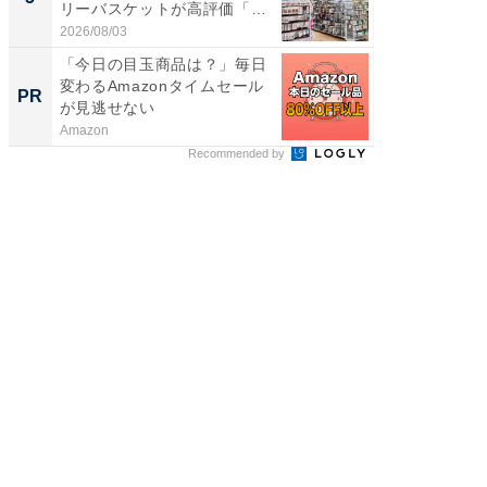
リーバスケットが高評価「使
層水風
わ...
帰...
2026/08/03
2026/08/0
「今日の目玉商品は？」毎日
競馬予
変わるAmazonタイムセール
書きま
PR
PR
が見逃せない
Amazon
他力本願
Recommended by