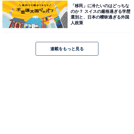
「移民」に冷たいのはどっちな
「那須高原という観光地のイメージがあり、サービ
のか？ スイスの厳格過ぎる学歴
選別と、日本の曖昧過ぎる外国
スエリア自体も観光気分を味わえそうだからです。
人政策
施設が比較的きれいで、食事やお土産の選択肢も多
い印象があります。ゴールデンウィークの移動中で
も、少し特別感のある休憩ができそうだと感じて選
連載をもっと見る
びました」（40代男性／北海道）
「須高原の新鮮な乳製品を使ったソフトクリームや
ベーカリーが充実しており、連休中の混雑時でも、
テラス席で高原の風を感じながら休憩したい」（30
代男性／埼玉県）