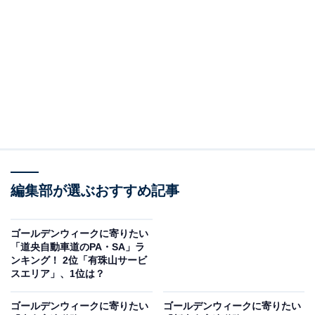
＞5位までの全ランキング結果を見る
この記事の執筆者：
坂上 恵
All About ニュースの編集者。オールアバウトに入社後、SNSトレン
ドにフォーカスした記事執筆やSEOライティングの経験を経て、の
ちにAll About ニュースチームのメンバーに加入。現在は旅行・カル
...続きを読む
チャー・エンタメなどを中心に企画編集を担当。東京都出身。居酒
屋巡りとスポーツ観戦が生きがい。
編集部が選ぶおすすめ記事
調査概要
調査期間：2026年4月22日
ゴールデンウィークに寄りたい
調査方法：インターネット調査
「道央自動車道のPA・SA」ラ
ンキング！ 2位「有珠山サービ
調査対象：全国10〜60代の男女200人
スエリア」、1位は？
※本調査は全国200人を対象に実施したもので、結
ゴールデンウィークに寄りたい
ゴールデンウィークに寄りたい