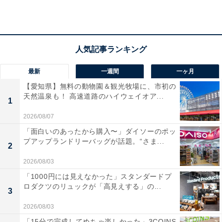
場所ではなく観光気分も味わえる点がゴールデンウ
ィークにぴったりだと感じたためです」（40代女性
／愛知県）
最新
一週間
一ヶ月
「前に1度行ったことがあるが、そのとき非常に楽
【愛知県】無料の動物園＆観光牧場に、市初の
しい時間を過ごすことができたからもう一度行って
天然温泉も！ 高速道路のハイウェイオア...
1
みたいため」（20代女性／埼玉県）
2026/08/07
「面白いのあったから購入〜」ダイソーのポッ
プアップランドリーバッグが話題。“さま...
2
「江戸の街並みを再現した『鬼平江戸処』があり、
2026/08/03
休憩しながら観光気分も味わえるユニークなPAだか
「1000円には見えなかった」スタンダードプ
ら」（20代男性／愛知県）
ロダクツのリュックが「高見えする」の...
3
2026/08/03
「15分で完成してめちゃ楽しかった」3COINS