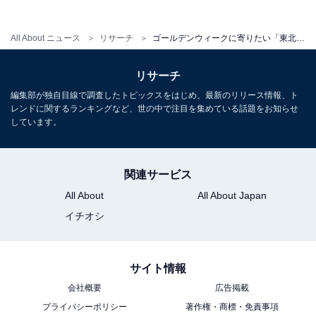
※回答者からのコメントは原文ママです
※記事内容は執筆時点のものです。最新の内容をご確認
All About ニュース
リサーチ
ゴールデンウィークに寄りたい「東北自動車道のPA・SA」ランキング！ 2位「羽生パーキングエリア」、1位は？
ください
リサーチ
次ページ
5位までのランキング結果を見る
編集部が独自目線で調査したトピックスをはじめ、最新のリリース情報、ト
レンドに関するランキングなど、世の中で注目を集めている話題をお知らせ
しています。
関連サービス
All About
All About Japan
イチオシ
サイト情報
会社概要
広告掲載
プライバシーポリシー
著作権・商標・免責事項