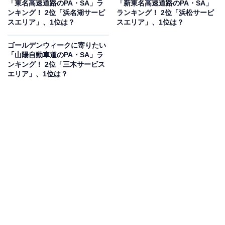
「東名高速道路のPA・SA」ラ
「新東名高速道路のPA・SA」
果は回答者の意見を集計したものであり、全体の意
ンキング！ 2位「浜名湖サービ
ランキング！ 2位「浜松サービ
見を断定的に示すものではありません
スエリア」、1位は？
スエリア」、1位は？
ゴールデンウィークに寄りたい
「山陽自動車道のPA・SA」ラ
ンキング！ 2位「三木サービス
2位：羽生パーキングエリア（40票）
エリア」、1位は？
埼玉県羽生市にある羽生パーキングエリア（上り線）
は、「鬼平犯科帳」の世界観を再現した「鬼平江戸処」
として知られています。江戸時代の街並みを模した情緒
溢れる建物や、当時を彷彿とさせるグルメが楽しめると
あって、連休中の立ち寄りスポットとして高いエンタメ
性を備えているのが魅力です。
回答者コメント
「江戸の街並みを再現した施設があり、単なる休憩