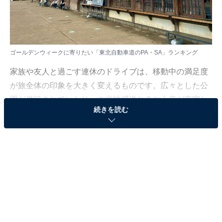
ゴールデンウィークに寄りたい「東北自動車道のPA・SA」ランキング
家族や友人と過ごす連休のドライブは、移動中の満足度
が旅全体の印象を大きく変えるものです。広々とした公
園が併設されていたり、ご当地感溢れるお土産が充実し
続きを読む
ていたりと、大人も子どもも心からリラックスできる場
所をご紹介します。
All About ニュース編集部では、2026年4月22日の期間、
全国10〜60代の男女200人を対象に、高速道路のPA・
SAに関するアンケートを実施しました。その中から、ゴ
ールデンウィークに寄りたい「東北自動車道のPA・
SA」ランキングの結果をご紹介します。