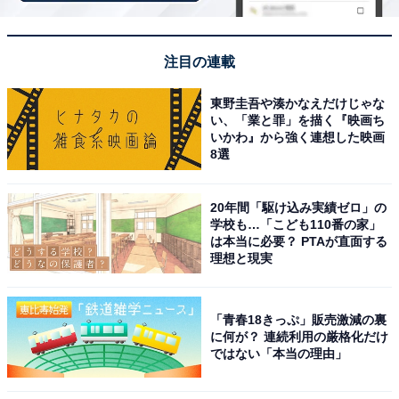
な雰囲気が人気。地元の那須牛を使った贅沢なメニュー
や、フレッシュな乳製品、お洒落なお土産が揃ってお
り、旅の始まりや締めくくりに最適です。
注目の連載
回答者コメント
東野圭吾や湊かなえだけじゃな
い、「業と罪」を描く『映画ち
いかわ』から強く連想した映画
「ゴールデンウィークの時期は那須高原自体の新緑
8選
が美しく、サービスエリアからもその爽やかな空気
を感じられるのが魅力です。上り線と下り線でそれ
20年間「駆け込み実績ゼロ」の
学校も…「こども110番の家」
ぞれ異なるご当地グルメが楽しめますし、特に那須
は本当に必要？ PTAが直面する
の御用邸チーズケーキなどの限定スイーツを購入で
理想と現実
きるのが嬉しいポイントです。ドッグランなどの設
備も充実しているため、ペット連れの旅行者にとっ
「青春18きっぷ」販売激減の裏
ても非常に優しい休憩スポットだと思います」（30
に何が？ 連続利用の厳格化だけ
代男性／神奈川県）
ではない「本当の理由」