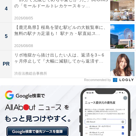
の「モールドールトレカケースキッ...
4
2026/08/05
【鹿児島県】桜島を望む駅ビルの大観覧車に、
無料の駅ナカ足湯も！ 駅ナカ・駅直結ス...
5
2026/08/08
リボ地獄から抜け出したい人は、返済を3～6
ヶ月停止して『大幅に減額してから返済す...
PR
渋谷法務総合事務所
Recommended by
1位：那須高原サービスエリア（97票）
圧倒的な得票数で1位となったのは、栃木県にある那須
高原サービスエリアです。那須御用邸があるリゾート地
への玄関口にふさわしく、豊かな自然に囲まれた爽やか