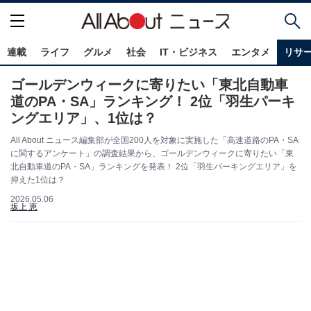
連載
ライフ
グルメ
社会
IT・ビジネス
エンタメ
リサ
ゴールデンウィークに寄りたい「東北自動車
道のPA・SA」ランキング！ 2位「羽生パーキ
ングエリア」、1位は？
All About ニュース編集部が全国200人を対象に実施した「高速道路のPA・SA
に関するアンケート」の調査結果から、ゴールデンウィークに寄りたい「東
北自動車道のPA・SA」ランキングを発表！ 2位「羽生パーキングエリア」を
抑えた1位は？
2026.05.06
坂上 恵