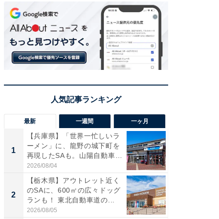
最新
一週間
一ヶ月
【兵庫県】「世界一忙しいラ
「気に
ーメン」に、龍野の城下町を
る〜」3
1
1
再現したSAも。山陽自動車
バー」
道...
好...
2026/08/04
2026/07/3
【栃木県】アウトレット近く
【三重
のSAに、600㎡の広々ドッグ
「鈴鹿天
2
2
ランも！ 東北自動車道の...
は100
2026/08/05
2026/08/0