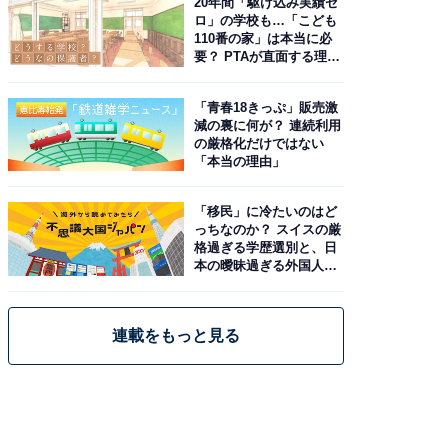
20年間「駆け込み実績ゼ
ロ」の学校も…「こども
110番の家」は本当に必
要？ PTAが直面する理想
と現実
「青春18きっぷ」販売激
減の裏に何が？ 連続利用
の厳格化だけではない
「本当の理由」
「移民」に冷たいのはど
っちなのか？ スイスの厳
格過ぎる学歴選別と、日
本の曖昧過ぎる外国人政
策
連載をもっと見る