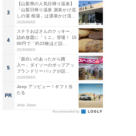
【山梨県の人気日帰り温泉】
「ミニオ
「山梨日帰り温泉 源泉かけ流
ッグ！ 
3
3
しの湯 桜湯」は源泉かけ流...
ど、夏限
2026/08/05
2026/08/0
ステラおばさんのクッキー、
ステラ
詰め放題に「ミニ」登場！ 15
詰め放題
4
4
00円で「約23枚ほど詰...
00円で「
2026/08/04
2026/08/0
「面白いのあったから購
【埼玉
入〜」ダイソーのポップアッ
「行田天
5
5
プランドリーバッグが話
は和の
題。“さま...
が...
2026/08/03
2026/08/0
Jeep アソビュー！ギフト当
一橋・
たる
らが語
PR
PR
貫教育
Jeep Japan
一橋大学
Recommended by