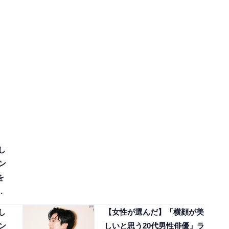
し
ン
を
し
【女性が選んだ】「横顔が美
ン
しいと思う20代男性俳優」ラ