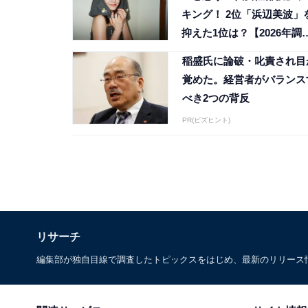
キング！ 2位「浜辺美波」
抑えた1位は？【2026年調
査】
稲盛氏に論破・叱責され目
覚めた。経営者がバランス
べき2つの背反
PR(ビズヒント)
リサーチ
編集部が独自目線で調査したトピックスをはじめ、最新のリリース