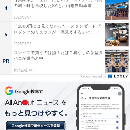
の城下町を再現したSAも。山陽自動車道...
4
2026/08/04
「1000円には見えなかった」スタンダードプ
ロダクツのリュックが「高見えする」の...
5
2026/08/03
コンビニで買うのは損！たばこ税なしの新型タ
バコが爆売れ中
PR
株式会社HAL
Recommended by
1位：五稜郭公園／53票
1位に輝いたのは、函館市の「五稜郭公園」でした。北
海道を代表する桜の名所として知られ、例年ゴールデン
ウイーク期間中にソメイヨシノやヤエザクラが見頃を迎
えます。星形の城郭を約1600本の桜がピンク色に染め上