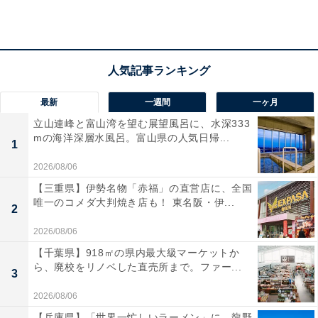
は他の花も楽しめるため、広大な景色と合わせて一
度は訪れてみたいと思ったからです」（40代女性／
愛知県）
最新
一週間
一ヶ月
「インターネットの情報で見たことがあり、素敵だ
立山連峰と富山湾を望む展望風呂に、水深333
と思っていたから」（40代男性／和歌山県）
mの海洋深層水風呂。富山県の人気日帰...
1
2026/08/06
【三重県】伊勢名物「赤福」の直営店に、全国
「広大な敷地に色とりどりの花が咲き、ゴールデン
唯一のコメダ大判焼き店も！ 東名阪・伊...
2
ウィークでも季節の花を楽しめて北海道らしい景色
2026/08/06
を満喫できるから」（20代男性／愛知県）
【千葉県】918㎡の県内最大級マーケットか
ら、廃校をリノベした直売所まで。ファー...
3
2026/08/06
【兵庫県】「世界一忙しいラーメン」に、龍野