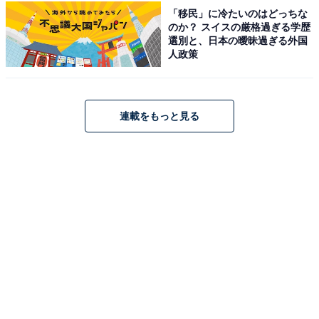
る唯一無二の景観を楽しめるためです」（20代女性
「移民」に冷たいのはどっちな
のか？ スイスの厳格過ぎる学歴
／東京都）
選別と、日本の曖昧過ぎる外国
人政策
※回答者からのコメントは原文ママです
連載をもっと見る
※記事内容は執筆時点のものです。最新の内容をご確認
ください
あわせて読みたい
関東地方の「ゴールデンウイークに行きたい
花畑」ランキング！ 2位「あしかがフラワー
パーク」、1位は？
次ページ
10位までのランキング結果を見る