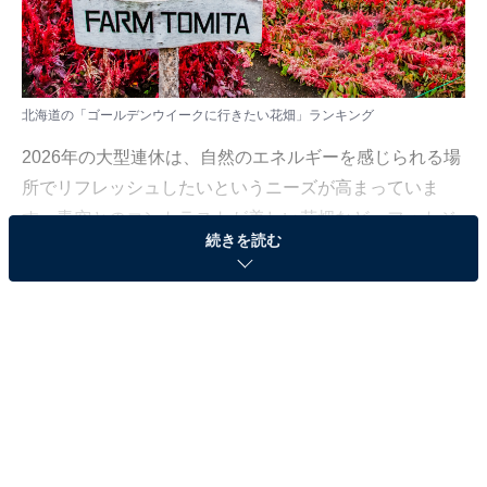
北海道の「ゴールデンウイークに行きたい花畑」ランキング
2026年の大型連休は、自然のエネルギーを感じられる場
所でリフレッシュしたいというニーズが高まっていま
す。青空とのコントラストが美しい花畑など、フォトジ
続きを読む
ェニックな景色が広がる人気エリアを厳選しました。
All About ニュース編集部では、2026年4月22日、全国
20〜60代の男女250人を対象に、「ゴールデンウイーク
に行きたい花畑」に関するアンケートを実施しました。
その中から、北海道の「ゴールデンウイークに行きたい
花畑」ランキングの結果をご紹介します。