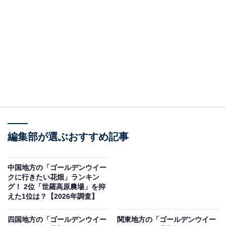
＞10位までの全ランキング結果を見る
この記事の執筆者：
坂上 恵
All About ニュースの編集者。オールアバウトに入社後、SNSトレン
ドにフォーカスした記事執筆やSEOライティングの経験を経て、の
ちにAll About ニュースチームのメンバーに加入。現在は旅行・カル
...続きを読む
チャー・エンタメなどを中心に企画編集を担当。東京都出身。居酒
屋巡りとスポーツ観戦が生きがい。
調査概要
編集部が選ぶおすすめ記事
調査期間：2026年4月22日
調査方法：インターネット調査
中国地方の「ゴールデンウイー
調査対象：全国20〜60代の男女250人
クに行きたい花畑」ランキン
グ！ 2位「世羅高原農場」を抑
えた1位は？【2026年調査】
※本調査は全国250人を対象に実施したもので、結
果は回答者の意見を集計したものであり、全体の意
四国地方の「ゴールデンウイー
関東地方の「ゴールデンウイー