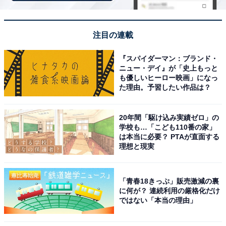
げる光景は圧巻。隣接する五稜郭タワーの展望台から
は、地上とは一味違う地上絵のような美しい桜の絶景を
見下ろすことができます。
注目の連載
回答者コメント
『スパイダーマン：ブランド・
ニュー・デイ』が「史上もっと
も優しいヒーロー映画」になっ
「好きなアニメの映画で出ていて実際に見てみたい
た理由。予習したい作品は？
と思った」（20代女性／埼玉県）
20年間「駆け込み実績ゼロ」の
学校も…「こども110番の家」
は本当に必要？ PTAが直面する
「5月でもまだ桜が見れる、五稜郭自体も有名で観
理想と現実
光もできる」（20代男性／北海道）
「青春18きっぷ」販売激減の裏
に何が？ 連続利用の厳格化だけ
ではない「本当の理由」
「北海道のGWは桜の開花時期と重なることが多
く、特に五稜郭公園は星形の城郭がピンク色に染ま