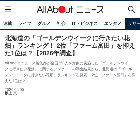
連載
ライフ
グルメ
社会
IT・ビジネス
エンタメ
リサ
北海道の「ゴールデンウイークに行きたい花
畑」ランキング！ 2位「ファーム富田」を抑え
た1位は？【2026年調査】
All About ニュース編集部が全国250人を対象に実施した「ゴールデンウイー
クに行きたい花畑」に関するアンケートの調査結果から、北海道の「ゴール
デンウイークに行きたい花畑」ランキングを発表！ 2位「ファーム富田」を抑
えた1位は？
2026.05.05
坂上 恵