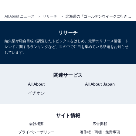
All About ニュース
リサーチ
北海道の「ゴールデンウイークに行きたい花畑」ランキング！ 2位「ファーム富田」を抑えた1位は？【2026年調査】
リサーチ
編集部が独自目線で調査したトピックスをはじめ、最新のリリース情報、ト
レンドに関するランキングなど、世の中で注目を集めている話題をお知らせ
しています。
関連サービス
All About
All About Japan
イチオシ
こちらもおすすめ
近畿地方の「ゴールデンウイークに行きたい花
サイト情報
畑」ランキング！ 2位「あわじ花さじき」を抑
会社概要
広告掲載
えた1位は？【2026年調査】
プライバシーポリシー
著作権・商標・免責事項