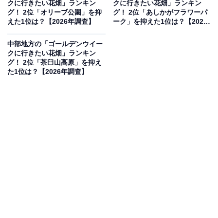
クに行きたい花畑」ランキン
クに行きたい花畑」ランキン
見を断定的に示すものではありません
グ！ 2位「オリーブ公園」を抑
グ！ 2位「あしかがフラワーパ
えた1位は？【2026年調査】
ーク」を抑えた1位は？【2026
年調査】
中部地方の「ゴールデンウイー
2位：ファーム富田／41票
クに行きたい花畑」ランキン
グ！ 2位「茶臼山高原」を抑え
た1位は？【2026年調査】
北海道中富良野町に位置する「ファーム富田」が2位に
ランクイン。ラベンダーの聖地として世界的に有名です
が、ゴールデンウイーク期間中もクロッカスやスイセ
ン、ムスカリなど春の花々が咲き誇り、十勝岳連峰を背
景にした雄大な景色を楽しめます。園内ではオリジナル
のスイーツやグルメも充実しており、五感で北海道の春
を満喫できる名所です。
回答者コメント
「ラベンダーで有名ですが、ゴールデンウィーク頃