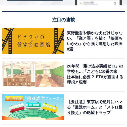
ンキング！ 2位「湯の川温泉」、1位は？
【2025年調査】
注目の連載
※掲載されている情報は記事公開時のものです。あらか
じめご了承ください。また、記事中の宿泊プランを予約
東野圭吾や湊かなえだけじゃな
すると、売上の一部がオールアバウトに還元されること
い、「業と罪」を描く『映画ち
いかわ』から強く連想した映画
があります。
8選
この記事の執筆者：
All About ニュース編集
20年間「駆け込み実績ゼロ」の
部
学校も…「こども110番の家」
は本当に必要？ PTAが直面する
理想と現実
「All About ニュース」は、ネットの話題から世の中の動きまで、暮
らしの中にあふれる「なぜ？」「どうして？」を分かりやすく伝え
るAll About発のニュースメディアです。お金や仕事、恋愛、ITに関
...続きを読む
する疑問に対して専門家が分かりやすく回答するほか、エンタメ情
【要注意】東京駅で絶対にハマ
る「最遠ホーム」と「メトロ乗
報やSNSで話題のトピックスを紹介しています。
り換え」の絶望トラップ
こちらもおすすめ