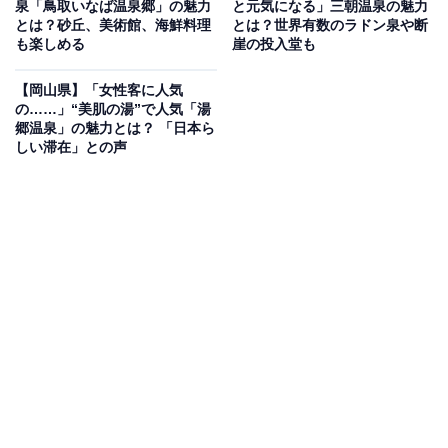
泉「鳥取いなば温泉郷」の魅力
と元気になる」三朝温泉の魅力
ます。ゴルフ好きの方には、宍道湖（しんじこ）や空港
とは？砂丘、美術館、海鮮料理
とは？世界有数のラドン泉や断
も楽しめる
崖の投入堂も
を望む「出雲空港カントリー倶楽部」も徒歩圏内にあり
ます。
【岡山県】「女性客に人気
の……」“美肌の湯”で人気「湯
郷温泉」の魅力とは？ 「日本ら
また、車で少し足を延ばせば、縁結びの聖地として名高
しい滞在」との声
い「出雲大社」への参拝も可能です。2026年5月14日か
ら16日には「出雲大社大祭礼」が予定されており、この
時期に合わせた旅行もおすすめです。
グルメでは、出雲市今市町の「献上そば羽根屋」で味わ
う伝統の出雲そばや、多伎町にある「道の駅 キララ多
伎」での海辺の景色と軽食などが人気のアクティビティ
となっています。