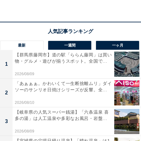
最新
一週間
一ヶ月
【群馬県藤岡市】道の駅「ららん藤岡」は買い
物・グルメ・遊びが揃うスポット。全国で...
1
2026/08/09
「あぁぁぁ。かわいくて一生断捨離ムリ」ダイ
「肌がすべすべになる」
ソーのサンリオ日焼けシリーズが反響。全...
2
2026/08/10
これまでにAll About ニュース編集部が実施したアンケー
【岐阜県の人気スーパー銭湯】「六条温泉 喜
ト調査では、下記のような評価が寄せられています。
多の湯」は人工温泉や多彩なお風呂・岩盤...
3
2026/08/09
「肌がすべすべになるという評判を聞きました。自
【宮城県の穴場日帰り温泉】「晴れ温泉」は1