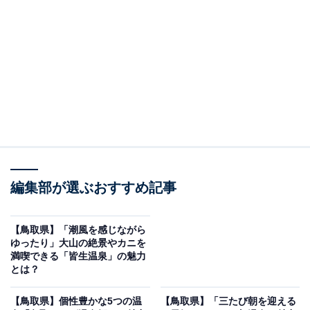
神経痛や筋肉痛などへの効能も期待されています。
温泉街には、個性豊かな宿が並びます。明治10年創業の
歴史を誇る「湯元湯の川」や、フィンランド直輸入のロ
ウリュウ式サウナが人気の「四季荘」など、源泉かけ流
しの湯を堪能できる施設がそろっています。
湯の川温泉周辺にある旅館・ホテルを楽天トラベルで見る
編集部が選ぶおすすめ記事
※本記事で紹介している商品の購入やサービスの利用により、売上の一部が
オールアバウトに還元されることがあります。
【鳥取県】「潮風を感じながら
ゆったり」大山の絶景やカニを
「湯の川温泉」周辺には何がある？
満喫できる「皆生温泉」の魅力
とは？
温泉地から約1.2kmの場所には「道の駅 湯の川」があ
【鳥取県】個性豊かな5つの温
【鳥取県】「三たび朝を迎える
り、人気の足湯や特産品のお土産、レストランが楽しめ