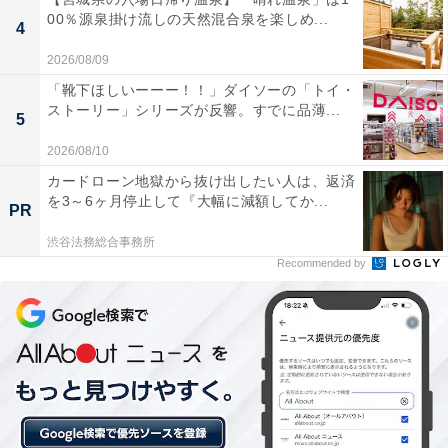
然や出雲の街並みも楽しみたいです」（30代男性／
00％源泉掛け流しの天然混合泉を楽しめ...
4
千葉県）
2026/08/09
「靴下ほしいーーー！！」ダイソーの「トイ・
ストーリー」シリーズが反響。すでに品薄...
5
「美神が恋の旅路で立ち寄った温泉という伝説が素
敵すぎる」（40代女性／北海道）
2026/08/10
カードローン地獄から抜け出したい人は、返済
を3～6ヶ月停止して『大幅に減額してか...
PR
「日本神話の伝説が残る温泉ですし、空港からも近
渋谷法務総合事務所
Recommended by
いので観光に最適だと思います。風情ある温泉と現
代風に作られたものあり、色んな温泉が楽しめるの
で一度行ってみたいです」（30代男性／福岡県）
あわせて読みたい
好き＆行ってみたい「日本三大美人の湯」ラ