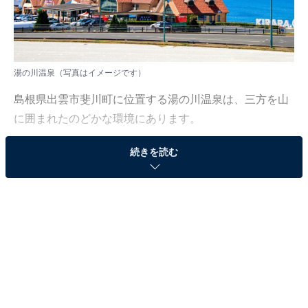
湯の川温泉（写真はイメージです）
島根県出雲市斐川町に位置する湯の川温泉は、三方を山
に囲まれたのどかな環境にあります。
続きを読む
その歴史は古く、出雲大社の主祭神であるオオクニヌシ
ノミコトに恋をしたヤカミヒメが、旅の疲れを癒やすた
めに立ち寄ったという神話が伝えられています。
泉質はナトリウム・カルシウム・硫酸塩・塩化物泉で、
源泉温度は50.2度。ホウ酸を多く含んだアルカリ性の湯
は、入浴すると肌がしっとりつるつるになるといわれ、
まさに「天然の化粧水」と呼ばれる浴感が特徴です。