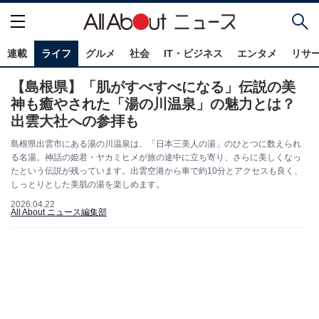
連載
ライフ
グルメ
社会
IT・ビジネス
エンタメ
リサ
【島根県】「肌がすべすべになる」伝説の美
神も癒やされた「湯の川温泉」の魅力とは？
出雲大社への参拝も
島根県出雲市にある湯の川温泉は、「日本三美人の湯」のひとつに数えられ
る名湯。神話の姫君・ヤカミヒメが旅の途中に立ち寄り、さらに美しくなっ
たという伝説が残っています。出雲空港から車で約10分とアクセスも良く、
しっとりとした美肌の湯を楽しめます。
2026.04.22
All About ニュース編集部