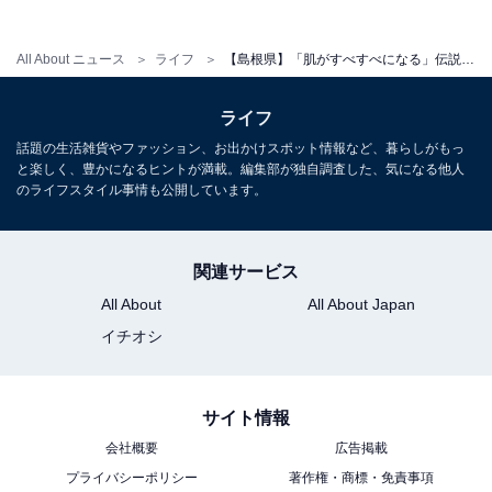
All About ニュース
ライフ
【島根県】「肌がすべすべになる」伝説の美神も癒やされた「湯の川温泉」の魅力とは？ 出雲大社への参拝も
ライフ
話題の生活雑貨やファッション、お出かけスポット情報など、暮らしがもっ
と楽しく、豊かになるヒントが満載。編集部が独自調査した、気になる他人
のライフスタイル事情も公開しています。
関連サービス
All About
All About Japan
イチオシ
サイト情報
会社概要
広告掲載
プライバシーポリシー
著作権・商標・免責事項