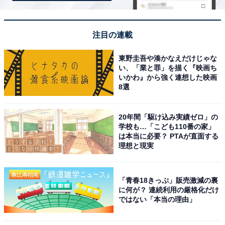
注目の連載
東野圭吾や湊かなえだけじゃな
い、「業と罪」を描く『映画ち
いかわ』から強く連想した映画
8選
20年間「駆け込み実績ゼロ」の
学校も…「こども110番の家」
は本当に必要？ PTAが直面する
理想と現実
「青春18きっぷ」販売激減の裏
に何が？ 連続利用の厳格化だけ
ではない「本当の理由」