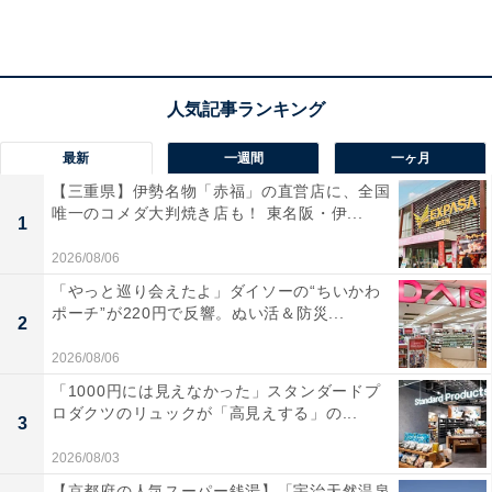
び、地元の人々とのふれあいも旅の醍醐味です。さら
に、松尾芭蕉や与謝野晶子といった文人墨客ゆかりの地
でもあり、芭蕉の供養碑や晶子の歌碑を巡る文化的な歩
みも楽しめます。
最新
一週間
一ヶ月
グルメ面では、庄内の豊かな山海の幸を活かした郷土料
【三重県】伊勢名物「赤福」の直営店に、全国
唯一のコメダ大判焼き店も！ 東名阪・伊...
理が、訪れる人の目と舌を満足させてくれます。
1
2026/08/06
あつみ温泉周辺にある旅館・ホテルを楽天トラベルで見る
「やっと巡り会えたよ」ダイソーの“ちいかわ
ポーチ”が220円で反響。ぬい活＆防災...
2
2026/08/06
※掲載されている情報は記事公開時のものです。あらか
「1000円には見えなかった」スタンダードプ
じめご了承ください。また、記事中の宿泊プランを予約
ロダクツのリュックが「高見えする」の...
3
すると、売上の一部がオールアバウトに還元されること
があります。
2026/08/03
【京都府の人気スーパー銭湯】「宇治天然温泉