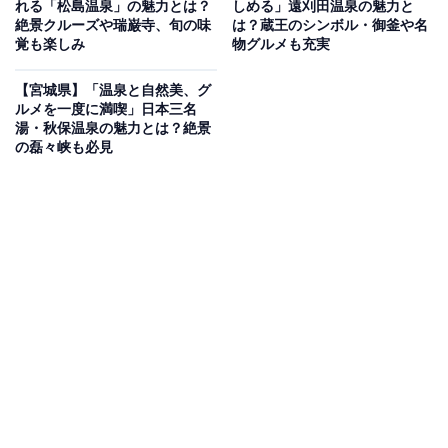
れる「松島温泉」の魅力とは？
しめる」遠刈田温泉の魅力と
絶景クルーズや瑞巌寺、旬の味
は？蔵王のシンボル・御釜や名
覚も楽しみ
物グルメも充実
【宮城県】「温泉と自然美、グ
ルメを一度に満喫」日本三名
湯・秋保温泉の魅力とは？絶景
の磊々峡も必見
あつみ温泉駅
温泉街の中心を流れる温海川の河畔は散策に最適で、春
には優美な桜並木がライトアップされ、夏は鮎釣り、秋
には鮭の遡上といった四季の営みを間近に楽しめます 。
街なかには「あんべ湯」「もっけ湯」「もっしぇ湯」と
いった個性豊かな3つの足湯があり、ウッドデッキで川
風に吹かれながらひと休みすることも可能です。
また、地元の活気を感じたいなら「朝市」がおすすめで
す。10月から11月には特産の「焼畑あつみかぶ」が並