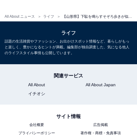
All About ニュース
ライフ
【山形県】下駄を鳴らすそぞろ歩きが似合う「あつみ温泉」の魅力とは？ 風情ある街で3つの足湯を堪能
ライフ
話題の生活雑貨やファッション、お出かけスポット情報など、暮らしがもっ
と楽しく、豊かになるヒントが満載。編集部が独自調査した、気になる他人
のライフスタイル事情も公開しています。
関連サービス
All About
All About Japan
イチオシ
サイト情報
会社概要
広告掲載
プライバシーポリシー
著作権・商標・免責事項