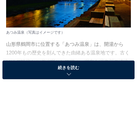
あつみ温泉（写真はイメージです）
山形県鶴岡市に位置する「あつみ温泉」は、開湯から
1200年もの歴史を刻んできた由緒ある温泉地です。古く
は江戸時代から湯治場として栄え、現在も温海川の清流
続きを読む
沿いに情緒あふれる旅館が立ち並んでいます。
温泉街には心地よい水の音が響き、下駄を鳴らして歩く
「そぞろ歩き」がよく似合う、どこか懐かしく温かな風
情が漂っています。
清流のせせらぎに耳を傾けながら、上質なお湯にじっく
りと浸かる時間は、日々の喧騒を忘れさせてくれる至福