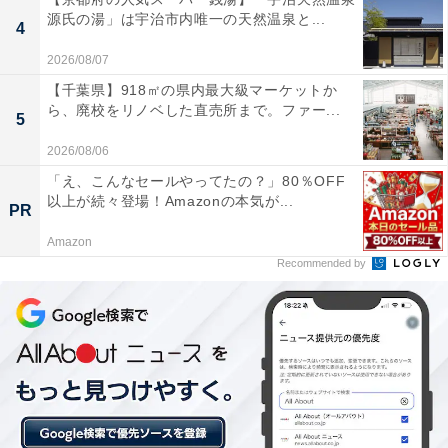
源氏の湯」は宇治市内唯一の天然温泉と...
4
この記事の執筆者：
All About ニュース編集
部
2026/08/07
【千葉県】918㎡の県内最大級マーケットか
「All About ニュース」は、ネットの話題から世の中の動きまで、暮
ら、廃校をリノベした直売所まで。ファー...
5
らしの中にあふれる「なぜ？」「どうして？」を分かりやすく伝え
るAll About発のニュースメディアです。お金や仕事、恋愛、ITに関
...続きを読む
2026/08/06
する疑問に対して専門家が分かりやすく回答するほか、エンタメ情
「え、こんなセールやってたの？」80％OFF
報やSNSで話題のトピックスを紹介しています。
以上が続々登場！Amazonの本気が...
PR
こちらもおすすめ
Amazon
【山形県】複数の源泉を楽しめる「赤湯温泉」
Recommended by
の魅力とは？1000本桜やワイン、名物ラーメン
を満喫