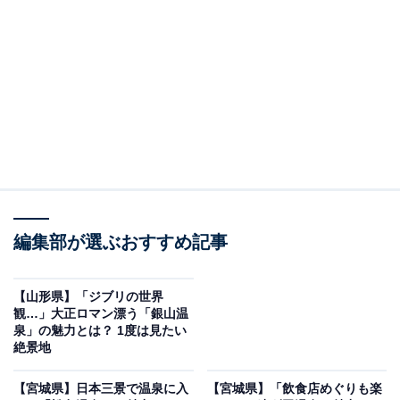
のひとときとなるでしょう。
あつみ温泉周辺にある旅館・ホテルを楽天トラベルで見る
※本記事で紹介している商品の購入やサービスの利用により、売上の一部が
オールアバウトに還元されることがあります。
「あつみ温泉」周辺には何がある？
あつみ温泉の周辺には、自然の恵みや歴史、文化を肌で
編集部が選ぶおすすめ記事
感じられるスポットが数多く点在しています。
【山形県】「ジブリの世界
観…」大正ロマン漂う「銀山温
泉」の魅力とは？ 1度は見たい
絶景地
【宮城県】日本三景で温泉に入
【宮城県】「飲食店めぐりも楽