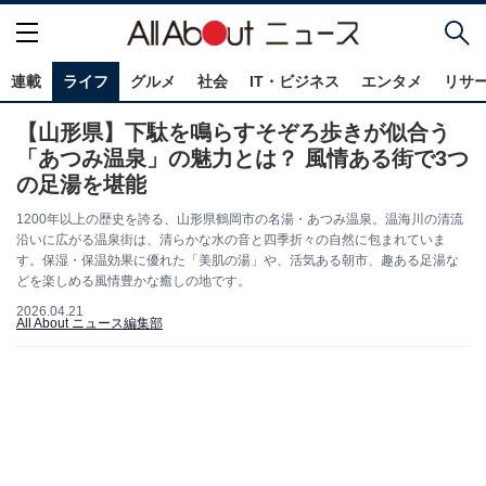
連載
ライフ
グルメ
社会
IT・ビジネス
エンタメ
リサ
【山形県】下駄を鳴らすそぞろ歩きが似合う
「あつみ温泉」の魅力とは？ 風情ある街で3つ
の足湯を堪能
1200年以上の歴史を誇る、山形県鶴岡市の名湯・あつみ温泉。温海川の清流
沿いに広がる温泉街は、清らかな水の音と四季折々の自然に包まれていま
す。保湿・保温効果に優れた「美肌の湯」や、活気ある朝市、趣ある足湯な
どを楽しめる風情豊かな癒しの地です。
2026.04.21
All About ニュース編集部