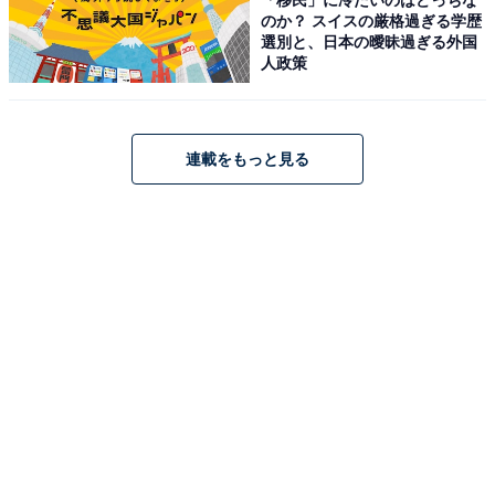
倫理観を教えない親もいます。
のか？ スイスの厳格過ぎる学歴
選別と、日本の曖昧過ぎる外国
人政策
しつけを頑張っている親も、「それはだめでしょ」など
と日々言っていると、ふと「このしつけは“抑えつけ”で
はないか」「今のグローバル社会で、“日本の常識やルー
連載をもっと見る
ル”で子どもをがんじがらめにしてもいいのか」といった
迷いも出てくることでしょう。
しかし、その子どもが大人になるまでに学ぶべき倫理観
を教えないことは、子どもを放置しているのと同じでは
ないでしょうか。
親の「お説教」より効果的？ 池上
次ページ
彰がすすめる“最高の教材”