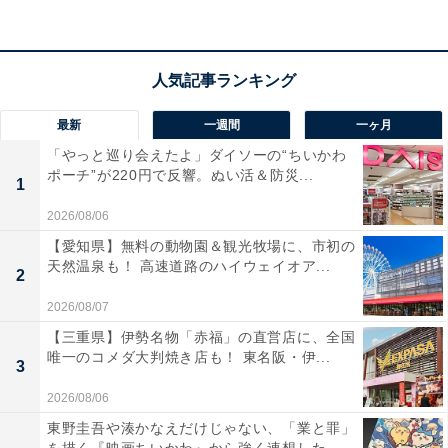
せば悪口の応酬になりかねません。どうやって相手にや
めさせればいいのでしょうか、あるいは、こちらがどの
程度我慢したり許したりすべきでしょうか。
また、友だち同士で家庭のしつけの基準が違うとき、ど
最新
一週間
一ヶ月
う説明すればいいのでしょうか。
「やっと巡り会えたよ」ダイソーの“ちいかわ
ポーチ”が220円で反響。ぬい活＆防災...
1
「その靴下の色は、中学校の校則違反でしょ」と親が注
2026/08/06
意しても、中学生の子どもが「でもみんなそんなの守っ
【愛知県】無料の動物園＆観光牧場に、市初の
てないよ」と言ってきたとします。子どもの言う「みん
天然温泉も！ 高速道路のハイウェイオア...
2
な」は、たいてい身近な2、3人ですが……。
2026/08/07
【三重県】伊勢名物「赤福」の直営店に、全国
「それでも、校則は守りなさい」と言ったところで、
唯一のコメダ大判焼き店も！ 東名阪・伊...
3
「◯◯ちゃんのお母さんは、『そんな校則自体おかしい
2026/08/06
んだから、靴下は自由でしょ』と言ってたよ。それに、
東野圭吾や湊かなえだけじゃない、「業と罪」
『みんなちがって、みんないい』って詩とかあるじゃ