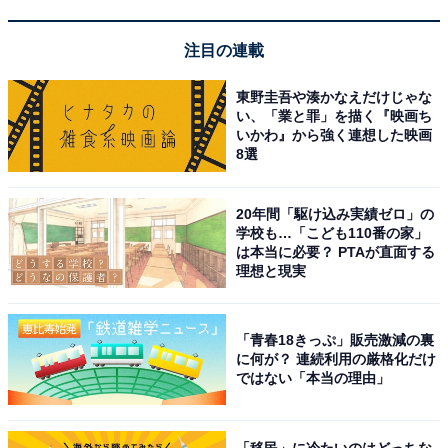
注目の連載
東野圭吾や湊かなえだけじゃな
い、「業と罪」を描く『映画ち
いかわ』から強く連想した映画
8選
20年間「駆け込み実績ゼロ」の
学校も…「こども110番の家」
は本当に必要？ PTAが直面する
「子どもの自由を尊重する」という名の“放置”に
理想と現実
なっていないか
「青春18きっぷ」販売激減の裏
子どもに倫理観を教えるのは、学校ではなく、保護者の
に何が？ 連続利用の厳格化だけ
ではない「本当の理由」
役目だということを忘れてはいけません。
「子どもの自由を尊重する」と言って、しつけをせず、
「移民」に冷たいのはどっちな