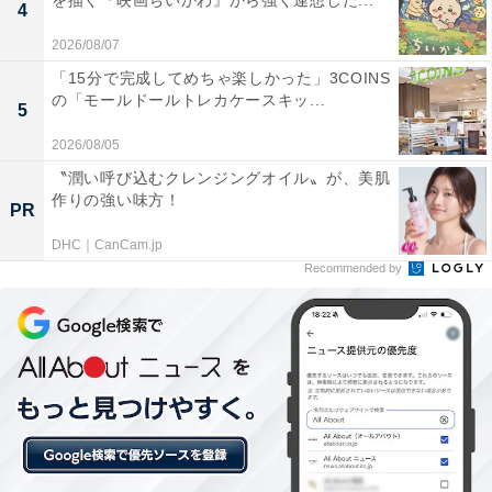
を描く『映画ちいかわ』から強く連想した...
4
ん」などと反論されたら、あなたはどう答えるでしょう
か。
2026/08/07
「15分で完成してめちゃ楽しかった」3COINS
の「モールドールトレカケースキッ...
こうした事柄に対する答えは、ひとつではありませんか
5
ら、悩むのは当然です。
2026/08/05
〝潤い呼び込むクレンジングオイル〟が、美肌
最終的には、子ども自身が自分の中に善悪の判断基準を
作りの強い味方！
PR
持ち、何かあったときにはその都度、悩みながらも自分
DHC｜CanCam.jp
の頭で「正しいかどうか」を考えられるようになること
Recommended by
が理想でしょう。
そうなるまでに、その成長過程を、保護者はどう教え、
見守ればいいのでしょうか。