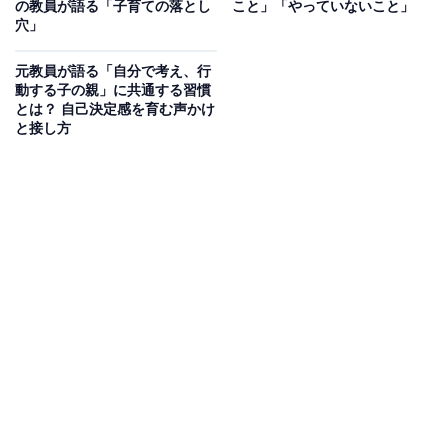
の教員が語る「子育ての落とし
こと」「やっていないこと」
※本記事で紹介している商品の購入やサービスの利用により、売上の一部が
穴」
オールアバウトに還元されることがあります。
「みんな守ってないよ」にどう答える？ 親を悩ま
元教員が語る「自分で考え、行
動する子の親」に共通する習慣
せる“善悪の基準”
とは？ 自己決定感を育む声かけ
と接し方
いじめや少年犯罪を減らすには、子ども自身が善悪の判
断ができるように大人が導く必要があります。
とはいえ、子どもに善悪の判断をどう教えるべきかが難
しい、と悩む保護者は非常に多いものです。
例えば小学生の子どもが同級生から悪口を言われて、同
じように言い返したというとき、どう教えるべきでしょ
う。
言われっぱなしでも相手をつけ上がらせますが、言い返