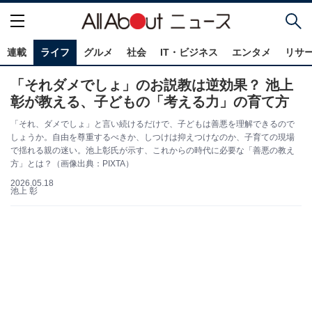
連載
ライフ
グルメ
社会
IT・ビジネス
エンタメ
リサ
「それダメでしょ」のお説教は逆効果？ 池上
彰が教える、子どもの「考える力」の育て方
「それ、ダメでしょ」と言い続けるだけで、子どもは善悪を理解できるので
しょうか。自由を尊重するべきか、しつけは抑えつけなのか、子育ての現場
で揺れる親の迷い。池上彰氏が示す、これからの時代に必要な「善悪の教え
方」とは？（画像出典：PIXTA）
2026.05.18
池上 彰