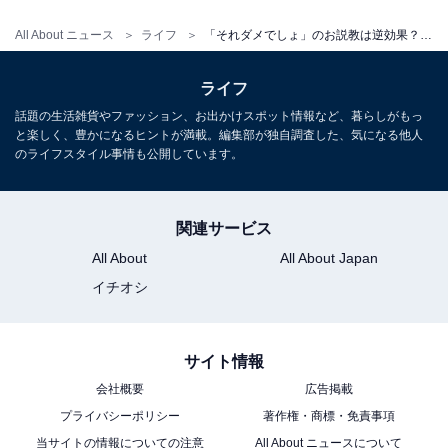
All About ニュース
ライフ
「それダメでしょ」のお説教は逆効果？ 池上彰が教える、子どもの「考える力」の育て方
ライフ
話題の生活雑貨やファッション、お出かけスポット情報など、暮らしがもっ
と楽しく、豊かになるヒントが満載。編集部が独自調査した、気になる他人
のライフスタイル事情も公開しています。
関連サービス
All About
All About Japan
イチオシ
こちらもおすすめ
サイト情報
傍観者・加害者も同程度の苦痛という研究結
果…池上彰が親に伝えたい「いじめ」の真実
会社概要
広告掲載
プライバシーポリシー
著作権・商標・免責事項
当サイトの情報についての注意
All About ニュースについて