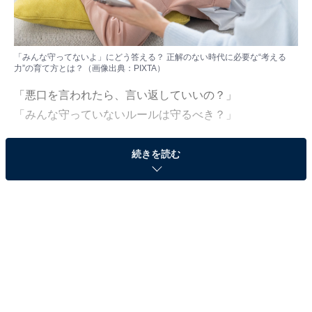
「みんな守ってないよ」にどう答える？ 正解のない時代に必要な“考える
力”の育て方とは？（画像出典：PIXTA）
「悪口を言われたら、言い返していいの？」
「みんな守っていないルールは守るべき？」
子どもからそんな問いを投げかけられたとき、あなたは
続きを読む
どう答えますか。社会のルールがあいまいになり、善悪
の“正解”が見えにくい現代、多くの親がこのテーマに悩
んでいます。
では、子どもが自分で考え、判断できるようになるに
は、何をどう教えればいいのでしょうか。
ジャーナリスト・池上彰氏の著書