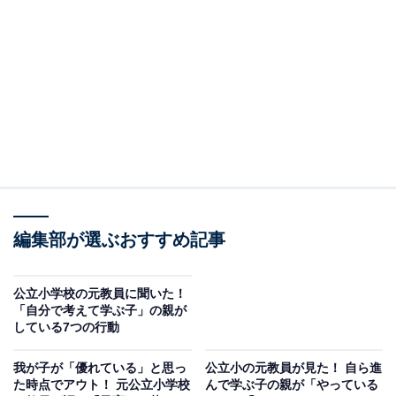
『法で裁けない正義の行方』
（主婦の友社）から一部抜
粋・編集し、「子どもの自由を尊重する」という名目で
親が陥りがちな罠（わな）と、確かな“倫理観”を育てる
ためのヒントを紹介します。
編集部が選ぶおすすめ記事
公立小学校の元教員に聞いた！
「自分で考えて学ぶ子」の親が
法で裁けない正義の行方
している7つの行動
Amazonで見る
我が子が「優れている」と思っ
公立小の元教員が見た！ 自ら進
た時点でアウト！ 元公立小学校
んで学ぶ子の親が「やっている