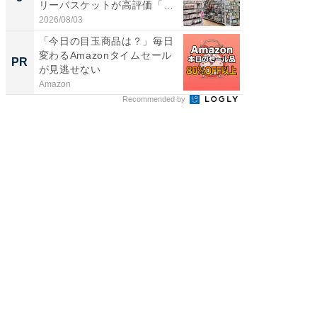
リーバスケットが高評価「使
層水風
わ...
帰...
2026/08/03
2026/08/0
「今日の目玉商品は？」毎日
特別な名
変わるAmazonタイムセール
で選ぶR
PR
PR
が見逃せない
Amazon
ReFa GIN
Recommended by