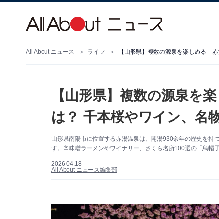
All About ニュース
ライフ
【山形県】複数の源泉を楽しめる「赤
【山形県】複数の源泉を楽
は？ 千本桜やワイン、名
山形県南陽市に位置する赤湯温泉は、開湯930余年の歴史を持
す。辛味噌ラーメンやワイナリー、さくら名所100選の「烏帽
2026.04.18
All About ニュース編集部