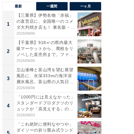
最新
一週間
一ヶ月
【三重県】伊勢名物「赤福」
【兵庫
の直営店に、全国唯一のコメ
ーメン
1
1
ダ大判焼き店も！ 東名阪・
再現した
伊...
道...
2026/08/06
2026/08/0
【千葉県】918㎡の県内最大
【三重
級マーケットから、廃校をリ
の直営
2
2
ノベした直売所まで。ファ
ダ大判焼
ー...
伊...
2026/08/06
2026/08/0
立山連峰と富山湾を望む展望
【千葉県
風呂に、水深333mの海洋深
級マー
3
3
層水風呂。富山県の人気日
ノベし
帰...
ー...
2026/08/06
2026/08/0
「1000円には見えなかった」
ステラ
スタンダードプロダクツのリ
詰め放題
4
4
ュックが「高見えする」の...
00円で「
2026/08/03
2026/08/0
「これ絶対に便利なやつや」
立山連
ダイソーの折り畳み式ランド
風呂に、
5
5