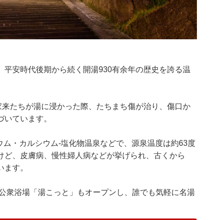
平安時代後期から続く開湯930有余年の歴史を誇る温
家来たちが湯に浸かった際、たちまち傷が治り、傷口か
づいています。
ウム・カルシウム-塩化物温泉などで、源泉温度は約63度
けど、皮膚病、慢性婦人病などが挙げられ、古くから
います。
い公衆浴場「湯こっと」もオープンし、誰でも気軽に名湯