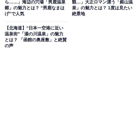
ら……」海辺の穴場「男鹿温泉
観…」大正ロマン漂う「銀山温
周辺には、大自然が織りなす絶景スポットが数多く点在
郷」の魅力とは？ “男鹿なまは
泉」の魅力とは？ 1度は見たい
げ”で人気
絶景地
しています。特に、大谷川の浸食によって生まれたV字
峡谷「鳴子峡」は、例年10月中旬から11月中旬にかけて
【北海道】“日本一空港に近い
鮮やかな紅葉に彩られ、多くの人々が訪れる定番スポッ
温泉街”「湯の川温泉」の魅力
とは？ 「函館の奥座敷」と絶賛
トです。
の声
また、約10分から20分間隔でダイナミックに温泉が噴き
上がる「鬼首かんけつ泉」や、気候によって湖面の色が
変化する幻想的なカルデラ湖「潟沼（かたぬま）」も必
見です。
体験やグルメも充実しています。「日本こけし館」で
は、鳴子の伝統工芸であるこけしの絵付け体験が可能
で、世界にひとつだけのオリジナルこけしを作ることが
できます。