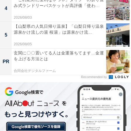
み式ランドリーバスケットが高評価「使わ...
4
「湯めぐりが楽しめる」
2026/08/03
これまでにAll About ニュース編集部が実施したアンケー
【山梨県の人気日帰り温泉】「山梨日帰り温泉
源泉かけ流しの湯 桜湯」は源泉かけ流...
ト調査では、下記のような評価が寄せられています。
5
2026/08/05
「泉質の種類が多く、特に冬は硫黄泉やにごり湯が
玄関に〇〇置いてる人は金運落ちてます…金運
より温泉らしさを感じられるからです。雪景色の中
を上げる方法とは
PR
で入る露天風呂は格別で、温泉街の雰囲気も落ち着
合同会社デジタルファーム
いていて好きです。アクセスも良く、冬の週末旅行
Recommended by
にぴったりだと思いました」（40代男性／北海道）
「温泉施設によって湯色に違いがあり、湯めぐりが
楽しめるから」（40代女性／神奈川県）