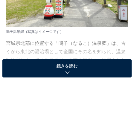
鳴子温泉郷（写真はイメージです）
宮城県北部に位置する「鳴子（なるこ）温泉郷」は、古
くから東北の湯治場として全国にその名を知られ、温泉
評論家によって「温泉番付」の東の横綱にも認定された
続きを読む
名湯です。
この温泉郷の最大の特徴は、日本国内にある泉質分類の
うち、実に9種類（新泉質分類では7種類）もの多彩な湯
が湧き出している点にあります。
温泉郷は、鳴子、東鳴子、川渡（かわたび）、中山平
（なかやまだいら）、鬼首（おにこうべ）の5つのエリ