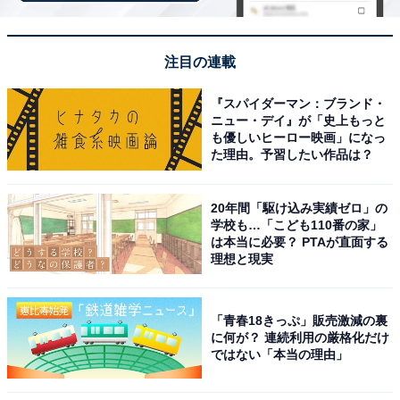
「多彩な泉質と、雪景色の「こけし通り」が魅力。
注目の連載
硫黄の香りと湯煙に包まれながら、温泉街散策を楽
しめる」（40代男性／広島県）
『スパイダーマン：ブランド・
ニュー・デイ』が「史上もっと
も優しいヒーロー映画」になっ
た理由。予習したい作品は？
「豊富な泉質が集まる温泉地として知られ、湯めぐ
りをしながら自分の体調や気分に合ったお湯を選べ
20年間「駆け込み実績ゼロ」の
る点に魅力を感じました。雪に覆われた山あいの町
学校も…「こども110番の家」
は本当に必要？ PTAが直面する
並みと、湯けむりが立ち上る風景の中で、じっくり
理想と現実
と湯を楽しむ時間は、冬ならではの贅沢な過ごし方
だと思い、訪れてみたいと感じました」（30代女性
／沖縄県）
「青春18きっぷ」販売激減の裏
に何が？ 連続利用の厳格化だけ
ではない「本当の理由」
※All About ニュース編集部が実施した「冬に行きたい温