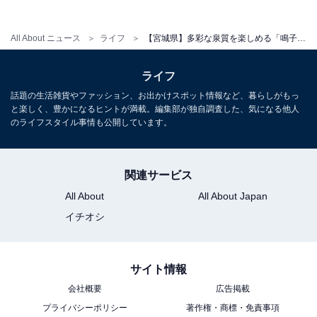
【宮城県】1人旅でも“浮かない”と話題の「鳴子
温泉」とは？ 「温泉のデパート」の魅力
All About ニュース
ライフ
【宮城県】多彩な泉質を楽しめる「鳴子温泉郷」の魅力とは？ 鳴子峡の絶景やこけし、名物グルメも満喫
ライフ
話題の生活雑貨やファッション、お出かけスポット情報など、暮らしがもっ
と楽しく、豊かになるヒントが満載。編集部が独自調査した、気になる他人
のライフスタイル事情も公開しています。
関連サービス
All About
All About Japan
イチオシ
サイト情報
会社概要
広告掲載
プライバシーポリシー
著作権・商標・免責事項