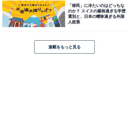
泉地」に関するアンケートより抜粋（調査期間：2026年
「移民」に冷たいのはどっちな
のか？ スイスの厳格過ぎる学歴
1月14～15日、回答者250人）
選別と、日本の曖昧過ぎる外国
人政策
※掲載されている情報は記事公開時のものです。あらか
じめご了承ください。また、記事中の宿泊プランを予約
すると、売上の一部がオールアバウトに還元されること
連載をもっと見る
があります。
この記事の執筆者：
All About ニュース編集
部
「All About ニュース」は、ネットの話題から世の中の動きまで、暮
らしの中にあふれる「なぜ？」「どうして？」を分かりやすく伝え
るAll About発のニュースメディアです。お金や仕事、恋愛、ITに関
...続きを読む
する疑問に対して専門家が分かりやすく回答するほか、エンタメ情
報やSNSで話題のトピックスを紹介しています。
こちらもおすすめ