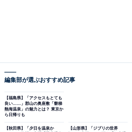
アで構成されており、それぞれ異なる趣を楽しめます。
たとえば、鳴子エリアの起源とされる共同浴場「滝の
湯」では乳白色の酸性泉を、中山平エリアでは「うなぎ
湯」と称されるとろとろのアルカリ泉を、そして川渡エ
リアでは素朴なにごり湯を堪能できます。
2026年現在も、その豊富な湯量と優れた泉質は多くの湯
治客や観光客を魅了し続けています。
編集部が選ぶおすすめ記事
鳴子温泉郷周辺にある旅館・ホテルを楽天トラベルで見る
【福島県】「アクセスもとても
良い……」郡山の奥座敷「磐梯
※本記事で紹介している商品の購入やサービスの利用により、売上の一部が
熱海温泉」の魅力とは？ 東京か
オールアバウトに還元されることがあります。
ら日帰りも
「鳴子温泉郷」周辺には何がある？
【秋田県】「夕日を温泉か
【山形県】「ジブリの世界