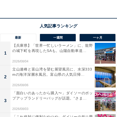
散策の合間には、鳴子温泉名物の「栗だんご」を味わう
のがおすすめ。大きな栗が丸ごと入った柔らかなお餅
と、やさしい味わいのみたらしあんの組み合わせは、創
業当時から変わらぬ人気を誇っています。
最新
一週間
一ヶ月
【兵庫県】「世界一忙しいラーメン」に、龍野
の城下町を再現したSAも。山陽自動車道...
1
2026/08/04
立山連峰と富山湾を望む展望風呂に、水深333
mの海洋深層水風呂。富山県の人気日帰...
2
2026/08/06
「面白いのあったから購入〜」ダイソーのポッ
プアップランドリーバッグが話題。“さま...
3
2026/08/03
「これ絶対に便利なやつや」ダイソーの折り畳