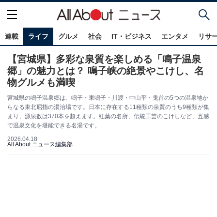
連載
ライフ
グルメ
社会
IT・ビジネス
エンタメ
リサ
【宮城県】多彩な泉質を楽しめる「鳴子温泉
郷」の魅力とは？ 鳴子峡の絶景やこけし、名
物グルメも満喫
宮城県の鳴子温泉郷は、鳴子・東鳴子・川渡・中山平・鬼首の5つの温泉地か
らなる東北屈指の湯治場です。日本に存在する11種類の泉質のうち9種類が集
まり、源泉数は370本を超えます。紅葉の名所、伝統工芸のこけしなど、五感
で温泉文化を堪能できる名湯です。
2026.04.18
All About ニュース編集部