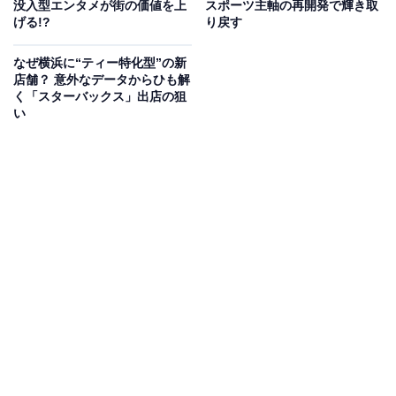
没入型エンタメが街の価値を上
スポーツ主軸の再開発で輝き取
げる!?
り戻す
なぜ横浜に“ティー特化型”の新
店舗？ 意外なデータからひも解
く「スターバックス」出店の狙
い
「OMO5横浜馬車道 by 星野リゾート」46階「OMOベース」からの眺望（筆
者撮影）
1つは2026年1月15日に開業した「
OMO5横浜馬車道 by
星野リゾート
」。全室にキッチンを備えた
星野リゾート
初のアパートメントホテル
で、みなとみらい線 馬車道駅
直結の超高層複合ビルの46～51階にあります。