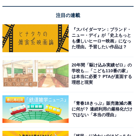
注目の連載
『スパイダーマン：ブランド・
「ハマイズム」が感じられる、新感覚の滞在拠点となることを目指す。画像
はフロント（提供画像）
ニュー・デイ』が「史上もっと
も優しいヒーロー映画」になっ
「OMO7横浜」のコンセプトは「
気分上々、ハマイズ
た理由。予習したい作品は？
ム
」。「ハマイズム」は横浜が時代ごとに新旧を融合さ
せ、常に新しいものとして発信してきたそのエネルギー
20年間「駆け込み実績ゼロ」の
学校も…「こども110番の家」
を表現した造語です。そんな「ハマイズム」が感じられ
は本当に必要？ PTAが直面する
る
新感覚の滞在拠点
となることを目指しています。
理想と現実
「青春18きっぷ」販売激減の裏
に何が？ 連続利用の厳格化だけ
ではない「本当の理由」
「移民」に冷たいのはどっちな