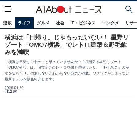
連載
ライフ
グルメ
社会
IT・ビジネス
エンタメ
リサ
横浜は「日帰り」じゃもったいない！ 星野リ
ゾート「OMO7横浜」でレトロ建築＆野毛飲
みを満喫
「横浜は日帰りで十分」と思っていませんか？ 4月開業の星野リゾート
「OMO7横浜」は、旧市庁舎のレトロ空間を満喫したり、「野毛飲み」の極
意を知れたり、宿泊しないとわからない魅力が満載。ワクワクが止まらない
最新ホテルを徹底紹介します。
2026.04.20
田辺 紫