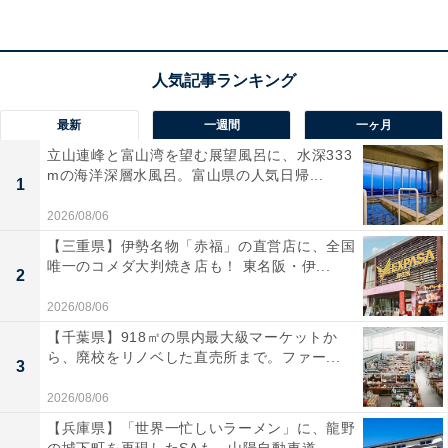
「OMO5横浜馬車道」については
All About ニュース
をご
覧ください。
そして、もう1つが4月21日に開業する「
OMO7横浜 by
星野リゾート（以下、OMO7横浜）
」です。
最新
一週間
一ヶ月
立山連峰と富山湾を望む展望風呂に、水深333
星野リゾートの星野佳路代表は、BASEGATE横浜関内記
mの海洋深層水風呂。富山県の人気日帰...
1
者発表会で「
“泊まっていただくためのサービス”を考え
ることが私たちのテーマです
」と意気込みを語っていま
2026/08/06
す。
【三重県】伊勢名物「赤福」の直営店に、全国
唯一のコメダ大判焼き店も！ 東名阪・伊...
2
2026/08/06
【千葉県】918㎡の県内最大級マーケットか
ら、廃校をリノベした直売所まで。ファー...
3
2026/08/06
【兵庫県】「世界一忙しいラーメン」に、龍野