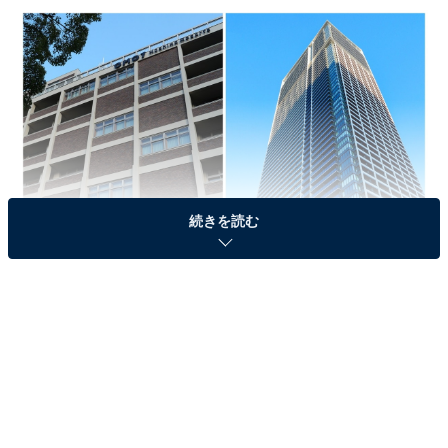
続きを読む
2026年、横浜に初めて星野リゾートが手掛ける2つの「OMO」が開業（筆
者撮影）
横浜は日本屈指の観光都市
で、2024年は年間約3800万人
が横浜市を訪れました。しかし、このうち86.5％（※）
は
横浜市内に宿泊しない「日帰り」
でした。