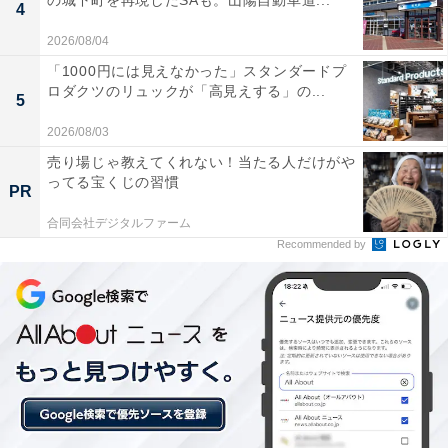
の城下町を再現したSAも。山陽自動車道...
4
2026/08/04
「1000円には見えなかった」スタンダードプ
ロダクツのリュックが「高見えする」の...
5
2026/08/03
売り場じゃ教えてくれない！当たる人だけがや
宿泊しなければ分からない横浜の楽しみ方を提案
ってる宝くじの習慣
PR
合同会社デジタルファーム
Recommended by