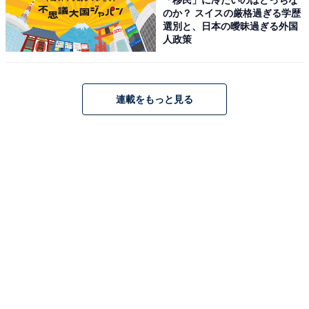
のか？ スイスの厳格過ぎる学歴
選別と、日本の曖昧過ぎる外国
人政策
連載をもっと見る
宿泊することで分かる、新しい横浜の楽しみ方を提案。画像はOMOベース
（筆者撮影）
「OMO7横浜」の羽毛田実 総支配人は、「関内エリアに
は、みなとみらいや横浜中華街、野毛エリア、そして横
浜スタジアムや横浜BUNTAIという魅力的なコンテンツ
が徒歩圏内に集まっています。単なる泊まる場所ではな
く、横浜を楽しみ尽くす拠点にしていきたいと考えてい
ます。
ここに宿泊したからこそ、新しい横浜の楽しみ方
がわかった、という提案をする
ことで、宿泊者を増や
し、横浜の観光市場を盛り上げていきたい」と話しま