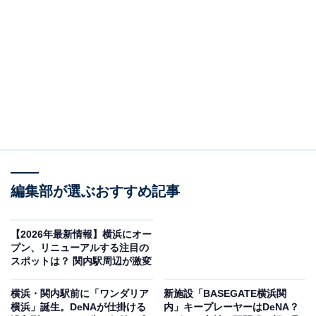
※
令和６年（2024年）横浜市観光集客指標（観光入込客
数、観光消費額）
より算出
横浜が東京に近過ぎることが大きな要因であり、
宿泊客
の伸び悩みは横浜にとって大きな課題
となっています。
編集部が選ぶおすすめ記事
星野リゾートは横浜中心部に2つのホテルを開業するこ
とで、
横浜に泊まりたくなる新たな楽しみを提案し、観
光市場を盛り上げたい
としています。
【2026年最新情報】横浜にオー
プン、リニューアルする注目の
スポットは？ 関内駅周辺が激変
横浜・関内駅前に「ワンダリア
新施設「BASEGATE横浜関
横浜」誕生。DeNAが仕掛ける
内」キープレーヤーはDeNA？