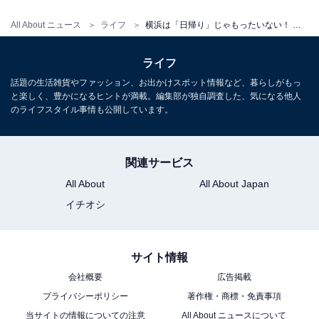
す。
All About ニュース
ライフ
横浜は「日帰り」じゃもったいない！ 星野リゾート「OMO7横浜」でレトロ建築＆野毛飲みを満喫
ここからは、そんなハマイズムを体感できる3つのポイ
ライフ
ント「
新旧融合のレガシーホテル
」「
街を知り、楽しみ
話題の生活雑貨やファッション、お出かけスポット情報など、暮らしがもっ
つくすサービス
」「
新たな食体験と愛犬とのホテルステ
と楽しく、豊かになるヒントが満載。編集部が独自調査した、気になる他人
のライフスタイル事情も公開しています。
イ
」について、詳しくみていきましょう。
関連サービス
旧市庁舎のレトロ建築が復活！ 館
次ページ
内にちりばめられた歴史的デザイ
All About
All About Japan
ン
イチオシ
サイト情報
会社概要
広告掲載
プライバシーポリシー
著作権・商標・免責事項
当サイトの情報についての注意
All About ニュースについて