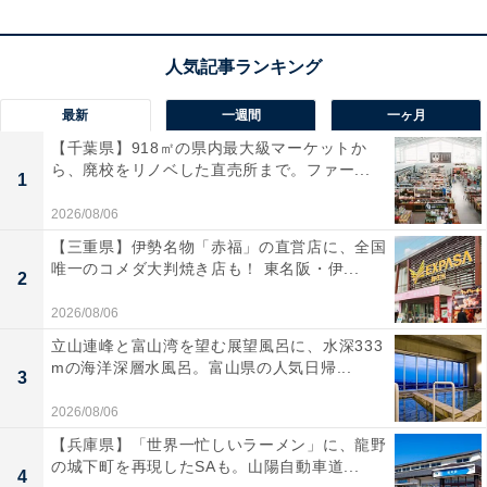
【ひらがなクイズ】1分ですっきり！ 空欄に共
通する2文字は？ ヨーロッパの都市名がヒント
最新
一週間
一ヶ月
【千葉県】918㎡の県内最大級マーケットか
ら、廃校をリノベした直売所まで。ファー...
1
2026/08/06
1
2
【三重県】伊勢名物「赤福」の直営店に、全国
唯一のコメダ大判焼き店も！ 東名阪・伊...
2
2026/08/06
立山連峰と富山湾を望む展望風呂に、水深333
mの海洋深層水風呂。富山県の人気日帰...
3
2026/08/06
【兵庫県】「世界一忙しいラーメン」に、龍野
の城下町を再現したSAも。山陽自動車道...
4