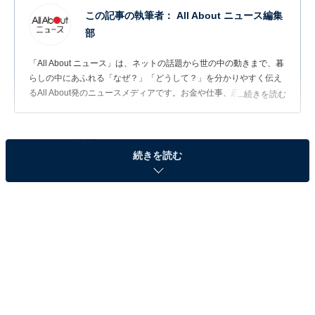
この記事の執筆者：
All About ニュース編集
部
「All About ニュース」は、ネットの話題から世の中の動きまで、暮
らしの中にあふれる「なぜ？」「どうして？」を分かりやすく伝え
るAll About発のニュースメディアです。お金や仕事、恋愛、ITに関
...続きを読む
する疑問に対して専門家が分かりやすく回答するほか、エンタメ情
報やSNSで話題のトピックスを紹介しています。
問題：□に共通するひらがなは？
続きを読む