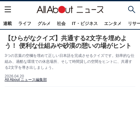
連載
ライフ
グルメ
社会
IT・ビジネス
エンタメ
リサ
【ひらがなクイズ】共通する2文字を埋めよ
う！ 便利な仕組みや砂漠の憩いの場がヒント
3つの言葉の空欄を埋めて正しい日本語を完成させるクイズです。効率的な仕
組み、過酷な環境での休息場所、そして時間貸しの空間をヒントに、共通す
る2文字を導き出しましょう。
2026.04.20
All About ニュース編集部