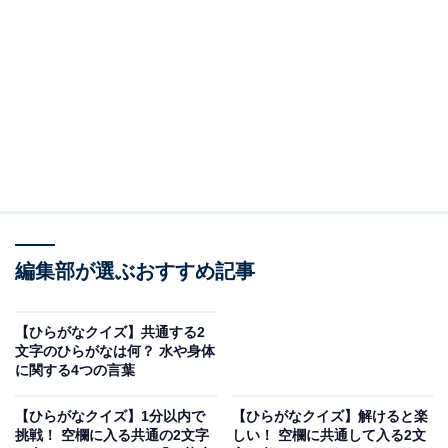
□に共通するひらがなは？
次の言葉に共通して入るひらがなを考えてみましょう。
□□てむ
おあ□□
編集部が選ぶおすすめ記事
か□□たじお
【ひらがなクイズ】共通する2
ヒント：物事が効率的に機能するための全体的な仕組み
文字のひらがなは何？ 水や身体
に関する4つの言葉
や体系、写真撮影やダンスなどのために料金を払って利
用する施設を思い出してみてください。
【ひらがなクイズ】1分以内で
【ひらがなクイズ】解けると楽
挑戦！ 空欄に入る共通の2文字
しい！ 空欄に共通して入る2文