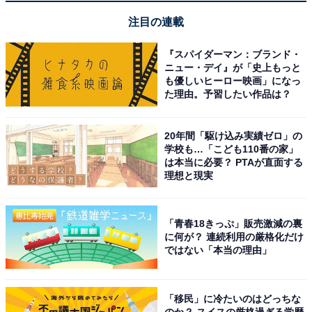
注目の連載
『スパイダーマン：ブランド・
ニュー・デイ』が「史上もっと
も優しいヒーロー映画」になっ
た理由。予習したい作品は？
20年間「駆け込み実績ゼロ」の
学校も…「こども110番の家」
は本当に必要？ PTAが直面する
理想と現実
「青春18きっぷ」販売激減の裏
に何が？ 連続利用の厳格化だけ
ではない「本当の理由」
「移民」に冷たいのはどっちな
のか？ スイスの厳格過ぎる学歴