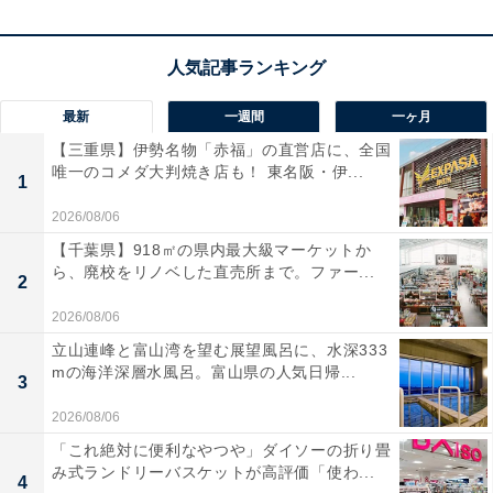
「幻想的な雰囲気」
最新
一週間
一ヶ月
【三重県】伊勢名物「赤福」の直営店に、全国
唯一のコメダ大判焼き店も！ 東名阪・伊...
これまでにAll About ニュース編集部が実施したアンケー
1
ト調査では、下記のような評価が寄せられています。
2026/08/06
【千葉県】918㎡の県内最大級マーケットか
ら、廃校をリノベした直売所まで。ファー...
「古代日本の神話が息づく温泉です」（60代男性／
2
埼玉県）
2026/08/06
立山連峰と富山湾を望む展望風呂に、水深333
mの海洋深層水風呂。富山県の人気日帰...
3
「周辺にある『海食棚』や『気多の岬』、『白兎海
2026/08/06
岸』に『白兎神社』などに日本神話の世界に誘わ
「これ絶対に便利なやつや」ダイソーの折り畳
れ、幻想的な雰囲気に包まれながら素敵な温泉を楽
み式ランドリーバスケットが高評価「使わ...
4