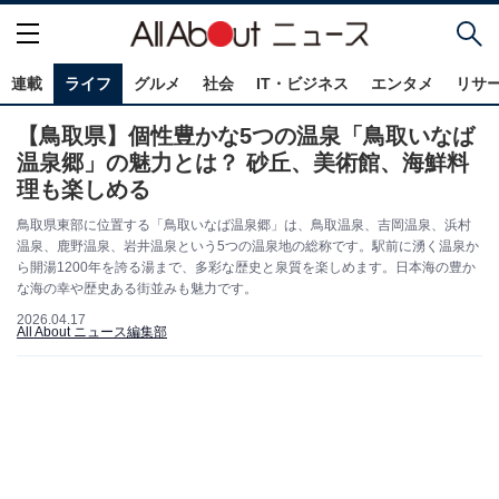
連載
ライフ
グルメ
社会
IT・ビジネス
エンタメ
リサ
【鳥取県】個性豊かな5つの温泉「鳥取いなば
温泉郷」の魅力とは？ 砂丘、美術館、海鮮料
理も楽しめる
鳥取県東部に位置する「鳥取いなば温泉郷」は、鳥取温泉、吉岡温泉、浜村
温泉、鹿野温泉、岩井温泉という5つの温泉地の総称です。駅前に湧く温泉か
ら開湯1200年を誇る湯まで、多彩な歴史と泉質を楽しめます。日本海の豊か
な海の幸や歴史ある街並みも魅力です。
2026.04.17
All About ニュース編集部