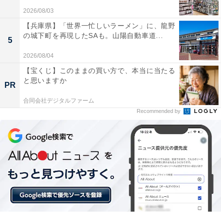
しめるので外国の方にはオススメだと思いました」
2026/08/03
（50代男性／徳島県）
【兵庫県】「世界一忙しいラーメン」に、龍野
の城下町を再現したSAも。山陽自動車道...
5
2026/08/04
「美しく透き通った日本海が見える風景と新鮮な海
【宝くじ】このままの買い方で、本当に当たる
鮮料理がいただけるので外国人の方も喜ばれると思
と思いますか
PR
います」（60代男性／兵庫県）
合同会社デジタルファーム
Recommended by
＜あわせて読みたい＞
鳥取県で「外国人観光客にすすめたい温泉地」ランキン
グ！ 2位「いなば温泉郷（浜村温泉）」、1位は？
※掲載されている情報は記事公開時のものです。あらか
じめご了承ください。また、記事中の宿泊プランを予約
すると、売上の一部がオールアバウトに還元されること