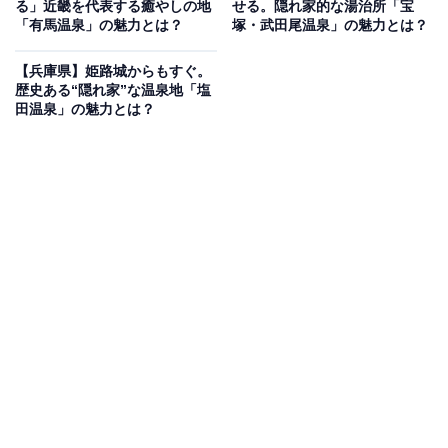
る」近畿を代表する癒やしの地
せる。隠れ家的な湯治所「宝
ば打ち体験」、吉岡温泉周辺での「いちご狩り」など、
「有馬温泉」の魅力とは？
塚・武田尾温泉」の魅力とは？
体験アクティビティも充実しています。
【兵庫県】姫路城からもすぐ。
歴史ある“隠れ家”な温泉地「塩
温泉街の散策では、昭和レトロな商店街での食べ歩き
田温泉」の魅力とは？
や、地元の温泉水を使用した石けん、老舗旅館の手作り
プリンなど、心温まるお土産探しも楽しみのひとつです
。