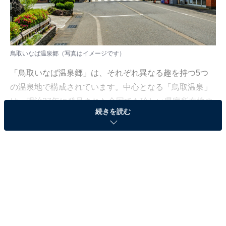
鳥取いなば温泉郷（写真はイメージです）
「鳥取いなば温泉郷」は、それぞれ異なる趣を持つ5つ
の温泉地で構成されています。中心となる「鳥取温泉」
は、明治37年に発見された全国でも珍しい県庁所在地の
続きを読む
市街地に湧く温泉で、硫酸塩泉の泉質を有しています。
また、平安時代に薬師如来のお告げで掘り当てられたと
伝わる「吉岡温泉」は、古くから「美肌の湯」として親
しまれ、鳥取藩主の湯治場としても利用されました。
このほか、民謡「貝殻節」の故郷である海辺の「浜村温
泉」、戦国時代の城下町に隣接する「鹿野温泉」、そし