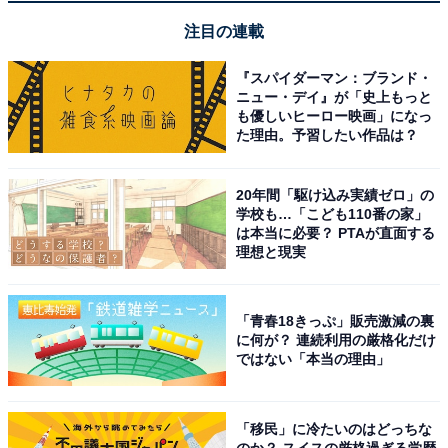
があります。
注目の連載
この記事の執筆者：
All About ニュース編集
『スパイダーマン：ブランド・
部
ニュー・デイ』が「史上もっと
も優しいヒーロー映画」になっ
「All About ニュース」は、ネットの話題から世の中の動きまで、暮
た理由。予習したい作品は？
らしの中にあふれる「なぜ？」「どうして？」を分かりやすく伝え
るAll About発のニュースメディアです。お金や仕事、恋愛、ITに関
...続きを読む
20年間「駆け込み実績ゼロ」の
する疑問に対して専門家が分かりやすく回答するほか、エンタメ情
学校も…「こども110番の家」
報やSNSで話題のトピックスを紹介しています。
は本当に必要？ PTAが直面する
理想と現実
こちらもおすすめ
【鳥取県】「潮風を感じながらゆったり」大山
の絶景やカニを満喫できる「皆生温泉」の魅力
「青春18きっぷ」販売激減の裏
とは？
に何が？ 連続利用の厳格化だけ
ではない「本当の理由」
「移民」に冷たいのはどっちな
のか？ スイスの厳格過ぎる学歴