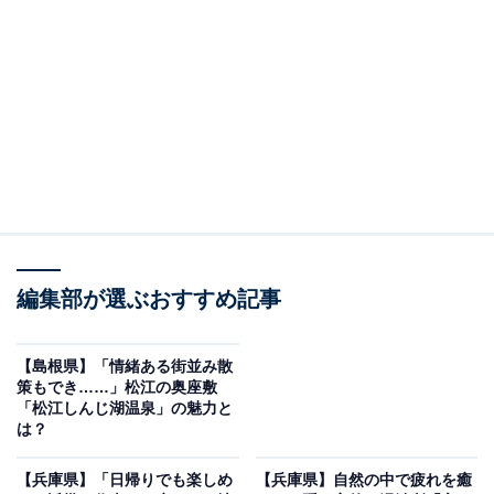
て山陰屈指の歴史を持ち「ゆかむり唄」という独特の風
習が残る「岩井温泉」など、歴史ロマンあふれる湯巡り
が楽しめます。
鳥取いなば温泉郷周辺にある旅館・ホテルを楽天トラベルで見る
※本記事で紹介している商品の購入やサービスの利用により、売上の一部が
オールアバウトに還元されることがあります。
「鳥取いなば温泉郷」周辺には何がある？
編集部が選ぶおすすめ記事
鳥取観光の代名詞である「鳥取砂丘」や「鳥取城跡」へ
のアクセスが良く、観光の拠点として最適です。グルメ
面では、11月から3月にかけて解禁される「松葉がに」
【島根県】「情緒ある街並み散
策もでき……」松江の奥座敷
をはじめ、白いか、のどぐろ、鳥取和牛など、山陰の豊
「松江しんじ湖温泉」の魅力と
かな自然が育んだ旬の食材を堪能できます。
は？
【兵庫県】「日帰りでも楽しめ
【兵庫県】自然の中で疲れを癒
また、鳥取民藝美術館での文化鑑賞や、鹿野町での「そ