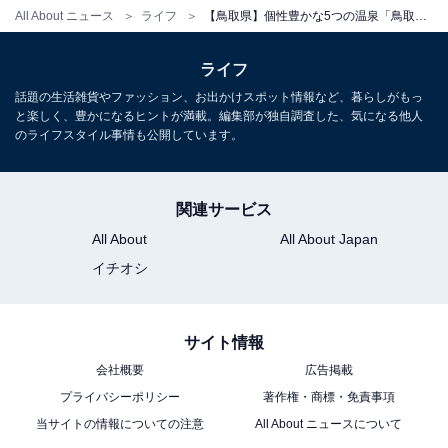
All About ニュース
ライフ
【鳥取県】個性豊かな5つの温泉「鳥取いなば温泉郷」の魅力とは？ 砂丘、美術館、海鮮料理も楽しめる
ライフ
話題の生活雑貨やファッション、お出かけスポット情報など、暮らしがもっ
と楽しく、豊かになるヒントが満載。編集部が独自調査した、気になる他人
のライフスタイル事情も公開しています。
関連サービス
All About
All About Japan
イチオシ
サイト情報
会社概要
広告掲載
プライバシーポリシー
著作権・商標・免責事項
当サイトの情報についての注意
All About ニュースについて