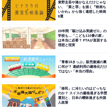
さんです。コンスタントに話題のドラマや映画に出演し
東野圭吾や湊かなえだけじゃな
い、「業と罪」を描く『映画ち
ており、4月8日スタートのドラマ『LOVED ONE』（フ
いかわ』から強く連想した映画
ジテレビ系）では主演を務め、変わり者の天才法医学者
8選
役を演じています。
20年間「駆け込み実績ゼロ」の
ディーンさんは2012年にインドネシア人女性と結婚。
学校も…「こども110番の家」
は本当に必要？ PTAが直面する
2014年に双子、2017年に第3子が誕生しています。2025
理想と現実
年に離婚を発表し、約13年間の結婚生活に終止符を打ち
ました。
「青春18きっぷ」販売激減の裏
に何が？ 連続利用の厳格化だけ
回答コメントでは「そもそも結婚していたことも知らな
ではない「本当の理由」
かったから」（40代女性／東京都）、「私生活の様子が
あまり表に出てこないので驚きました」（30代男性／兵
「移民」に冷たいのはどっちな
庫県）、「クールなイメージが強く、多忙な中での子育
のか？ スイスの厳格過ぎる学歴
て人数に驚いたから」（20代女性／長崎県）などの声が
選別と、日本の曖昧過ぎる外国
人政策
集まりました。