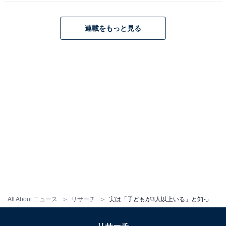
ディーン・フジオカさんに関する商品をAmazonで見る
連載をもっと見る
※回答コメントは原文ママです
※売上の一部がオールアバウトに還元されることがあり
ます
この記事の執筆者：
くま なかこ
編プロ出身のフリーランスエディター。編集・執筆・校閲・SNS運
用担当として月間120本以上のコンテンツ制作に携わっています。
得意なジャンルはライフスタイル・金融・育児・エンタメ関連。
...続きを読む
All About ニュース
リサーチ
実は「子どもが3人以上いる」と知って驚いた男性芸能人ランキング！ 2位「小栗旬」を抑えた1位は？
10位までの全ランキング結果を見
次ページ