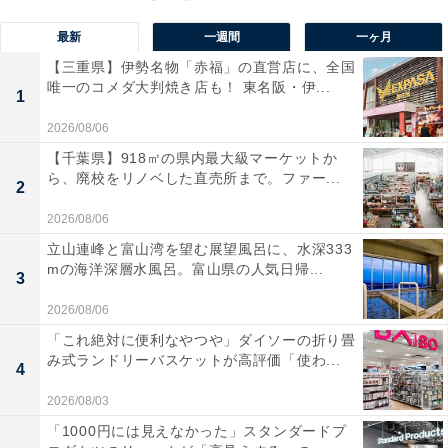
最新
一週間
一ヶ月
【三重県】伊勢名物「赤福」の直営店に、全国
唯一のコメダ大判焼き店も！ 東名阪・伊...
1
2026/08/06
【千葉県】918㎡の県内最大級マーケットか
ら、廃校をリノベした直売所まで。ファー...
2
2026/08/06
立山連峰と富山湾を望む展望風呂に、水深333
mの海洋深層水風呂。富山県の人気日帰...
3
1位：ディーン・フジオカ／63票
2026/08/06
「これ絶対に便利なやつや」ダイソーの折り畳
み式ランドリーバスケットが高評価「使わ...
4
2026/08/03
「1000円には見えなかった」スタンダードプ