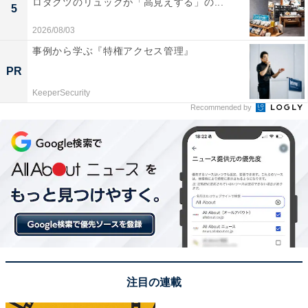
ロダクツのリュックが「高見えする」の...
5
2026/08/03
事例から学ぶ『特権アクセス管理』
PR
KeeperSecurity
Recommended by
View this post on Instagram
注目の連載
1位にランクインしたのは、俳優のディーン・フジオカ