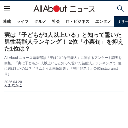
連載
ライフ
グルメ
社会
IT・ビジネス
エンタメ
リサ
実は「子どもが3人以上いる」と知って驚いた
男性芸能人ランキング！ 2位「小栗旬」を抑え
た1位は？
All About ニュース編集部は「実は〇〇な芸能人」に関するアンケート調査を
実施。「実は子どもが3人以上いると知って驚いた芸能人」ランキングで1位
に選ばれたのは？（サムネイル画像出典：『豊臣兄弟！』公式Instagramよ
り）
2026.04.20
くま なかこ