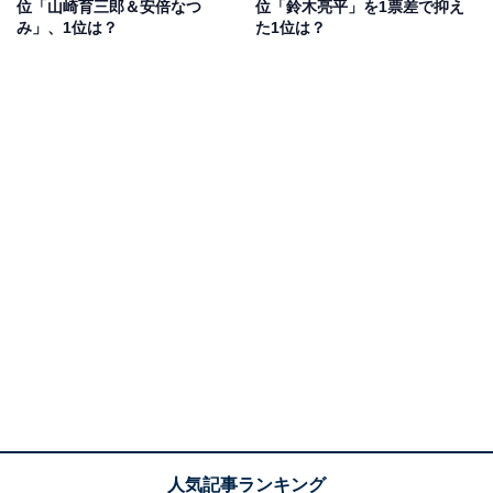
線で活躍しており、現在放送中のNHK大河ドラマ『豊臣
位「山崎育三郎＆安倍なつ
位「鈴木亮平」を1票差で抑え
み」、1位は？
た1位は？
兄弟！』にも、織田信長役で出演しています。
回答者からは「いつのまにか子供が増えていたから」
（40代女性／長野県）、「そんな雰囲気がないから」
（40代男性／東京都）、「3人いるのは初めて知りまし
た。かっこいいお父さんだと思います」（30代女性／埼
玉県）といったコメントが寄せられています。
小栗旬さんに関する商品をAmazonで見る