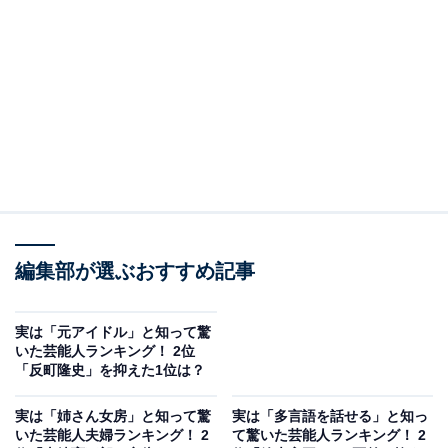
View this post on Instagram
編集部が選ぶおすすめ記事
2位にランクインしたのは、俳優の小栗旬さんです。
2012年にモデルで俳優の山田優さんと結婚。2014年に誕
実は「元アイドル」と知って驚
生した長女を筆頭に、2022年誕生の第4子まで育てる4児
いた芸能人ランキング！ 2位
の父です。
「反町隆史」を抑えた1位は？
実は「姉さん女房」と知って驚
実は「多言語を話せる」と知っ
2023年には所属事務所の社長に就任。俳優としても第一
いた芸能人夫婦ランキング！ 2
て驚いた芸能人ランキング！ 2