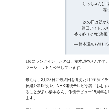
りっちゃん(川
喋
次の日は朝から
韓国アイドルメ
盛り盛り☺️
#妃海風
— 橋本環奈 (@H_KA
1位にランクインしたのは、橋本環奈さんです。
ツーショットも公開しています。
最近は、3月23日に最終回を迎えた月9主演ド
神経外科医役や、NHK連続テレビ小説『おむす
ることが多い橋本さん。俳優デビュー15周年
ます。