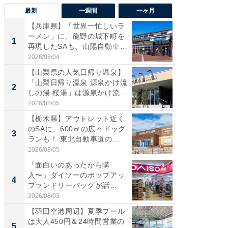
最新
一週間
一ヶ月
【兵庫県】「世界一忙しいラ
「気に
ーメン」に、龍野の城下町を
る〜」3
1
1
再現したSAも。山陽自動車
バー」
道...
好...
2026/08/04
2026/07/3
【山梨県の人気日帰り温泉】
【三重
「山梨日帰り温泉 源泉かけ流
「鈴鹿天
2
2
しの湯 桜湯」は源泉かけ流...
は100
2026/08/05
2026/08/0
【栃木県】アウトレット近く
「ミニオ
のSAに、600㎡の広々ドッグ
ッグ！ 
3
3
ランも！ 東北自動車道の...
ど、夏限
2026/08/05
2026/08/0
「面白いのあったから購
ステラ
入〜」ダイソーのポップアッ
詰め放題
4
4
プランドリーバッグが話
00円で「
題。“さま...
2026/08/03
2026/08/0
【羽田空港周辺】夏季プール
【埼玉
は大人450円＆24時間営業の
「行田天
5
5