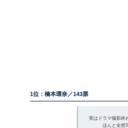
1位：橋本環奈／143票
実はドラマ撮影終わ
ほんと全然