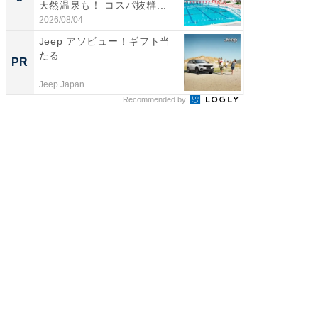
天然温泉も！ コスパ抜群...
は和の
が...
2026/08/04
2026/08/0
Jeep アソビュー！ギフト当
シェア別荘
たる
wners
PR
PR
Jeep Japan
COCO VIL
Recommended by