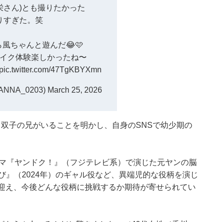
栄さん)とも撮りたかった
りすぎた。笑
風ちゃんと遊んだ😂🩷
イク体験楽しかったね〜
pic.twitter.com/47TgKBYXmn
NNA_0203)
March 25, 2026
双子の兄がいることを明かし、自身のSNSで幼少期の
ラマ『ヤンドク！』（フジテレビ系）で演じた元ヤンの脳
び』（2024年）のギャル役など、異端児的な役柄を演じ
を迎え、今後どんな役柄に挑戦するか期待が寄せられてい