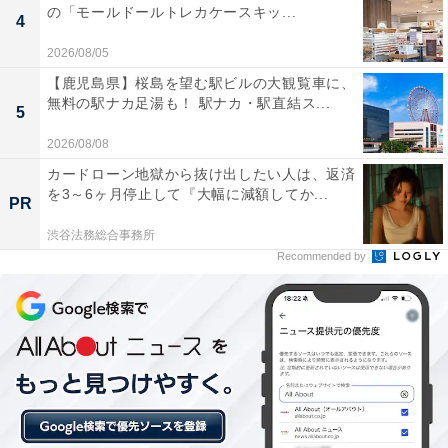
の「モールドールトレカケースキッ...
4
2026/08/05
【鹿児島県】桜島を望む駅ビルの大観覧車に、
無料の駅ナカ足湯も！ 駅ナカ・駅直結ス...
5
2026/08/08
カードローン地獄から抜け出したい人は、返済
を3～6ヶ月停止して『大幅に減額してか...
PR
渋谷法務総合事務所
Recommended by