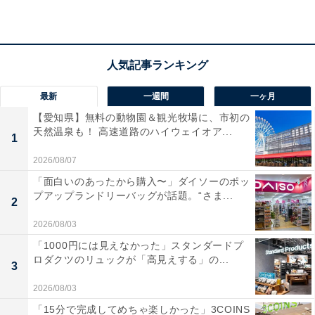
最新
一週間
一ヶ月
【愛知県】無料の動物園＆観光牧場に、市初の
天然温泉も！ 高速道路のハイウェイオア...
1
2026/08/07
「面白いのあったから購入〜」ダイソーのポッ
プアップランドリーバッグが話題。“さま...
2
2026/08/03
「1000円には見えなかった」スタンダードプ
ロダクツのリュックが「高見えする」の...
3
2026/08/03
「15分で完成してめちゃ楽しかった」3COINS