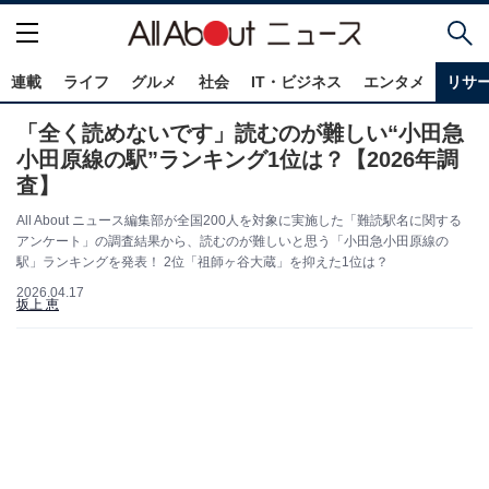
連載
ライフ
グルメ
社会
IT・ビジネス
エンタメ
リサ
「全く読めないです」読むのが難しい“小田急
小田原線の駅”ランキング1位は？【2026年調
査】
All About ニュース編集部が全国200人を対象に実施した「難読駅名に関する
アンケート」の調査結果から、読むのが難しいと思う「小田急小田原線の
駅」ランキングを発表！ 2位「祖師ヶ谷大蔵」を抑えた1位は？
2026.04.17
坂上 恵