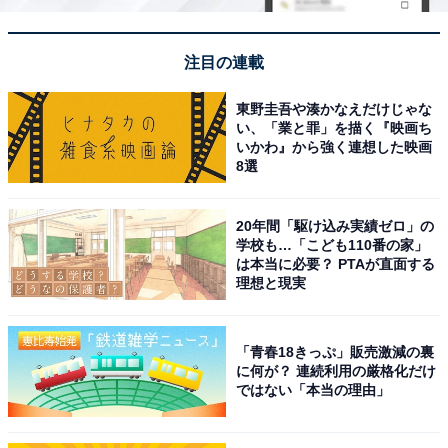
注目の連載
東野圭吾や湊かなえだけじゃな
い、「業と罪」を描く『映画ち
いかわ』から強く連想した映画
8選
20年間「駆け込み実績ゼロ」の
学校も…「こども110番の家」
は本当に必要？ PTAが直面する
理想と現実
「青春18きっぷ」販売激減の裏
に何が？ 連続利用の厳格化だけ
ではない「本当の理由」