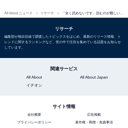
All About ニュース
リサーチ
「全く読めないです」読むのが難しい“小田急小田原線の駅”ランキング1位は？【2026年調査】
リサーチ
編集部が独自目線で調査したトピックスをはじめ、最新のリリース情報、ト
レンドに関するランキングなど、世の中で注目を集めている話題をお知らせ
しています。
関連サービス
All About
All About Japan
イチオシ
サイト情報
会社概要
広告掲載
プライバシーポリシー
著作権・商標・免責事項