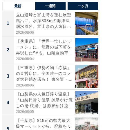
最新
一週間
一ヶ月
立山連峰と富山湾を望む展望
【兵庫
風呂に、水深333mの海洋深
ーメン
1
1
層水風呂。富山県の人気日
再現した
帰...
道...
2026/08/06
2026/08/0
【兵庫県】「世界一忙しいラ
【三重
ーメン」に、龍野の城下町を
「鈴鹿天
2
2
再現したSAも。山陽自動車
は100
道...
2026/08/04
2026/08/0
【三重県】伊勢名物「赤福」
ステラ
の直営店に、全国唯一のコメ
詰め放題
3
3
ダ大判焼き店も！ 東名阪・
00円で「
伊...
2026/08/06
2026/08/0
【山梨県の人気日帰り温泉】
「ミニオ
「山梨日帰り温泉 源泉かけ流
ッグ！ 
4
4
しの湯 桜湯」は源泉かけ流...
ど、夏限
2026/08/05
2026/08/0
【千葉県】918㎡の県内最大
【埼玉
級マーケットから、廃校をリ
「行田天
5
5