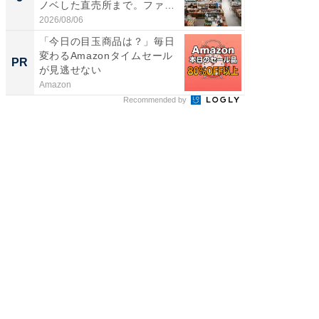
ノベした直売所まで。ファ
は和の
ー...
が...
2026/08/06
2026/08/0
「今日の目玉商品は？」毎日
「老後
変わるAmazonタイムセール
その理
PR
PR
が見逃せない
Amazon
株式会社
Recommended by