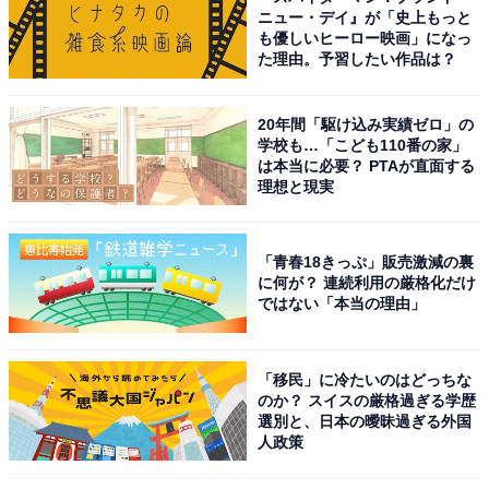
ニュー・デイ』が「史上もっと
も優しいヒーロー映画」になっ
た理由。予習したい作品は？
20年間「駆け込み実績ゼロ」の
学校も…「こども110番の家」
は本当に必要？ PTAが直面する
理想と現実
「青春18きっぷ」販売激減の裏
に何が？ 連続利用の厳格化だけ
ではない「本当の理由」
「移民」に冷たいのはどっちな
のか？ スイスの厳格過ぎる学歴
選別と、日本の曖昧過ぎる外国
人政策