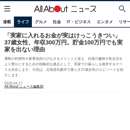
連載
ライフ
グルメ
社会
IT・ビジネス
エンタメ
リサ
「実家に入れるお金が実はけっこうきつい」
37歳女性、年収300万円。貯金100万円でも実
家を出ない理由
通勤の利便性や家事負担の少なさをメリットと捉え、自身の趣味や私生活を
より豊かにするための戦略的な拠点として、実家での暮らしを維持するケー
スも存在します。今回は、北海道札幌市で暮らす37歳女性のエピソードを紹
介します。
2026.04.17
All About ニュース編集部