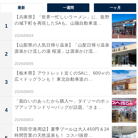
最新
一週間
一ヶ月
【兵庫県】「世界一忙しいラーメン」に、龍野
の城下町を再現したSAも。山陽自動車道...
1
2026/08/04
【山梨県の人気日帰り温泉】「山梨日帰り温泉
源泉かけ流しの湯 桜湯」は源泉かけ流...
2
2026/08/05
【栃木県】アウトレット近くのSAに、600㎡の
広々ドッグランも！ 東北自動車道の...
3
2026/08/05
「面白いのあったから購入〜」ダイソーのポッ
プアップランドリーバッグが話題。“さま...
4
2026/08/03
【羽田空港周辺】夏季プールは大人450円＆24
時間営業の天然温泉も！ コスパ抜群...