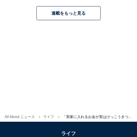
連載をもっと見る
All About ニュース
ライフ
「実家に入れるお金が実はけっこうきつい」37歳女性、年収300万円。貯金100万円でも実家を出ない理由
ライフ