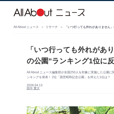
All About ニュース
リサーチ
「いつ行っても外れがありません」春
「いつ行っても外れがあり
の公園”ランキング1位に反
All About ニュース編集部が全国250人を対象に実施し
ンキングを発表！ 2位「国営昭和記念公園」を抑えた1位は？
2026.04.13
田中 寛大