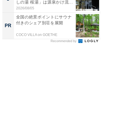
しの湯 桜湯」は源泉かけ流...
は和の
が...
2026/08/05
2026/08/0
全国の絶景ポイントにサウナ
全国の
付きのシェア別荘を展開
付きの
PR
PR
COCO VILLA on GOETHE
COCO VIL
Recommended by