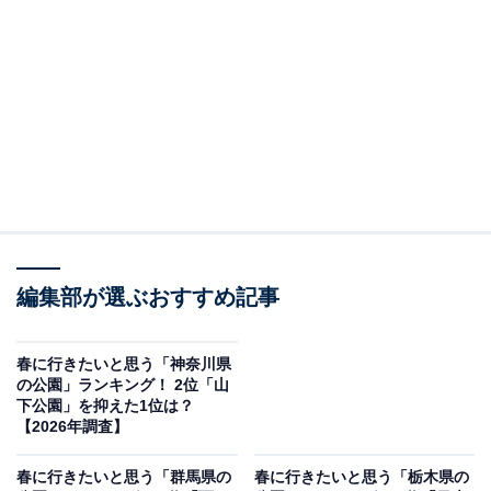
この記事の執筆者：
田中 寛大
一橋大学大学院社会学研究科修了後、国の所管法人に入職。地方公
共団体の情報化支援や広報を担当。2019年に株式会社アマノートを
設立し、現在はWebメディアや選書サービスの運営、SEO業務に従
...続きを読む
事。年間3,000本以上のコンテンツ制作に携わる。
調査概要
編集部が選ぶおすすめ記事
調査期間：2026年3月25日
調査方法：インターネット調査
春に行きたいと思う「神奈川県
調査対象：全国20〜60代の男女250人
の公園」ランキング！ 2位「山
下公園」を抑えた1位は？
【2026年調査】
※本調査は全国250人を対象に実施したもので、結
果は回答者の意見を集計したものであり、全体の意
春に行きたいと思う「群馬県の
春に行きたいと思う「栃木県の