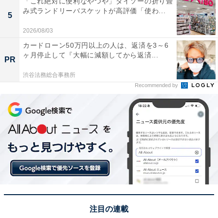
「これ絶対に便利なやつや」ダイソーの折り畳
み式ランドリーバスケットが高評価「使わ...
5
2026/08/03
カードローン50万円以上の人は、返済を3～6
ヶ月停止して『大幅に減額してから返済...
PR
渋谷法務総合事務所
Recommended by
1位：大宮公園（さいたま市）／65票
1位に輝いたのは「大宮公園」でした。さいたま市大宮
区にある県営の公園で、「日本さくら名所100選」にも
選ばれている県内屈指の花見スポットです。多くの桜が
咲き誇り、春には多くの花見客でにぎわいます。小動物
園や児童遊園地、ボート池なども備わっており、お花見
注目の連載