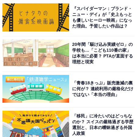
と合わせて家族で一日楽しめる、レジャー性の高い公園
『スパイダーマン：ブランド・
といえそうです。
ニュー・デイ』が「史上もっと
も優しいヒーロー映画」になっ
回答者コメント
た理由。予習したい作品は？
「桜の本数が多く、春になると園内が一面ピンク色
20年間「駆け込み実績ゼロ」の
学校も…「こども110番の家」
に染まるほど美しいからです。動物園や遊具広場も
は本当に必要？ PTAが直面する
あり、子どもと一緒に一日中楽しめます。池の周り
理想と現実
を散歩するだけでも気持ちがよく、春のお出かけに
ぴったりの場所だと思います」（40代男性／北海
「青春18きっぷ」販売激減の裏
道）
に何が？ 連続利用の厳格化だけ
ではない「本当の理由」
「埼玉県内で有名な花見スポットだから」（30代女
「移民」に冷たいのはどっちな
性／宮城県）
のか？ スイスの厳格過ぎる学歴
選別と、日本の曖昧過ぎる外国
人政策