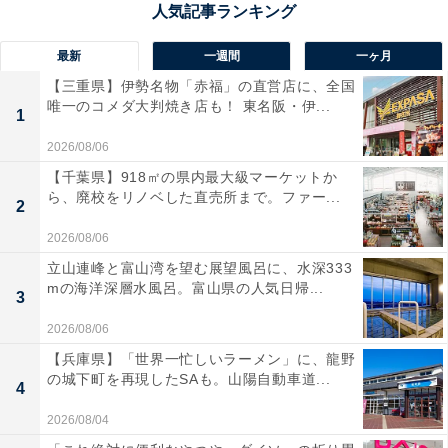
「北欧の雰囲気がする自然の中にムーミンの世界に
最新
一週間
一ヶ月
足を踏み入れたような景色が広がっていて春の景色
【三重県】伊勢名物「赤福」の直営店に、全国
も綺麗だろうと思うので行ってみたいと思いまし
唯一のコメダ大判焼き店も！ 東名阪・伊...
1
た」（40代女性／兵庫県）
2026/08/06
【千葉県】918㎡の県内最大級マーケットか
ら、廃校をリノベした直売所まで。ファー...
2
「景観に癒されたい」（40代女性／埼玉県）
2026/08/06
立山連峰と富山湾を望む展望風呂に、水深333
mの海洋深層水風呂。富山県の人気日帰...
3
「子連れに良さそうだから」（30代女性／宮城県）
2026/08/06
【兵庫県】「世界一忙しいラーメン」に、龍野
の城下町を再現したSAも。山陽自動車道...
4
2026/08/04