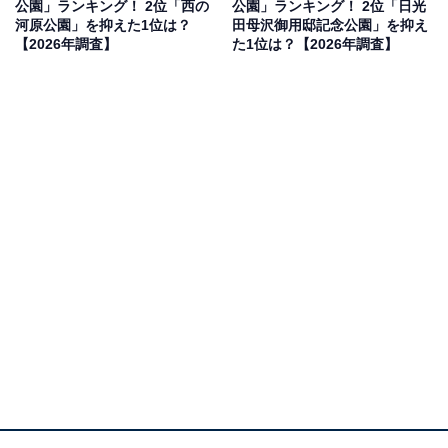
公園」ランキング！ 2位「西の
公園」ランキング！ 2位「日光
見を断定的に示すものではありません
河原公園」を抑えた1位は？
田母沢御用邸記念公園」を抑え
【2026年調査】
た1位は？【2026年調査】
2位：トーベ・ヤンソンあけぼの子どもの森公園
（飯能市）／43票
2位にランクインしたのは「トーベ・ヤンソンあけぼの
子どもの森公園」でした。埼玉県飯能市にある、「ムー
ミン」の作者として知られるフィンランドの作家トー
ベ・ヤンソン氏の作品世界からインスピレーションを得
て造られた公園です。北欧風の建物や自然豊かな景観が
広がり、物語の中に入り込んだような雰囲気を味わえる
スポットとして親しまれているようです。新緑の季節に
は、童話のようなのどかな風景を楽しめそうです。
回答者コメント