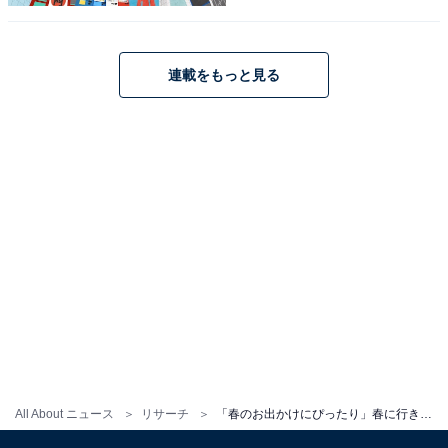
「遊具や動物園、ボート池があって家族で楽しめ
る」（40代女性／神奈川県）
連載をもっと見る
※回答者からのコメントは原文ママです
※記事内容は執筆時点のものです。最新の内容をご確認
ください
次ページ
8位までのランキング結果を見る
All About ニュース
リサーチ
「春のお出かけにぴったり」春に行きたい“埼玉県の公園”ランキングの1位とは？【2026年調査】