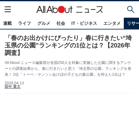
連載
ライフ
グルメ
社会
IT・ビジネス
エンタメ
リサ
「春のお出かけにぴったり」春に行きたい“埼
玉県の公園”ランキングの1位とは？【2026年
調査】
All About ニュース編集部が全国250人を対象に実施した公園に関するアンケ
ートの調査結果から、春に行きたいと思う「埼玉県の公園」ランキングを発
表！ 2位「トーベ・ヤンソンあけぼの子どもの森公園」を抑えた1位は？
2026.04.13
田中 寛大