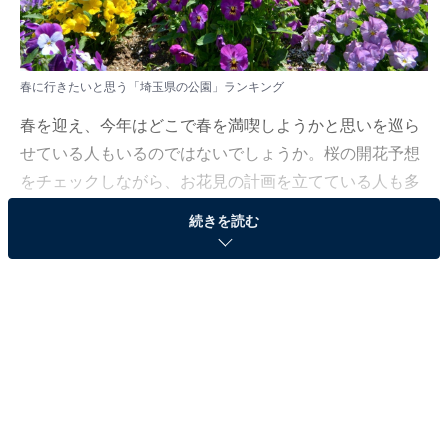
春に行きたいと思う「埼玉県の公園」ランキング
春を迎え、今年はどこで春を満喫しようかと思いを巡ら
せている人もいるのではないでしょうか。桜の開花予想
をチェックしながら、お花見の計画を立てている人も多
いかもしれません。
続きを読む
All About ニュース編集部では、2026年3月25日、全国
20〜60代の男女250人を対象に、公園に関するアンケー
トを実施しました。その中から、春に行きたいと思う
「埼玉県の公園」ランキングの結果をご紹介します。
＞8位までの全ランキング結果を見る