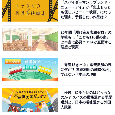
『スパイダーマン：ブランド・
ニュー・デイ』が「史上もっと
も優しいヒーロー映画」になっ
た理由。予習したい作品は？
20年間「駆け込み実績ゼロ」の
1位は綾瀬はるかさんでした。綾瀬さんは、2000年に開
学校も…「こども110番の家」
催したホリプロスカウトキャラバンで、審査員特別賞を
は本当に必要？ PTAが直面する
理想と現実
受賞して芸能界入り。ドラマ『金田一少年の事件簿』
（日本テレビ系）で俳優デビューすると、2004年放送の
ドラマ『世界の中心で、愛をさけぶ』（TBS系）でヒロ
「青春18きっぷ」販売激減の裏
インに抜てきされブレークします。
に何が？ 連続利用の厳格化だけ
ではない「本当の理由」
その後は、ドラマ『ホタルノヒカリ』（日本テレビ系）
や、NHK大河ドラマ『八重の桜』など、話題作で次々と
「移民」に冷たいのはどっちな
のか？ スイスの厳格過ぎる学歴
主演を担当。『NHK紅白歌合戦』の司会を務めるなど、
選別と、日本の曖昧過ぎる外国
国民的な人気を得ています。男女問わずに支持を集めて
人政策
いるので、綾瀬さんが結婚を発表したら多くのロスを生