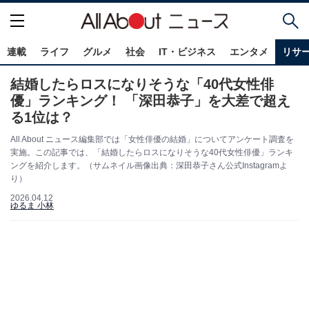
連載
ライフ
グルメ
社会
IT・ビジネス
エンタメ
リサ
結婚したらロスになりそうな「40代女性俳
優」ランキング！ 「深田恭子」を大差で超え
る1位は？
All About ニュース編集部では「女性俳優の結婚」についてアンケート調査を
実施。この記事では、「結婚したらロスになりそうな40代女性俳優」ランキ
ングを紹介します。（サムネイル画像出典：深田恭子さん公式Instagramよ
り）
2026.04.12
ゆるま 小林