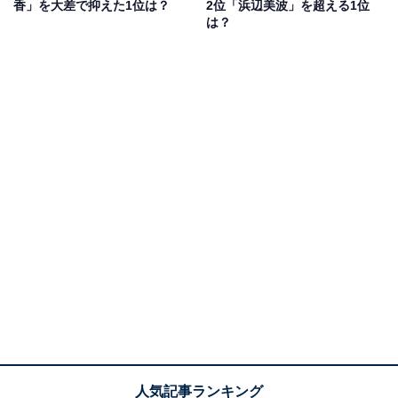
け』（フジテレビ系）でブレークします。
香」を大差で抑えた1位は？
2位「浜辺美波」を超える1位
は？
その後は、さまざまなドラマや映画に出演し、日本を代
表する美人俳優として人気を獲得。現在でも美貌が健在
で、2025年8月に発売した写真集『AO』（集英社）も大
きな話題を集めました。長く応援しているファンも多
く、結婚を発表したらロスが起きることは間違いないで
しょう。
回答者からは、「昔から見てきたから正直ショックが大
きそう」（40代男性／神奈川県）、「ショックを受ける
男性が多そう」（30代女性／愛知県）、「高嶺の花のイ
メージがあるので、結婚したらショック」（30代女性／
宮城県）などの意見が寄せられました。