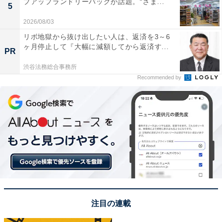
1位：綾瀬はるか／166票
プアップランドリーバッグが話題。“さま...
5
2026/08/03
リボ地獄から抜け出したい人は、返済を3～6
ヶ月停止して『大幅に減額してから返済す...
PR
渋谷法務総合事務所
Recommended by
View this post on Instagram
注目の連載