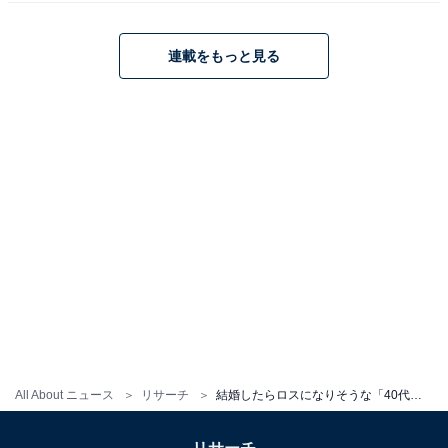
み出しそうです。
連載をもっと見る
回答者からは、「みんなの憧れが結婚してしまいさびし
くなりそう」（30代女性／東京都）、「昔から大好き
で、誰かのものになったらさびしい」（30代女性／大阪
府）、「独身を最も謳歌していそうだし、このまま自由
奔放な雰囲気で活躍してほしい」（40代女性／兵庫県）
などの意見が寄せられました。
綾瀬はるかさんに関する商品をAmazonで見る
All About ニュース
リサーチ
結婚したらロスになりそうな「40代女性俳優」ランキング！ 「深田恭子」を大差で超える1位は？
※回答者コメントは原文ママです
※売上の一部がオールアバウトに還元されることがあり