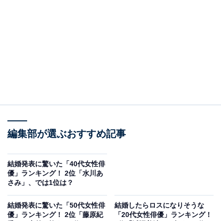
View this post on Instagram
編集部が選ぶおすすめ記事
結婚発表に驚いた「40代女性俳
2位は深田恭子さんです。深田さんは、1996年に開催し
優」ランキング！ 2位「水川あ
たホリプロスカウトキャラバンでグランプリを受賞し芸
さみ」、では1位は？
能界入り。ドラマ『FIVE』（日本テレビ系）でデビュー
結婚発表に驚いた「50代女性俳
結婚したらロスになりそうな
すると、1998年に放送したドラマ『神様、もう少しだ
優」ランキング！ 2位「藤原紀
「20代女性俳優」ランキング！