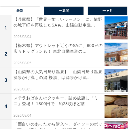
深田恭子さんに関する商品をAmazonで見る
最新
一週間
一ヶ月
【兵庫県】「世界一忙しいラーメン」に、龍野
の城下町を再現したSAも。山陽自動車道...
1
2026/08/04
【栃木県】アウトレット近くのSAに、600㎡の
広々ドッグランも！ 東北自動車道の...
2
2026/08/05
【山梨県の人気日帰り温泉】「山梨日帰り温泉
源泉かけ流しの湯 桜湯」は源泉かけ流...
3
2026/08/05
ステラおばさんのクッキー、詰め放題に「ミ
ニ」登場！ 1500円で「約23枚ほど詰...
4
2026/08/04
「面白いのあったから購入〜」ダイソーのポッ