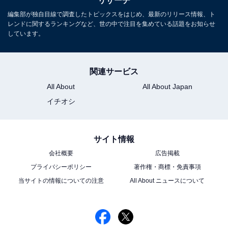
リサーチ
ます
編集部が独自目線で調査したトピックスをはじめ、最新のリリース情報、ト
レンドに関するランキングなど、世の中で注目を集めている話題をお知らせ
しています。
この記事の執筆者：
ゆるま 小林
元テレビ局スタッフ
関連サービス
長年に渡ってテレビ局でバラエティー番組、情報番組などを制作。
その後、フリーランスの編集・ライターに転身。芸能情報に精通
All About
All About Japan
し、週刊誌、ネットニュースでテレビや芸能人に関するコラムなど
...続きを読む
イチオシ
を執筆。編集プロダクション「ゆるま」を立ち上げる。
5位までの全ランキング結果を見
サイト情報
次ページ
る
会社概要
広告掲載
プライバシーポリシー
著作権・商標・免責事項
当サイトの情報についての注意
All About ニュースについて