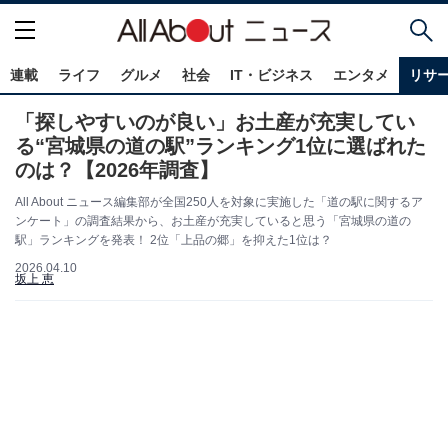
連載
ライフ
グルメ
社会
IT・ビジネス
エンタメ
リサ
「探しやすいのが良い」お土産が充実してい
る“宮城県の道の駅”ランキング1位に選ばれた
のは？【2026年調査】
All About ニュース編集部が全国250人を対象に実施した「道の駅に関するア
ンケート」の調査結果から、お土産が充実していると思う「宮城県の道の
駅」ランキングを発表！ 2位「上品の郷」を抑えた1位は？
2026.04.10
坂上 恵