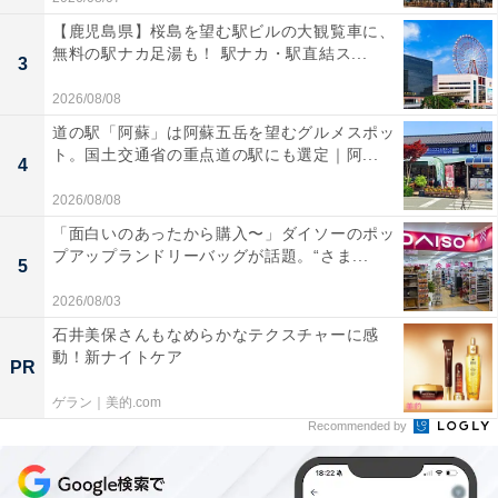
【鹿児島県】桜島を望む駅ビルの大観覧車に、
無料の駅ナカ足湯も！ 駅ナカ・駅直結ス...
3
2026/08/08
道の駅「阿蘇」は阿蘇五岳を望むグルメスポッ
ト。国土交通省の重点道の駅にも選定｜阿...
4
2026/08/08
「面白いのあったから購入〜」ダイソーのポッ
プアップランドリーバッグが話題。“さま...
5
2026/08/03
石井美保さんもなめらかなテクスチャーに感
動！新ナイトケア
PR
ゲラン｜美的.com
Recommended by