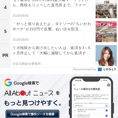
ら、廃校をリノベした直売所まで。ファー...
4
2026/08/06
「やっと巡り会えたよ」ダイソーの“ちいかわ
ポーチ”が220円で反響。ぬい活＆防災...
5
2026/08/06
リボ地獄から抜け出したい人は、返済を3～6
ヶ月停止して『大幅に減額してから返済す...
PR
渋谷法務総合事務所
Recommended by
1位：ニセコビュープラザ（虻田郡ニセコ町）／36
票
羊蹄山を望む絶景ポイントに位置する「ニセコビュープ