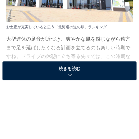
お土産が充実していると思う「北海道の道の駅」ランキング
大型連休の足音が近づき、爽やかな風を感じながら遠方
まで足を延ばしたくなる計画を立てるのも楽しい時期で
すね。ドライブの休憩に立ち寄る先々では、この時期な
らではの旬の味覚や、新生活の贈り物にも喜ばれる魅力
続きを読む
的な品々が並んでいます。
All About ニュース編集部では、2026年4月1〜2日の期
間、全国10〜60代の男女250人を対象に、道の駅に関す
るアンケートを実施しました。その中から、お土産が充
実していると思う「北海道の道の駅」ランキングの結果
をご紹介します。