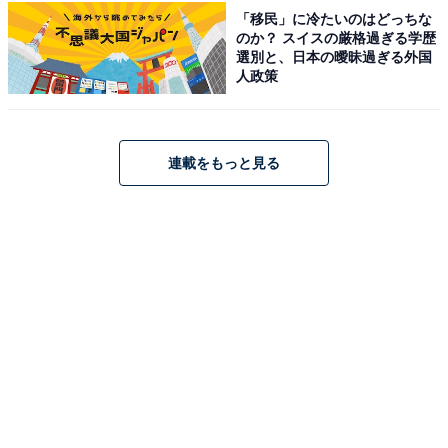
びやすいと思います。品数が多く、誰向けのお土産
「移民」に冷たいのはどっちな
のか？ スイスの厳格過ぎる学歴
でも探しやすいところが魅力です」（20代女性／東
選別と、日本の曖昧過ぎる外国
京都）
人政策
連載をもっと見る
「北海道らしい定番?高品質なお土産が一通り揃
う。乳製品、野菜、スイーツ、加工品などバランス
が非常に良い」（50代男性／東京都）
※回答者からのコメントは原文ママです
※記事内容は執筆時点のものです。最新の内容をご確認
ください