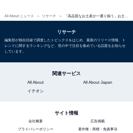
次ページ
10位までのランキング結果を見る
All About ニュース
リサーチ
「高品質なお土産が一通り揃う」お土産が充実している“北海道の道の駅”ランキング1位が有能すぎる！【2026年調査】
リサーチ
編集部が独自目線で調査したトピックスをはじめ、最新のリリース情報、ト
レンドに関するランキングなど、世の中で注目を集めている話題をお知らせ
しています。
関連サービス
All About
All About Japan
イチオシ
サイト情報
こちらもおすすめ
会社概要
広告掲載
お土産が充実していると思う「青森県の道の
プライバシーポリシー
著作権・商標・免責事項
駅」ランキング！ 2位「とわだ」を抑えた1位