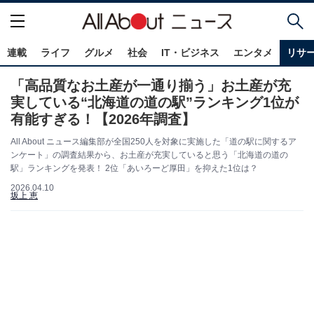
連載
ライフ
グルメ
社会
IT・ビジネス
エンタメ
リサ
「高品質なお土産が一通り揃う」お土産が充
実している“北海道の道の駅”ランキング1位が
有能すぎる！【2026年調査】
All About ニュース編集部が全国250人を対象に実施した「道の駅に関するア
ンケート」の調査結果から、お土産が充実していると思う「北海道の道の
駅」ランキングを発表！ 2位「あいろーど厚田」を抑えた1位は？
2026.04.10
坂上 恵