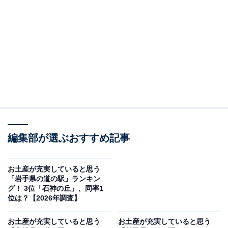
＞10位までの全ランキング結果を見る
この記事の執筆者：
坂上 恵
All About ニュースの編集者。オールアバウトに入社後、SNSトレン
ドにフォーカスした記事執筆やSEOライティングの経験を経て、の
ちにAll About ニュースチームのメンバーに加入。現在は旅行・カル
...続きを読む
チャー・エンタメなどを中心に企画編集を担当。東京都出身。居酒
屋巡りとスポーツ観戦が生きがい。
調査概要
編集部が選ぶおすすめ記事
調査期間：2026年4月1〜2日
調査方法：インターネット調査
お土産が充実していると思う
「岩手県の道の駅」ランキン
調査対象：全国10〜60代の男女250人
グ！ 3位「石神の丘」、同率1
位は？【2026年調査】
※本調査は全国250人を対象に実施したもので、結
お土産が充実していると思う
お土産が充実していると思う
果は回答者の意見を集計したものであり、全体の意