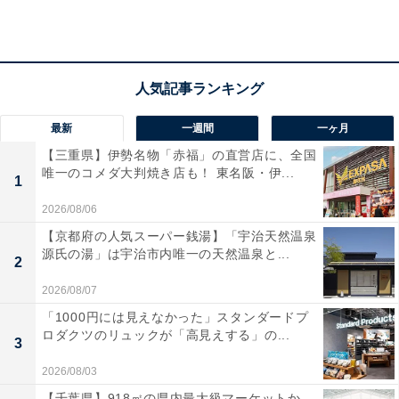
都）
「海沿いならではの新鮮な海産物・加工品が豊富で
限定スイーツも美味しいから」（20代女性／愛知
最新
一週間
一ヶ月
県）
【三重県】伊勢名物「赤福」の直営店に、全国
唯一のコメダ大判焼き店も！ 東名阪・伊...
1
2026/08/06
「地元の特産品や新鮮な海産物、加工品などバリエ
【京都府の人気スーパー銭湯】「宇治天然温泉
源氏の湯」は宇治市内唯一の天然温泉と...
ーション豊かなお土産が揃っており、北海道らしさ
2
を感じられる点に魅力を感じたため。観光地として
2026/08/07
の景色の良さもあり、立ち寄るだけで楽しめる満足
「1000円には見えなかった」スタンダードプ
度の高い道の駅だと感じて選びました」（30代女性
ロダクツのリュックが「高見えする」の...
3
／和歌山県）
2026/08/03
【千葉県】918㎡の県内最大級マーケットか