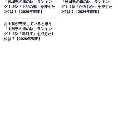
「宮城県の道の駅」ランキン
「秋田県の道の駅」ランキン
見を断定的に示すものではありません
グ！ 2位「上品の郷」を抑えた
グ！ 2位「かみおか」を抑えた
1位は？【2026年調査】
1位は？【2026年調査】
お土産が充実していると思う
「山形県の道の駅」ランキン
2位：あいろーど厚田（石狩市）／33票
グ！ 2位「寒河江」を抑えた1
位は？【2026年調査】
石狩市厚田区にある「あいろーど厚田」は、日本海を一
望できる絶好のロケーションが魅力。地元の特産品であ
るニシンや数の子を使った加工品、厚田産のそば粉を使
用したグルメが充実しています。夕日の名所としても知
られ、ドライブの目的地として高い人気を誇るスポット
です。
回答者コメント
「生鮮品がとても安く、新鮮な海鮮も売っていて北
海道の海も山も楽しめたため」（20代女性／東京