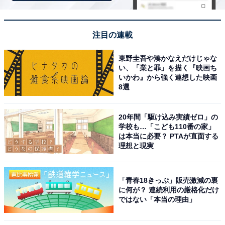
ラザ」が1位に輝きました。直売所にはニセコ産の新鮮
な高原野菜がずらりと並び、その安さと質の良さで多く
の観光客を惹きつけています。チーズや乳製品などの加
注目の連載
工品も豊富で、ニセコの食の魅力を凝縮したラインナッ
東野圭吾や湊かなえだけじゃな
プが特徴です。
い、「業と罪」を描く『映画ち
いかわ』から強く連想した映画
8選
回答者コメント
20年間「駆け込み実績ゼロ」の
「地元野菜や乳製品、加工品まで種類が豊富で選ぶ
学校も…「こども110番の家」
楽しさがあるため」（40代女性／愛知県）
は本当に必要？ PTAが直面する
理想と現実
「地元の野菜や乳製品だけでなく、チーズ、スイー
「青春18きっぷ」販売激減の裏
に何が？ 連続利用の厳格化だけ
ツ、地酒など北海道らしい商品が幅広くそろってい
ではない「本当の理由」
る印象があるからです。観光客向けの定番土産と、
地元色のある特産品の両方が見やすく並んでいて選