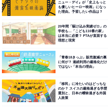
ニュー・デイ』が「史上もっと
も優しいヒーロー映画」になっ
た理由。予習したい作品は？
20年間「駆け込み実績ゼロ」の
学校も…「こども110番の家」
は本当に必要？ PTAが直面する
1位に選ばれたのは吉岡里帆さんです。吉岡さんは、
理想と現実
NHK連続テレビ小説『あさが来た』で注目を集め、結婚
情報誌『ゼクシィ』のCMガールに抜てきされブレー
「青春18きっぷ」販売激減の裏
ク。ドラマ『カルテット』（TBS系）や、映画『ハケン
に何が？ 連続利用の厳格化だけ
アニメ！』などの話題作に出演し、人気を獲得します。
ではない「本当の理由」
現在は、NHK大河ドラマ『豊臣兄弟！』に出演し大活躍
中です。
「移民」に冷たいのはどっちな
のか？ スイスの厳格過ぎる学歴
選別と、日本の曖昧過ぎる外国
スタイルが良く抜群の美貌を誇る吉岡さんは、CM出演
人政策
も多く「どん兵衛」の人気キャラクター“どんぎつね”が
かわい過ぎると話題に。好感度が高く男性ファンが多い