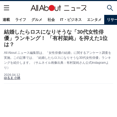
連載
ライフ
グルメ
社会
IT・ビジネス
エンタメ
リサ
結婚したらロスになりそうな「30代女性俳
優」ランキング！ 「有村架純」を抑えた1位
は？
All About ニュース編集部は、「女性俳優の結婚」に関するアンケート調査を
実施。この記事では、「結婚したらロスになりそうな30代女性俳優」ランキ
ングを紹介します。（サムネイル画像出典：有村架純さん公式Instagramよ
り）
2026.04.12
ゆるま 小林