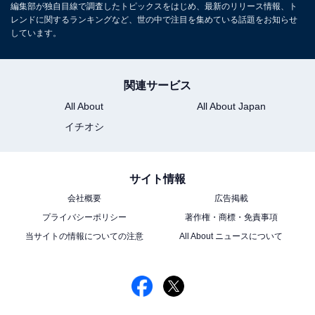
編集部が独自目線で調査したトピックスをはじめ、最新のリリース情報、ト
※売上の一部がオールアバウトに還元されることがあり
レンドに関するランキングなど、世の中で注目を集めている話題をお知らせ
しています。
ます
この記事の執筆者：
ゆるま 小林
関連サービス
元テレビ局スタッフ
All About
All About Japan
イチオシ
長年に渡ってテレビ局でバラエティー番組、情報番組などを制作。
その後、フリーランスの編集・ライターに転身。芸能情報に精通
し、週刊誌、ネットニュースでテレビや芸能人に関するコラムなど
...続きを読む
を執筆。編集プロダクション「ゆるま」を立ち上げる。
サイト情報
会社概要
広告掲載
8位までの全ランキング結果を見
プライバシーポリシー
著作権・商標・免責事項
次ページ
る
当サイトの情報についての注意
All About ニュースについて