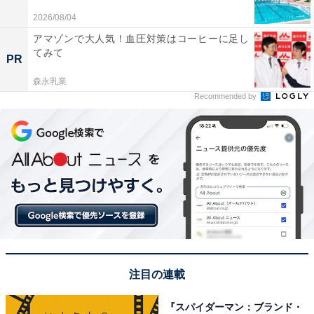
2026/08/04
1位：吉岡里帆／84票
アマゾンで大人気！血圧対策はコーヒーに足し
てみて
PR
森永乳業
Recommended by
View this post on Instagram
注目の連載
『スパイダーマン：ブランド・