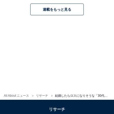
ことで、結婚を発表したらきっとロスが起きることでし
連載をもっと見る
ょう。
回答者からは、「数々のCMに出演して明るくてきれい
だなと思ったから」（20代男性／佐賀県）、「いつまで
も天真爛漫な姿が素敵なので、結婚しないでいただきた
いです」（50代男性／大阪府）、「癒し系として男性人
気がすごいから」（40代女性／神奈川県）などの意見が
寄せられました。
吉岡里帆さんに関する商品をAmazonで見る
All About ニュース
リサーチ
結婚したらロスになりそうな「30代女性俳優」ランキング！ 「有村架純」を抑えた1位は？
リサーチ
※回答者コメントは原文ママです