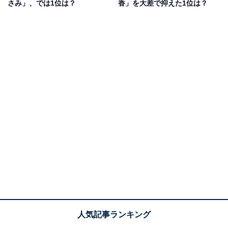
担当するなど、国民的な人気を得ます。
さみ」、では1位は？
香」を大差で抑えた1位は？
その後も、ドラマ『姉ちゃんの恋人』（フジテレビ系）
やNHK大河ドラマ『どうする家康』、映画『花束みたい
な恋をした』などヒット作に出演。春ドラマとして放送
する『GIFT』（TBS系）にも出演予定です。日本を代表
する演技派の美人俳優として知られ、ロスになる人も男
女問わず多くなるでしょう。
回答者からは、「結婚するイメージがなく、ずっと若く
て美人な感じなので」（20代女性／福岡県）、「清純派
で結婚からちょっと無縁そうなかんじのため」（40代男
性／宮崎県）、「おじさま人気がありそうなのでロスが
おきそう」（30代女性／埼玉県）などの意見が寄せられ
ました。