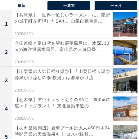
最新
一週間
一ヶ月
【兵庫県】「世界一忙しいラーメン」に、龍野
有村架純さんに関する商品をAmazonで見る
の城下町を再現したSAも。山陽自動車道...
1
2026/08/04
立山連峰と富山湾を望む展望風呂に、水深333
mの海洋深層水風呂。富山県の人気日帰...
2
2026/08/06
【山梨県の人気日帰り温泉】「山梨日帰り温泉
源泉かけ流しの湯 桜湯」は源泉かけ流...
3
2026/08/05
【栃木県】アウトレット近くのSAに、600㎡の
広々ドッグランも！ 東北自動車道の...
4
2026/08/05
【羽田空港周辺】夏季プールは大人450円＆24
時間営業の天然温泉も！ コスパ抜群...
5