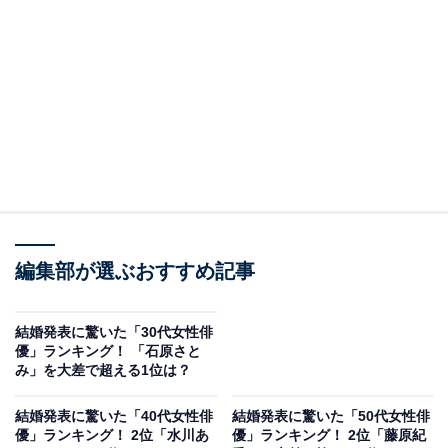
View this post on Instagram
編集部が選ぶおすすめ記事
2位に選ばれたのは有村架純さんです。有村さんは、
結婚発表に驚いた「30代女性俳
2010年にドラマ『ハガネの女』（テレビ朝日系）でデビ
優」ランキング！ 「石原さと
ューし、2013年放送のNHK連続テレビ小説『あまちゃ
み」を大差で超える1位は？
ん』でブレーク。2017年にはNHK連続テレビ小説『ひよ
結婚発表に驚いた「40代女性俳
結婚発表に驚いた「50代女性俳
っこ』でヒロインを務め、『NHK紅白歌合戦』の司会を
優」ランキング！ 2位「水川あ
優」ランキング！ 2位「藤原紀