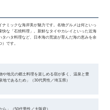
イナミックな海岸美が魅力です。名物グルメは何といっ
豪快な「石焼料理」。新鮮なタイやカレイといった近海
ハタハタ料理など、日本海の荒波が育んだ海の恵みを余
つ）です。
物や地元の郷土料理を楽しめる宿が多く、温泉と豊
泉地であるため」（30代男性／埼玉県）
から」（50代男性／大阪府）