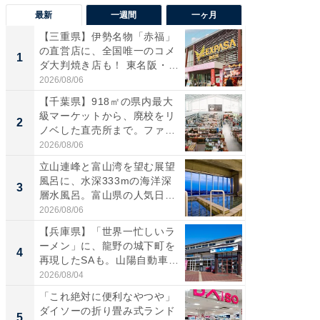
最新
一週間
一ヶ月
【三重県】伊勢名物「赤福」
【兵庫
の直営店に、全国唯一のコメ
ーメン
1
1
ダ大判焼き店も！ 東名阪・
再現した
伊...
道...
2026/08/06
2026/08/0
【千葉県】918㎡の県内最大
【三重
級マーケットから、廃校をリ
「鈴鹿天
2
2
ノベした直売所まで。ファ
は100
ー...
2026/08/06
2026/08/0
立山連峰と富山湾を望む展望
ステラ
風呂に、水深333mの海洋深
詰め放題
3
3
層水風呂。富山県の人気日
00円で「
帰...
2026/08/06
2026/08/0
【兵庫県】「世界一忙しいラ
「ミニオ
ーメン」に、龍野の城下町を
ッグ！ 
4
4
再現したSAも。山陽自動車
ど、夏限
道...
2026/08/04
2026/08/0
「これ絶対に便利なやつや」
【埼玉
ダイソーの折り畳み式ランド
「行田天
5
5