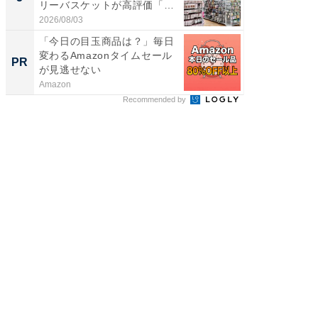
リーバスケットが高評価「使
は和の
わ...
が...
2026/08/03
2026/08/0
「今日の目玉商品は？」毎日
最良の
変わるAmazonタイムセール
センチ
PR
PR
が見逃せない
ント領
Amazon
アクセン
Recommended by