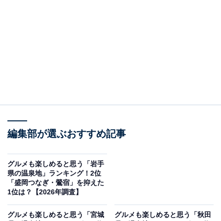
＞9位までの全ランキング結果を見る
この記事の執筆者：
坂上 恵
All About ニュースの編集者。オールアバウトに入社後、SNSトレン
ドにフォーカスした記事執筆やSEOライティングの経験を経て、の
ちにAll About ニュースチームのメンバーに加入。現在は旅行・カル
...続きを読む
チャー・エンタメなどを中心に企画編集を担当。東京都出身。居酒
屋巡りとスポーツ観戦が生きがい。
調査概要
編集部が選ぶおすすめ記事
調査期間：2026年4月1～2日
調査方法：インターネット調査
グルメも楽しめると思う「岩手
県の温泉地」ランキング！2位
調査対象：全国10〜60代の男女250人
「盛岡つなぎ・鶯宿」を抑えた
1位は？【2026年調査】
※本調査は全国250人を対象に実施したもので、結
グルメも楽しめると思う「宮城
グルメも楽しめると思う「秋田
果は回答者の意見を集計したものであり、全体の意