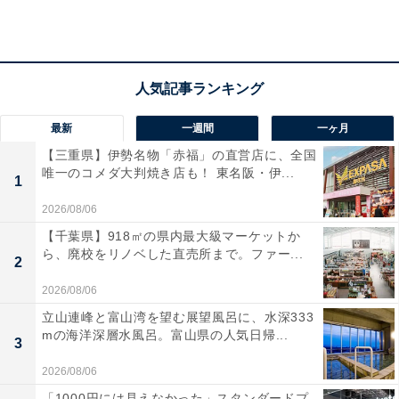
／大阪府）
「海の幸や様々な特産品が食べられそうだから」
（20代女性／愛知県）
最新
一週間
一ヶ月
【三重県】伊勢名物「赤福」の直営店に、全国
唯一のコメダ大判焼き店も！ 東名阪・伊...
1
「多くの飲食店や、レストランがあり、鮮魚や、郷
2026/08/06
土料理を楽しむことができそうだから」（10代男性
【千葉県】918㎡の県内最大級マーケットか
ら、廃校をリノベした直売所まで。ファー...
／大阪府）
2
2026/08/06
立山連峰と富山湾を望む展望風呂に、水深333
mの海洋深層水風呂。富山県の人気日帰...
3
2026/08/06
「1000円には見えなかった」スタンダードプ