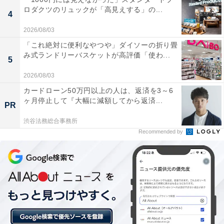
ロダクツのリュックが「高見えする」の...
4
2026/08/03
「これ絶対に便利なやつや」ダイソーの折り畳
み式ランドリーバスケットが高評価「使わ...
5
2026/08/03
カードローン50万円以上の人は、返済を3～6
ヶ月停止して『大幅に減額してから返済...
PR
1位：登別温泉／90票
渋谷法務総合事務所
Recommended by
日本屈指の泉質を誇る「温泉のデパート」として名高い
登別温泉が堂々の1位に輝きました。地獄谷から湧き出
る圧倒的な湯量とともに、噴火湾で獲れる新鮮な毛ガニ
やホタテ、近隣の白老牛といったブランド食材を惜しみ
なく提供する宿が多く、宿泊客の胃袋をつかんでいま
す。温泉街での食べ歩きも充実しており、五感全てで北