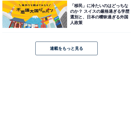
「移民」に冷たいのはどっちな
のか？ スイスの厳格過ぎる学歴
選別と、日本の曖昧過ぎる外国
※回答者からのコメントは原文ママです
人政策
※記事内容は執筆時点のものです。最新の内容をご確認
ください
連載をもっと見る
次ページ
9位までのランキング結果を見る