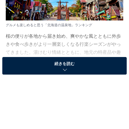
グルメも楽しめると思う「北海道の温泉地」ランキング
桜の便りが各地から届き始め、爽やかな風とともに外歩
きや食べ歩きがより一層楽しくなる行楽シーズンがやっ
てきました。湯けむり情緒とともに、地元の特産品や趣
向を凝らしたグルメも心ゆくまで楽しめる注目のスポッ
続きを読む
トをご紹介します。
All About ニュース編集部では、2026年4月1～2日の期
間、全国10〜60代の男女250人を対象に、温泉地に関す
るアンケートを実施しました。その中から、グルメも楽
しめると思う「北海道の温泉地」ランキングの結果をご
紹介します。