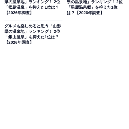
県の温泉地」ランキング！ 2位
県の温泉地」ランキング！ 2位
見を断定的に示すものではありません
「松島温泉」を抑えた1位は？
「男鹿温泉郷」を抑えた1位
【2026年調査】
は？【2026年調査】
グルメも楽しめると思う「山形
県の温泉地」ランキング！ 2位
2位：阿寒湖温泉／41票
「銀山温泉」を抑えた1位は？
【2026年調査】
道東を代表する観光地であり、特別天然記念物の「マリ
モ」が眠る神秘的な阿寒湖のほとりに位置します。豊か
な自然に囲まれ、ヒメマス（チップ）やワカサギといっ
た湖の幸、さらにはエゾシカ料理など、この土地ならで
はの力強い山海の幸を堪能できるのが魅力。アイヌ文化
に触れられるコタンもあり、異国情緒漂う食体験も楽し
めます。
回答者コメント
「北国ならではのグルメが楽しめそう」（30代男性