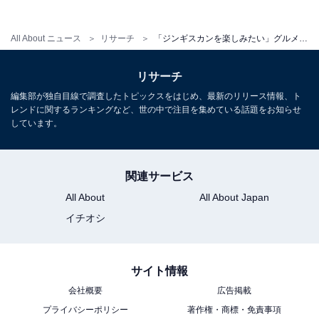
All About ニュース
リサーチ
「ジンギスカンを楽しみたい」グルメも楽しめる“北海道の温泉地”ランキング！ 2位「阿寒湖温泉」を抑えた1位は？【2026年調査】
リサーチ
編集部が独自目線で調査したトピックスをはじめ、最新のリリース情報、ト
こちらもおすすめ
レンドに関するランキングなど、世の中で注目を集めている話題をお知らせ
しています。
グルメも楽しめると思う「青森県の温泉地」ラ
ンキング！ 2位「奥入瀬・十和田」を抑えた1位
は？【2026年調査】
関連サービス
All About
All About Japan
イチオシ
サイト情報
1
2
会社概要
広告掲載
プライバシーポリシー
著作権・商標・免責事項