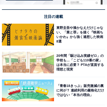
海道を満喫できます。
回答者コメント
注目の連載
東野圭吾や湊かなえだけじゃな
「北海道を代表する温泉地で、温泉だけでなく、新
い、「業と罪」を描く『映画ち
鮮な海の幸を存分に味わえそうだから」（30代女性
いかわ』から強く連想した映画
8選
／石川県）
20年間「駆け込み実績ゼロ」の
学校も…「こども110番の家」
「地獄谷の熱を利用した温泉卵などの料理を堪能で
は本当に必要？ PTAが直面する
理想と現実
きるから」（50代男性／東京都）
「青春18きっぷ」販売激減の裏
に何が？ 連続利用の厳格化だけ
「有名な温泉地のため。温泉街で食べ歩きやジンギ
ではない「本当の理由」
スカンを楽しみたい」（30代女性／福島県）